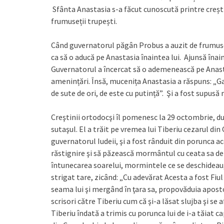
Sfânta Anastasia s-a făcut cunoscută printre creștin
frumuseții trupești.
Când guvernatorul păgân Probus a auzit de frumusețe
ca să o aducă pe Anastasia înaintea lui. Ajunsă înain
Guvernatorul a încercat să o ademenească pe Anastas
amenințări. Însă, mucenița Anastasia a răspuns: „G
de sute de ori, de este cu putință”. Şi a fost supusă 
Creştinii ortodocşi îl pomenesc la 29 octombrie, du
sutaşul. El a trăit pe vremea lui Tiberiu cezarul din
guvernatorul Iudeii, şi a fost rânduit din porunca ace
răstignire şi să păzească mormântul cu ceata sa de 
întunecarea soarelui, mormintele ce se deschideau, m
strigat tare, zicând: „Cu adevărat Acesta a fost Fiu
seama lui şi mergând în ţara sa, propovăduia apost
scrisori către Tiberiu cum că şi-a lăsat slujba şi se
Tiberiu îndată a trimis cu porunca lui de i-a tăiat capu