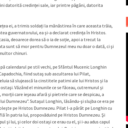
i datorită credinței sale, iar printre păgâni, datorita
a ei, a trimis soldați la mănăstirea în care aceasta trăia,
tea guvernatorului, ea și-a declarat credința în Hristos.
ia, deoarece dorea să o ia de soție, apoi a trecut la
ata sunt să mor pentru Dumnezeul meu nu doar o dată, ci şi
multor chinuri.
pă calendarul pe stil vechi, pe Sfântul Mucenic Longhin
 Capadochia, fiind sutaş sub ascultarea lui Pilat,
luia să slujească la cinstitele patimi ale lui Hristos şi la
ostaşi. Văzând el minunile ce se făceau, cutremurul şi
orţii care ieşeau afară şi pietrele care se despicau, a
l lui Dumnezeu”. Sutaşul Longhin, lăsându-şi slujba ce era pe
oleşte pe Hristos Dumnezeu. Pilat l-a pârât pe Longhin cu
 află în patria lui, propovăduind pe Hristos Dumnezeu. Şi
l şi lui, şi celor doi ostaşi ce erau cu el, şi i-au adus capul