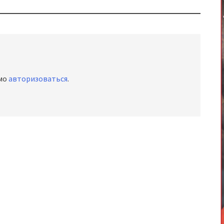
имо
авторизоваться
.