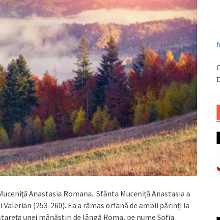
h
C
D
a Muceniţă Anastasia Romana. Sfânta Muceniță Anastasia a
i Valerian (253-260). Ea a rămas orfană de ambii părinți la
e stareța unei mânăstiri de lângă Roma, pe nume Sofia.