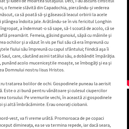
at şi iudeii de moartea sutaşului. Deci, i-au ascuns cinstitul
ani, o femeie slăvită din Capadochia, pierzându-şi vederea
-născut, ca să poată să-şi găsească leacul orbirii la acele
şi plângea îndoita jale. Arătându-se în vis fericitul Longhin
 îngropat, a îndemnat-o să sape, să-l scoată de acolo, că se
se află preamărit. Femeia, găsind gunoiul, săpă cu mâinile şi
ea ochilor şi a văzut în vis pe fiul său că era împreună cu
ele fiului său împreună cu capul sfântului; fiindcă aşa îi
şi Saul, care, căutând asinii tatălui său, a dobândit împărăţia.
i, punând acolo muceniceştile moaşte, se îmbogăţi şi ea şi
rea Domnului nostru Iisus Hristos.
tru tratarea bolilor de ochi. Gospodinele puneau la aerisit
. Este o zi bună pentru vânătoare şi culesul ciupercilor
rea torsului. Pe vremurile vechi, în această zi gospodinele
i și altă îmbrăcăminte. Erau onorați ciobanii.
nord-vest, va fi vreme urâtă. Promoroaca de pe copaci
nceput dimineața, ea se va termina repede, iar dacă seara,