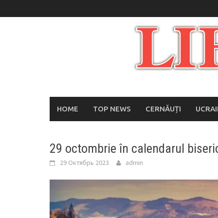
Skip
to
content
HOME
TOP NEWS
CERNĂUȚI
UCRA
29 octombrie în calendarul biseric
29 Октябрь 2023
admin