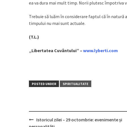
ea va dura mai mult timp. Norii plutesc împotriva v
Trebuie să luăm în considerare faptul că în natură 
timpului nu mai sunt actuale.
(T.L.)
„Libertatea Cuvântului” –
www.lyberti.com
POSTED UNDER
SPIRITUALITATE
Istoricul zilei – 29 octombrie: evenimente și
Post
personalități