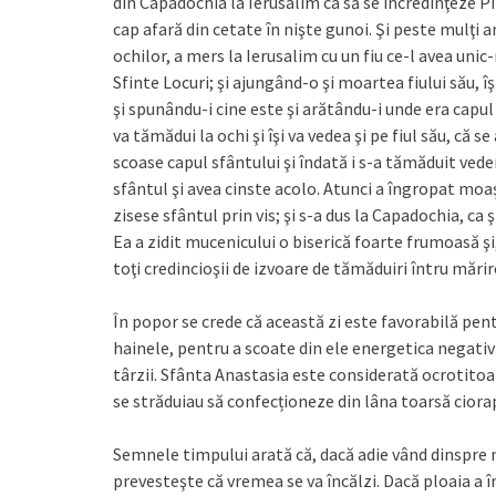
din Capadochia la Ierusalim ca să se încredinţeze Pil
cap afară din cetate în nişte gunoi. Şi peste mulţi 
ochilor, a mers la Ierusalim cu un fiu ce-l avea unic
Sfinte Locuri; şi ajungând-o şi moartea fiului său, î
şi spunându-i cine este şi arătându-i unde era capul
va tămădui la ochi şi îşi va vedea şi pe fiul său, că 
scoase capul sfântului şi îndată i s-a tămăduit veder
sfântul şi avea cinste acolo. Atunci a îngropat moaşt
zisese sfântul prin vis; şi s-a dus la Capadochia, ca 
Ea a zidit mucenicului o biserică foarte frumoasă ş
toţi credincioşii de izvoare de tămăduiri întru mări
În popor se crede că această zi este favorabilă pen
hainele, pentru a scoate din ele energetica negativă
târzii. Sfânta Anastasia este considerată ocrotitoa
se străduiau să confecționeze din lâna toarsă ciorap
Semnele timpului arată că, dacă adie vând dinspre 
prevesteşte că vremea se va încălzi. Dacă ploaia a î