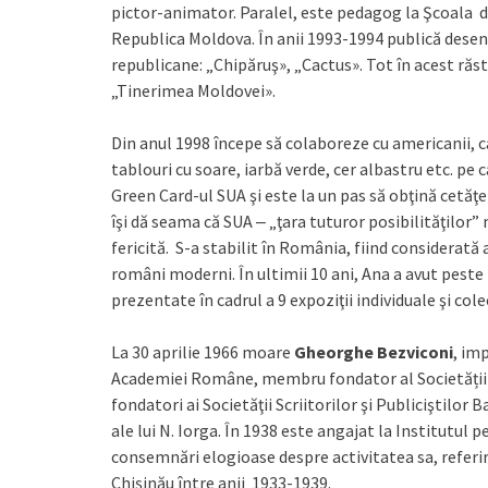
pictor-animator. Paralel, este pedagog la Şcoala d
Republica Moldova. În anii 1993-1994 publică desene 
republicane: „Chipăruş», „Cactus». Tot în acest răst
„Tinerimea Moldovei».
Din anul 1998 începe să colaboreze cu americanii, ca
tablouri cu soare, iarbă verde, cer albastru etc. pe 
Green Card-ul SUA şi este la un pas să obţină cetă
îşi dă seama că SUA ‒ „ţara tuturor posibilităţilor” 
fericită. S-a stabilit în România, fiind considerată 
români moderni. În ultimii 10 ani, Ana a avut peste 4
prezentate în cadrul a 9 expoziţii individuale şi cole
La 30 aprilie 1966 moare
Gheorghe Bezviconi
, im
Academiei Române, membru fondator al Societății S
fondatori ai Societăţii Scriitorilor şi Publiciştilor 
ale lui N. Iorga. În 1938 este angajat la Institutul p
consemnări elogioase despre activitatea sa, referiri
Chișinău între anii 1933-1939.