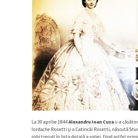
La 30 aprilie 1844
Alexandru Ioan Cuza
s-a căsător
Iordache Rosetti şi a Catincăi Rosetti, născută Stur
robi trecuţi în lista dotală a soţiei, fiind astfel pr