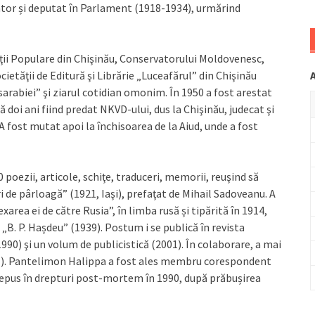
ator și deputat în Parlament (1918-1934), urmărind
ii Populare din Chişinău, Conservatorului Moldovenesc,
ocietăţii de Editură şi Librărie „Luceafărul” din Chişinău
asarabiei” şi ziarul cotidian omonim. În 1950 a fost arestat
pă doi ani fiind predat NKVD-ului, dus la Chişinău, judecat şi
A fost mutat apoi la închisoarea de la Aiud, unde a fost
poezii, articole, schiţe, traduceri, memorii, reuşind să
ri de pârloagă” (1921, Iaşi), prefaţat de Mihail Sadoveanu. A
exarea ei de către Rusia”, în limba rusă și tipărită în 1914,
„B. P. Hașdeu” (1939). Postum i se publică în revista
990) şi un volum de publicistică (2001). În colaborare, a mai
1). Pantelimon Halippa a fost ales membru corespondent
repus în drepturi post-mortem în 1990, după prăbușirea