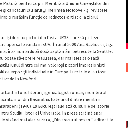
e Pictură pentru Copii. Membră a Uniunii Cineaştilor din
şi caricaturi la ziarul „Tinerimea Moldovei» şi revistele
imp o regăsim funcţie de redactor-artistic la ziarul
re îşi doreau pictori din fosta URSS, care să picteze
care apoi să le vândă în SUA. În anul 2000 Ana Ravliuc cîştigă
ţenia, însă numai după două săptămâni petrecute la Seattle,
nu poate să-i ofere realizarea, dar mai ales să o facă
astăzi unul dintre cei mai valoroşi pictori impresionişti
0 de expoziţii individuale în Europa. Lucrările ei au fost
ctive de la New York.
portant istoric literar și genealogist român, membru al
criitorilor din Basarabia. Este unul dintre membrii
Basarabeni (1940). La Bucureşti audiază cursurile de istorie
entru Studiul Istoriei Universale. În presa străină apar
le vizând mai ales revista, „Din trecutul nostru” editată la