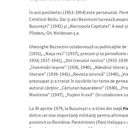
În anii postbelici (1953-1954) este persecutat. Pent
Cimitirul Bellu. Dar şi aici Bezviconi lucrează asup
Bucureşti” (1941) şi „Necropola Capitalei”. A avut ş
Pîndaru, Gh. Moldovan ş.a.
Gheorghe Bezviconi colaborează cu publicaţiile de 
(1931), „Naşa reci” (1937), precum şi la periodicele
1934; 1937-1941), „Din trecutul nostru” (1933-1939) (r
„Însemnări ieşene” (1936, 1940), „Adevărul literar ş
literare” (1939-1941) ,,Revista istorică” (1940), „V
preocupat şi a tratat în lucrările lor teme de geneal
autorul cărţilor „Cărturari basarabeni” (1940), „Profi
Muntenia” (1947), „Puşkin în exil” (în colaborare cu 
La 30 aprilie 1979, la Bucureşti s-a stins din viaţă
Pa
dintre cei mai importanţi militanţi pentru afirmare
provincii cu România. Pantelimon (Pan) Halippa s-a 