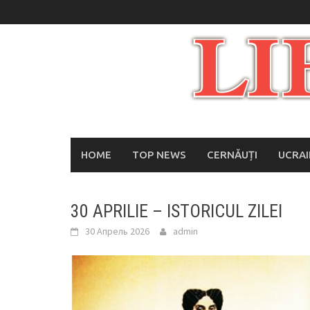
Skip
to
content
HOME
TOP NEWS
CERNĂUȚI
UCRA
30 APRILIE – ISTORICUL ZILEI
30 Апрель 2026
admin