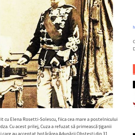
h
C
D
it cu Elena Rosetti-Solescu, fiica cea mare a postelnicului
dza. Cu acest prilej, Cuza a refuzat să primească ţiganii
imii care au acceptat hotărârea Adunării Obşteşti din 31