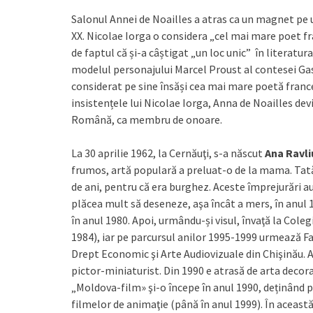
Salonul Annei de Noailles a atras ca un magnet pe uni
XX. Nicolae Iorga o considera „cel mai mare poet fr
de faptul că și-a câștigat „un loc unic” în literatura
modelul personajului Marcel Proust al contesei Gas
considerat pe sine însăși cea mai mare poetă france
insistențele lui Nicolae Iorga, Anna de Noailles de
Română, ca membru de onoare.
La 30 aprilie 1962, la Cernăuţi, s-a născut
Ana Ravli
frumos, artă populară a preluat-o de la mama. Tatăl
de ani, pentru că era burghez. Aceste împrejurări au 
plăcea mult să deseneze, aşa încât a mers, în anul 1
în anul 1980. Apoi, urmându-și visul, învaţă la Coleg
1984), iar pe parcursul anilor 1995-1999 urmează F
Drept Economic şi Arte Audiovizuale din Chişinău. Ac
pictor-miniaturist. Din 1990 e atrasă de arta decora
„Moldova-film» şi-o începe în anul 1990, deținând pe 
filmelor de animaţie (până în anul 1999). În aceast