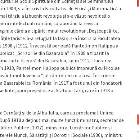
ursurile Şcolii Spirituale din Edineţ şi ale Seminarului
în 1904, s-a înscris la Facultatea de Fizică şi Matematică a
mai târziu a izbucnit revoluţia şi s-a văzut nevoit să o
nerii intelectuali români, colaborând la revista
aginile căreia a tipărit imnul revoluţionar „Deşteaptă-te,
le ţariste. S-a refugiat la Iaşi şi s-a înscris la Facultatea
ntre 1908 şi 1912. În această perioadă Pantelimon Halippa a
blicat „Scrisorile din Basarabia”. În 1908 a tipărit la
rima carte literară din Basarabia, iar în 1912 – lucrarea
u în 1913, Pantelimon Halippa publică împreună cu Nicolae
Cuvânt moldovenesc”, al cărui director a fost. În scrierile
a Basarabiei cu România. În 1917 a fost unul din fondatorii
dinte, apoi președinte al Sfatului Țării, care în 1918 a
a Cernăuți și de la Alba-Iulia, care au proclamat Unirea
 După 1918 a deținut mai multe funcții: ministru, secretar de
rilor Publice (1927), ministru al Lucrărilor Publice și
erele Muncii, Sănătății și Ocrotirii Sociale (1930), ministru