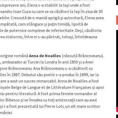
cisprezece ani, Elena s-a stabilit la Iaşi unde a fost
xandru Ioan Cuza cu care se va căsători la Iaşi în ziua de 30
sebite. Crescută de o mamă aprigă şi autoritară, Elena avea
cumpătată, cam stângace şi puţin timidă, lipsită de
ate de puternice complexe de inferioritate. Deşi, căsătoria
rea statornic, între ei s-au păstrat, totuşi, întotdeauna
de origine română
Anna de Noailles
(născută Brâncoveanu).
 ambasador al Turciei la Londra în anii 1850 și a Anei
igore Brâncoveanu. Ana Brâncoveanu s-a căsătorit cu
es în 1887. Debutul său poetic s-a produs în 1899, iar la
care a avut un succes remarcabil. Anna de Noailles a fost
yale Belge de Langue et de Littérature Françaises și apoi
miu pentru literatură. A fost prima femeie comandor al
or Bibesco și se înrudea cu toți aristocrații care au avut
i i-a fost prezentată lui Pierre Loti, un alt mare scriitor
omâniei.