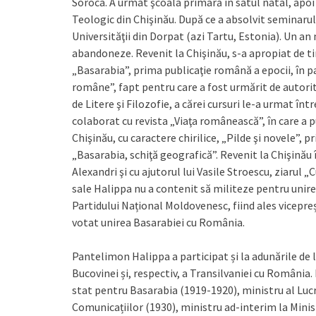
Soroca. A urmat şcoala primară în satul natal, apoi c
Teologic din Chişinău. După ce a absolvit seminarul 
Universităţii din Dorpat (azi Tartu, Estonia). Un an 
abandoneze. Revenit la Chişinău, s-a apropiat de ti
„Basarabia”, prima publicaţie română a epocii, în p
române”, fapt pentru care a fost urmărit de autorităţi
de Litere şi Filozofie, a cărei cursuri le-a urmat î
colaborat cu revista „Viaţa românească”, în care a pu
Chişinău, cu caractere chirilice, „Pilde şi novele”, p
„Basarabia, schiţă geografică”. Revenit la Chişină
Alexandri şi cu ajutorul lui Vasile Stroescu, ziarul „
sale Halippa nu a contenit să militeze pentru unire
Partidului Național Moldovenesc, fiind ales vicepreșe
votat unirea Basarabiei cu România.
Pantelimon Halippa a participat și la adunările de l
Bucovinei și, respectiv, a Transilvaniei cu România.
stat pentru Basarabia (1919-1920), ministru al Lucră
Comunicațiilor (1930), ministru ad-interim la Minist