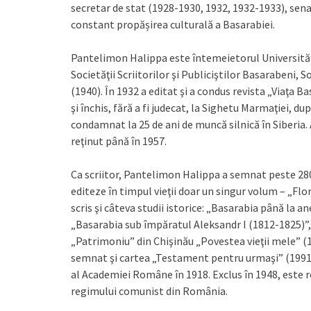
secretar de stat (1928-1930, 1932, 1932-1933), sen
constant propășirea culturală a Basarabiei.
Pantelimon Halippa este întemeietorul Universităţ
Societăţii Scriitorilor şi Publiciştilor Basarabeni, S
(1940). În 1932 a editat şi a condus revista „Viaţa B
şi închis, fără a fi judecat, la Sighetu Marmaţiei, du
condamnat la 25 de ani de muncă silnică în Siberia. 
reţinut până în 1957.
Ca scriitor, Pantelimon Halippa a semnat peste 280 
editeze în timpul vieţii doar un singur volum – „Flo
scris şi câteva studii istorice: „Basarabia până la an
„Basarabia sub împăratul Aleksandr I (1812-1825)”, 
„Patrimoniu” din Chişinău „Povestea vieţii mele” (1
semnat şi cartea „Testament pentru urmaşi” (199
al Academiei Române în 1918. Exclus în 1948, este 
regimului comunist din România.