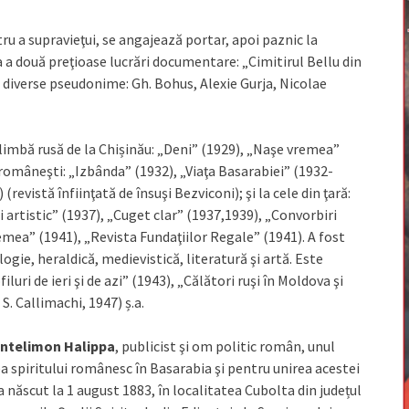
ru a supravieţui, se angajează portar, apoi paznic la
ra a două preţioase lucrări documentare: „Cimitirul Bellu din
i diverse pseudonime: Gh. Bohus, Alexie Gurja, Nicolae
limbă rusă de la Chișinău: „Deni” (1929), „Naşe vremea”
 româneşti: „Izbânda” (1932), „Viaţa Basarabiei” (1932-
evistă înfiinţată de însuşi Bezviconi); şi la cele din ţară:
i artistic” (1937), „Cuget clar” (1937,1939), „Convorbiri
remea” (1941), „Revista Fundaţiilor Regale” (1941). A fost
ogie, heraldică, medievistică, literatură şi artă. Este
luri de ieri şi de azi” (1943), „Călători ruşi în Moldova şi
S. Callimachi, 1947) ș.a.
ntelimon Halippa
, publicist şi om politic român, unul
a spiritului românesc în Basarabia şi pentru unirea acestei
născut la 1 august 1883, în localitatea Cubolta din județul