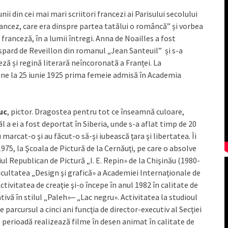
i din cei mai mari scriitori francezi ai Parisului secolului
ancez, care era dinspre partea tatălui o româncă” și vorbea
 franceză, în a lumii întregi. Anna de Noailles a fost
pard de Reveillon din romanul „Jean Santeuil” și s-a
ză și regină literară neîncoronată a Franței. La
vine la 25 iunie 1925 prima femeie admisă în Academia
uc
, pictor. Dragostea pentru tot ce înseamnă culoare,
 a ei a fost deportat în Siberia, unde s-a aflat timp de 20
marcat-o şi au făcut-o să-şi iubească ţara şi libertatea. Îi
975, la Şcoala de Pictură de la Cernăuţi, pe care o absolve
iul Republican de Pictură „I. E. Repin» de la Chişinău (1980-
acultatea „Design şi grafică» a Academiei Internaţionale de
tivitatea de creaţie şi-o începe în anul 1982 în calitate de
tivă în stilul „Paleh»‒ „Lac negru». Activitatea la studioul
parcursul a cinci ani funcţia de director-executiv al Secţiei
ă perioadă realizează filme în desen animat în calitate de