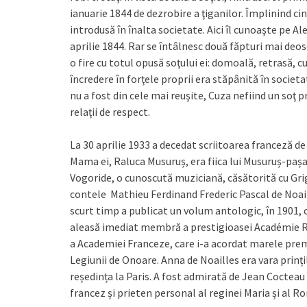
ianuarie 1844 de dezrobire a ţiganilor. Împlinind cin
introdusă în înalta societate. Aici îl cunoaşte pe Ale
aprilie 1844. Rar se întâlnesc două făpturi mai deo
o fire cu totul opusă soţului ei: domoală, retrasă, 
încredere în forţele proprii era stăpânită în societ
nu a fost din cele mai reuşite, Cuza nefiind un soţ p
relaţii de respect.
La 30 aprilie 1933 a decedat scriitoarea franceză 
Mama ei, Raluca Musuruș, era fiica lui Musuruș-pașa,
Vogoride, o cunoscută muziciană, căsătorită cu Gr
contele Mathieu Ferdinand Frederic Pascal de Noaill
scurt timp a publicat un volum antologic, în 1901, 
aleasă imediat membră a prestigioasei Académie Ro
a Academiei Franceze, care i-a acordat marele pre
Legiunii de Onoare. Anna de Noailles era vara prințil
reședința la Paris. A fost admirată de Jean Cocteau ș
francez și prieten personal al reginei Maria și al R