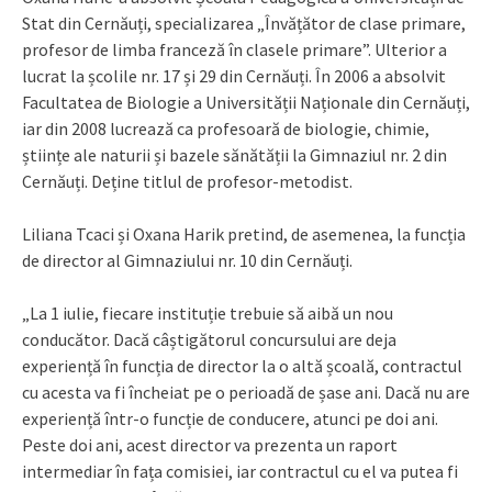
Stat din Cernăuți, specializarea „Învățător de clase primare,
profesor de limba franceză în clasele primare”. Ulterior a
lucrat la școlile nr. 17 și 29 din Cernăuți. În 2006 a absolvit
Facultatea de Biologie a Universității Naționale din Cernăuți,
iar din 2008 lucrează ca profesoară de biologie, chimie,
științe ale naturii și bazele sănătății la Gimnaziul nr. 2 din
Cernăuți. Deține titlul de profesor-metodist.
Liliana Tcaci și Oxana Harik pretind, de asemenea, la funcția
de director al Gimnaziului nr. 10 din Cernăuți.
„La 1 iulie, fiecare instituție trebuie să aibă un nou
conducător. Dacă câștigătorul concursului are deja
experiență în funcția de director la o altă școală, contractul
cu acesta va fi încheiat pe o perioadă de șase ani. Dacă nu are
experiență într-o funcție de conducere, atunci pe doi ani.
Peste doi ani, acest director va prezenta un raport
intermediar în fața comisiei, iar contractul cu el va putea fi