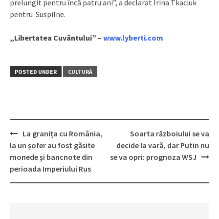
prelungit pentru încă patru ani”, a declarat Irina Tkaciuk
pentru Suspilne.
„Libertatea Cuvântului” –
www.lyberti.com
POSTED UNDER
CULTURĂ
La granița cu România,
Soarta războiului se va
Post
la un șofer au fost găsite
decide la vară, dar Putin nu
navigation
monede și bancnote din
se va opri: prognoza WSJ
perioada Imperiului Rus