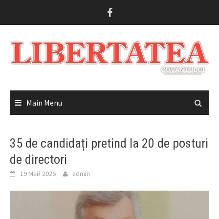
Skip
to
content
Main Menu
35 de candidați pretind la 20 de posturi
de directori
19 Май 2026
admin