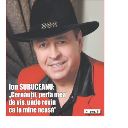
Буковина