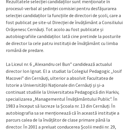
Rezultatele selecției candidaților sunt menționate în
procesul-verbal al ședinței comisiei pentru desfășurarea
selecției candidaților la funcțiile de directori de școli, care a
fost publicat pe site-ul Direcției de învățământ a Consiliului
Orășenesc Cernăuți. Tot acolo au fost publicate și
autobiografiile candidaților. Iată cine pretinde la posturile
de director la cele patru instituții de învățământ cu limba
română de predare.
La Liceul nr. 6 „Alexandru cel Bun” candidează actualul
director Ion Ignat. El a studiat la Colegiul Pedagogic „Iosif
Macovei” din Cernăuți, ulterior a absolvit Facultatea de
Istorie a Universității Naționale din Cernăuți și și-a
continuat studiile la Universitatea Pedagogică din Harkiv,
specializarea „Managementul Învățământului Public”. În
1983 a început să lucreze la Școala nr. 13 din Cernăuți. În
autobiografia sa se menționează că în această instituție a
parcurs calea de la învățător de clase primare până la
director. În 2001 a preluat conducerea Școlii medii nr. 29,