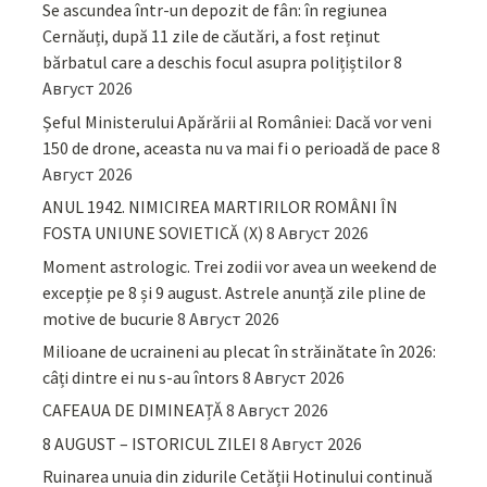
Se ascundea într-un depozit de fân: în regiunea
Cernăuți, după 11 zile de căutări, a fost reținut
bărbatul care a deschis focul asupra polițiștilor
8
Август 2026
Șeful Ministerului Apărării al României: Dacă vor veni
150 de drone, aceasta nu va mai fi o perioadă de pace
8
Август 2026
ANUL 1942. NIMICIREA MARTIRILOR ROMÂNI ÎN
FOSTA UNIUNE SOVIETICĂ (X)
8 Август 2026
Moment astrologic. Trei zodii vor avea un weekend de
excepție pe 8 și 9 august. Astrele anunță zile pline de
motive de bucurie
8 Август 2026
Milioane de ucraineni au plecat în străinătate în 2026:
câți dintre ei nu s-au întors
8 Август 2026
CAFEAUA DE DIMINEAȚĂ
8 Август 2026
8 AUGUST – ISTORICUL ZILEI
8 Август 2026
Ruinarea unuia din zidurile Cetății Hotinului continuă