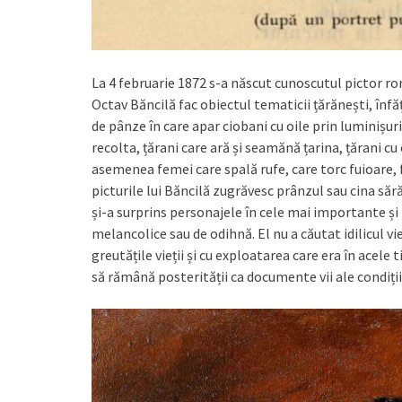
La 4 februarie 1872 s-a născut cunoscutul pictor 
Octav Băncilă fac obiectul tematicii țărănești, înfă
de pânze în care apar ciobani cu oile prin luminișur
recolta, țărani care ară și seamănă țarina, țărani cu
asemenea femei care spală rufe, care torc fuioare, 
picturile lui Băncilă zugrăvesc prânzul sau cina săr
și-a surprins personajele în cele mai importante și
melancolice sau de odihnă. El nu a căutat idilicul vie
greutățile vieții și cu exploatarea care era în acele
să rămână posterității ca documente vii ale condiții