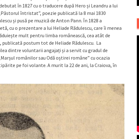
debutat în 1827 cu o traducere după Hero și Leandru a lui
 „Păstorul întristat”, poezie publicată la 8 mai 1830
lescu și pusă pe muzică de Anton Pann. În 1828 a
azetă, cu o prezentare a lui Heliade Rădulescu, care îi menea
 făgăduiește mult pentru limba românească, cea atât de
, publicată postum tot de Heliade Rădulescu. La
eilea dintre voluntarii angajați și a servit cu gradul de
 „Marșul românilor sau Odă oștirei române” cu ocazia
tipărite pe foi volante. A murit la 22 de ani, la Craiova, în