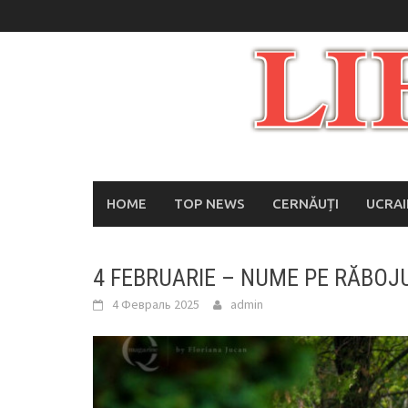
Skip
to
content
HOME
TOP NEWS
CERNĂUȚI
UCRA
4 FEBRUARIE – NUME PE RĂBOJU
4 Февраль 2025
admin