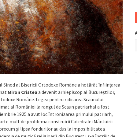
tul Sinod al Bisericii Ortodoxe Române a hotărât înființarea
imat
Miron Cristea
a devenit arhiepiscop al Bucureștilor,
 Ortodoxe Române. Legea pentru ridicarea Scaunului
imat al României la rangul de Scaun patriarhal a fost
oiembrie 1925 a avut loc întronizarea primului patriarh,
foarte mult de problema construirii Catedralei Mântuirii
precum şi lipsa fondurilor au dus la imposibilitatea
Academia de muzică religioasă din Bucureşti, s-a îngrijit de