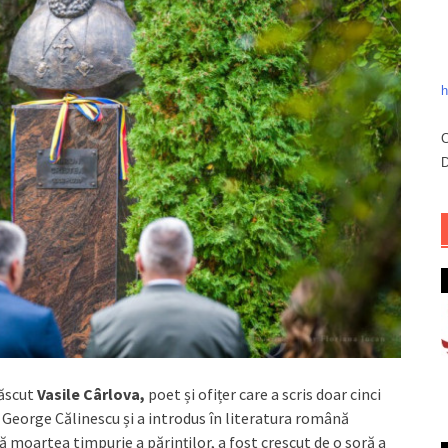
h
C
D
născut
Vasile Cârlova,
poet și ofițer care a scris doar cinci
ui George Călinescu și a introdus în literatura română
oartea timpurie a părinților, a fost crescut de o soră a