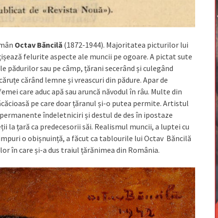
român
Octav Băncilă
(1872-1944). Majoritatea picturilor lui
țișează felurite aspecte ale muncii pe ogoare. A pictat sute
ile pădurilor sau pe câmp, țărani secerând și culegând
 căruțe cărând lemne și vreascuri din pădure. Apar de
femei care aduc apă sau aruncă năvodul în râu. Multe din
ăcăcioasă pe care doar țăranul și-o putea permite. Artistul
 permanente îndeletniciri și destul de des în ipostaze
ții la țară ca predecesorii săi. Realismul muncii, a luptei cu
 timpuri o obișnuință, a făcut ca tablourile lui Octav Băncilă
lor în care și-a dus traiul țărănimea din România.