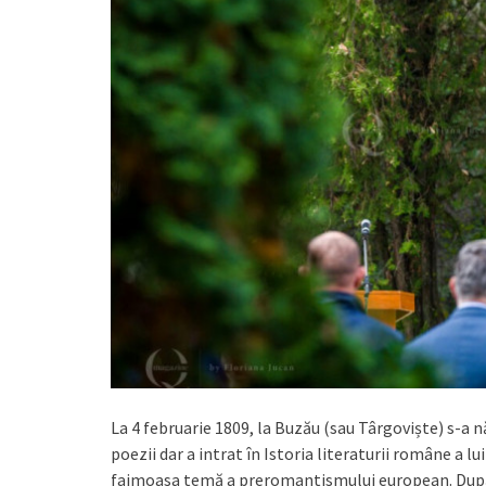
La 4 februarie 1809, la Buzău (sau Târgoviște) s-a 
poezii dar a intrat în Istoria literaturii române a l
faimoasa temă a preromantismului european. După m