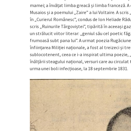
mamei; a învățat limba greacă și limba franceză. A 
Musaios și a poemului „Zaire” a lui Voltaire. A scris
în „Curierul Românesc”, condus de Ion Heliade Rădu
scris „Ruinurile Târgoviștei”, tipărită în aceeași g
un strălucit viitor literar: „geniul său cel poetic
frumoasă subt pana lui”. A urmat poezia Rugăciune
înființarea Miliției naționale, a fost al treizeci și tr
sublocotenent, ceea ce i-a inspirat ultima poezie,
înălțării steagului național, versuri care au circulat 
urma unei boli infecțioase, la 18 septembrie 1831.