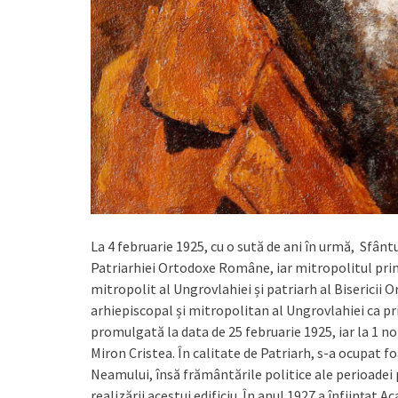
La 4 februarie 1925, cu o sută de ani în urmă, Sfân
Patriarhiei Ortodoxe Române, iar mitropolitul pr
mitropolit al Ungrovlahiei și patriarh al Bisericii
arhiepiscopal și mitropolitan al Ungrovlahiei ca pr
promulgată la data de 25 februarie 1925, iar la 1 n
Miron Cristea. În calitate de Patriarh, s-a ocupat 
Neamului, însă frământările politice ale perioadei 
realizării acestui edificiu. În anul 1927 a înfiinţat 