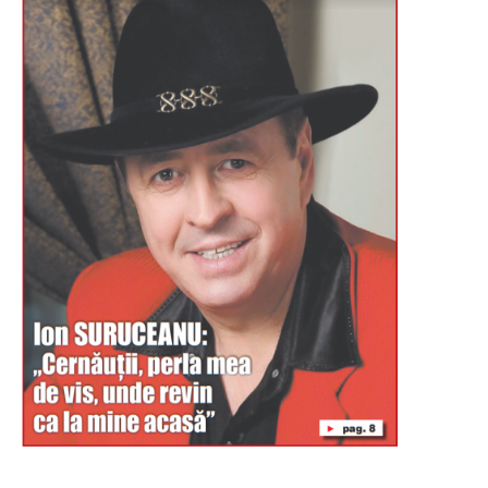
Буковина