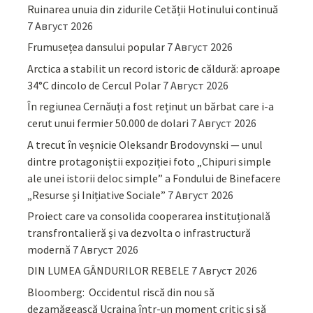
Ruinarea unuia din zidurile Cetății Hotinului continuă
7 Август 2026
Frumusețea dansului popular
7 Август 2026
Arctica a stabilit un record istoric de căldură: aproape
34°C dincolo de Cercul Polar
7 Август 2026
În regiunea Cernăuți a fost reținut un bărbat care i-a
cerut unui fermier 50.000 de dolari
7 Август 2026
A trecut în veșnicie Oleksandr Brodovynski — unul
dintre protagoniștii expoziției foto „Chipuri simple
ale unei istorii deloc simple” a Fondului de Binefacere
„Resurse și Inițiative Sociale”
7 Август 2026
Proiect care va consolida cooperarea instituțională
transfrontalieră și va dezvolta o infrastructură
modernă
7 Август 2026
DIN LUMEA GÂNDURILOR REBELE
7 Август 2026
Bloomberg: Occidentul riscă din nou să
dezamăgească Ucraina într-un moment critic și să