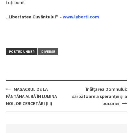
toți buni!
„Libertatea Cuvântului” –
www.lyberti.com
POSTED UNDER
DIVERSE
MASACRUL DE LA
Înălțarea Domnului:
Post
FÂNTÂNA ALBĂ ÎN LUMINA
sărbătoare a speranței și a
navigation
NOILOR CERCETĂRI (III)
bucuriei