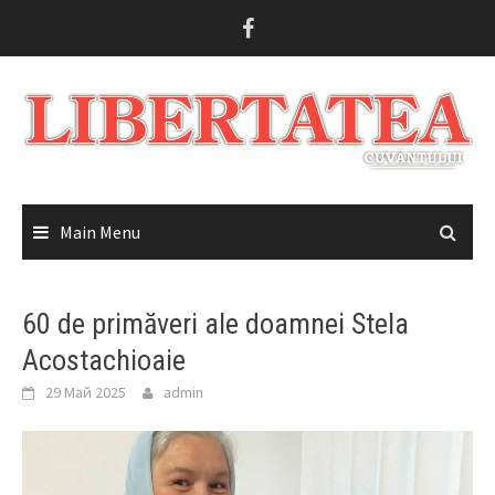
Skip
to
content
Main Menu
60 de primăveri ale doamnei Stela
Acostachioaie
29 Май 2025
admin