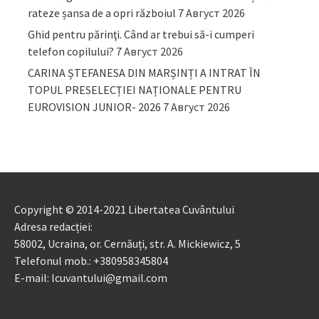
rateze șansa de a opri războiul
7 Август 2026
Ghid pentru părinţi. Când ar trebui să-i cumperi
telefon copilului?
7 Август 2026
CARINA ȘTEFANESA DIN MARȘINȚI A INTRAT ÎN
TOPUL PRESELECȚIEI NAȚIONALE PENTRU
EUROVISION JUNIOR- 2026
7 Август 2026
Copyright © 2014-2021 Libertatea Cuvântului
Adresa redacției:
58002, Ucraina, or. Cernăuți, str. A. Mickiewicz, 5
Telefonul mob.: +380958345804
E-mail: lcuvantului@gmail.com