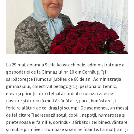
La 29 mai, doamna Stela Acostachioaie, administratoare a
gospodăriei de la Gimnaziul nr. 10 din Cernăuți, își
sărbătorește frumosul jubileu de 60 de ani. Administrația
gimnaziului, colectivul pedagogic și personalul tehnic,
elevii și părinții lor o felicită cordial cu ocazia zilei de
naștere și îi urează multă sănătate, pace, bunăstare și
fericire alături de cei dragi și scumpi. De asemenea, un mesaj
de felicitare îi adresează soțul, copiii, nepoții, numeroasa și
prietenoasa ei familie, dorindu-i sărbătoritei binecuvântare
și multe primăveri frumoase și senine înainte. La mulți ani și