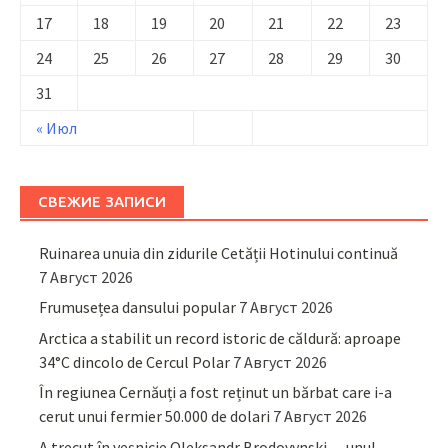
17
18
19
20
21
22
23
24
25
26
27
28
29
30
31
« Июл
СВЕЖИЕ ЗАПИСИ
Ruinarea unuia din zidurile Cetății Hotinului continuă
7 Август 2026
Frumusețea dansului popular
7 Август 2026
Arctica a stabilit un record istoric de căldură: aproape
34°C dincolo de Cercul Polar
7 Август 2026
În regiunea Cernăuți a fost reținut un bărbat care i-a
cerut unui fermier 50.000 de dolari
7 Август 2026
A trecut în veșnicie Oleksandr Brodovynski — unul