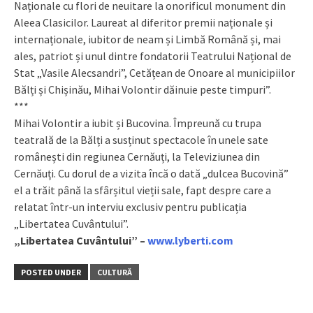
Naționale cu flori de neuitare la onorificul monument din
Aleea Clasicilor. Laureat al diferitor premii naționale și
internaționale, iubitor de neam și Limbă Română și, mai
ales, patriot și unul dintre fondatorii Teatrului Național de
Stat „Vasile Alecsandri”, Cetățean de Onoare al municipiilor
Bălți și Chișinău, Mihai Volontir dăinuie peste timpuri”.
***
Mihai Volontir a iubit și Bucovina. Împreună cu trupa
teatrală de la Bălți a susținut spectacole în unele sate
românești din regiunea Cernăuți, la Televiziunea din
Cernăuți. Cu dorul de a vizita încă o dată „dulcea Bucovină”
el a trăit până la sfârșitul vieții sale, fapt despre care a
relatat într-un interviu exclusiv pentru publicația
„Libertatea Cuvântului”.
„Libertatea Cuvântului” –
www.lyberti.com
POSTED UNDER
CULTURĂ