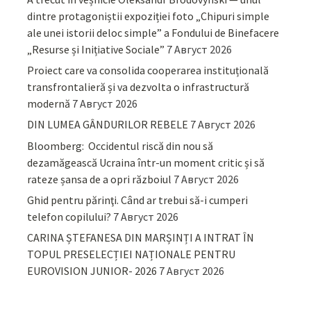
dintre protagoniștii expoziției foto „Chipuri simple
ale unei istorii deloc simple” a Fondului de Binefacere
„Resurse și Inițiative Sociale”
7 Август 2026
Proiect care va consolida cooperarea instituțională
transfrontalieră și va dezvolta o infrastructură
modernă
7 Август 2026
DIN LUMEA GÂNDURILOR REBELE
7 Август 2026
Bloomberg: Occidentul riscă din nou să
dezamăgească Ucraina într-un moment critic și să
rateze șansa de a opri războiul
7 Август 2026
Ghid pentru părinţi. Când ar trebui să-i cumperi
telefon copilului?
7 Август 2026
CARINA ȘTEFANESA DIN MARȘINȚI A INTRAT ÎN
TOPUL PRESELECȚIEI NAȚIONALE PENTRU
EUROVISION JUNIOR- 2026
7 Август 2026