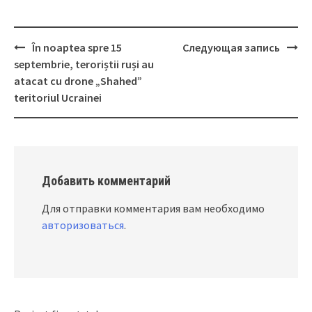
În noaptea spre 15
Следующая запись
Post
septembrie, teroriștii ruși au
navigation
atacat cu drone „Shahed”
teritoriul Ucrainei
Добавить комментарий
Для отправки комментария вам необходимо
авторизоваться
.