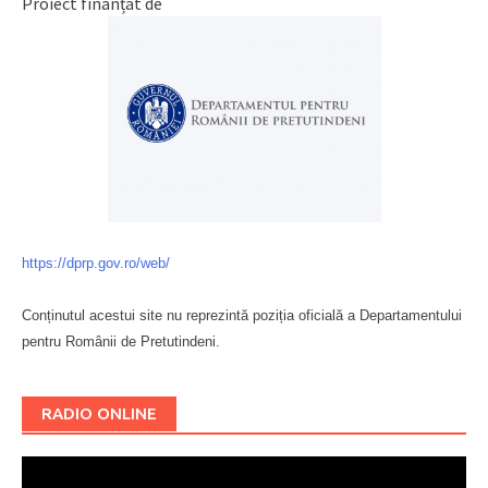
Proiect finanțat de
https://dprp.gov.ro/web/
Conținutul acestui site nu reprezintă poziția oficială a Departamentului
pentru Românii de Pretutindeni.
Буковина
RADIO ONLINE