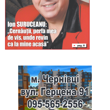
Буковина