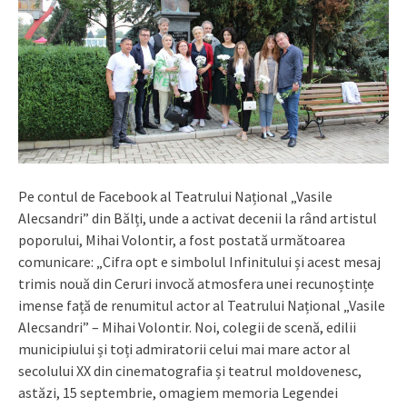
Pe contul de Facebook al Teatrului Național „Vasile
Alecsandri” din Bălți, unde a activat decenii la rând artistul
poporului, Mihai Volontir, a fost postată următoarea
comunicare: „Cifra opt e simbolul Infinitului și acest mesaj
trimis nouă din Ceruri invocă atmosfera unei recunoștințe
imense față de renumitul actor al Teatrului Național „Vasile
Alecsandri” – Mihai Volontir. Noi, colegii de scenă, edilii
municipiului și toți admiratorii celui mai mare actor al
secolului XX din cinematografia și teatrul moldovenesc,
astăzi, 15 septembrie, omagiem memoria Legendei