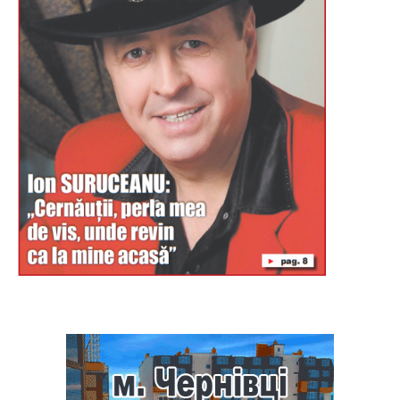
Буковина