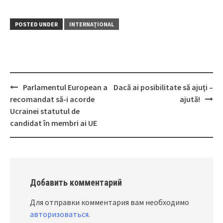
POSTED UNDER
INTERNAŢIONAL
Parlamentul European a
Dacă ai posibilitate să ajuţi –
Post
recomandat să-i acorde
ajută!
navigation
Ucrainei statutul de
candidat în membri ai UE
Добавить комментарий
Для отправки комментария вам необходимо
авторизоваться
.