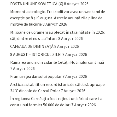
FOSTA UNIUNE SOVIETICĂ (X)
8 Август 2026
Moment astrologic. Trei zodii vor avea un weekend de
excepție pe 8 și 9 august. Astrele anunță zile pline de
motive de bucurie
8 Август 2026
Milioane de ucraineni au plecat în străinătate în 2026:
câți dintre ei nu s-au întors
8 Август 2026
CAFEAUA DE DIMINEAȚĂ
8 Август 2026
8 AUGUST – ISTORICUL ZILEI
8 Август 2026
Ruinarea unuia din zidurile Cetății Hotinului continuă
7 Август 2026
Frumusețea dansului popular
7 Август 2026
Arctica a stabilit un record istoric de căldură: aproape
34°C dincolo de Cercul Polar
7 Август 2026
În regiunea Cernăuți a fost reținut un bărbat care i-a
cerut unui fermier 50.000 de dolari
7 Август 2026