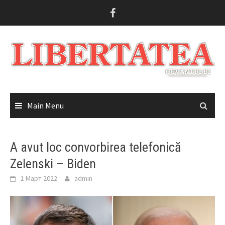
Skip
to
content
Main Menu
A avut loc convorbirea telefonică
Zelenski – Biden
1 Март 2022
admin