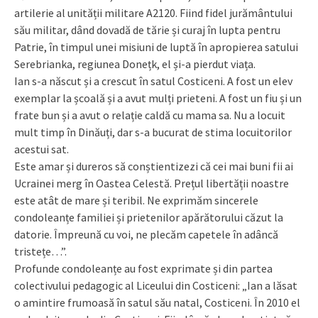
artilerie al unității militare A2120. Fiind fidel jurământului
său militar, dând dovadă de tărie și curaj în lupta pentru
Patrie, în timpul unei misiuni de luptă în apropierea satului
Serebrianka, regiunea Donețk, el și-a pierdut viața.
Ian s-a născut și a crescut în satul Costiceni. A fost un elev
exemplar la școală și a avut mulți prieteni. A fost un fiu și un
frate bun și a avut o relație caldă cu mama sa. Nu a locuit
mult timp în Dinăuți, dar s-a bucurat de stima locuitorilor
acestui sat.
Este amar și dureros să conștientizezi că cei mai buni fii ai
Ucrainei merg în Oastea Celestă. Prețul libertății noastre
este atât de mare și teribil. Ne exprimăm sincerele
condoleanțe familiei și prietenilor apărătorului căzut la
datorie. Împreună cu voi, ne plecăm capetele în adâncă
tristețe…”.
Profunde condoleanțe au fost exprimate și din partea
colectivului pedagogic al Liceului din Costiceni: „Ian a lăsat
o amintire frumoasă în satul său natal, Costiceni. În 2010 el