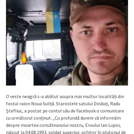
O veste neagră s-a abătut asupra mai multor localități din
fostul raion Noua Suliță. Starostele satului Dinăuți, Radu
Ștefliuc, a postat pe contul său de Facebook o comunicare
cu următorul conținut: „Cu profundă durere vă informăm
despre moartea consăteanului nostru, Eroului Ian Lupoi,
născut la 04.08.1993, soldat superior, ochitor în plutonul de