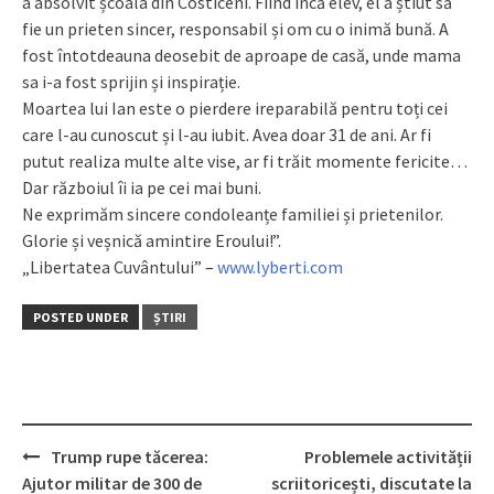
a absolvit școala din Costiceni. Fiind încă elev, el a știut să
fie un prieten sincer, responsabil și om cu o inimă bună. A
fost întotdeauna deosebit de aproape de casă, unde mama
sa i-a fost sprijin și inspirație.
Moartea lui Ian este o pierdere ireparabilă pentru toți cei
care l-au cunoscut și l-au iubit. Avea doar 31 de ani. Ar fi
putut realiza multe alte vise, ar fi trăit momente fericite…
Dar războiul îi ia pe cei mai buni.
Ne exprimăm sincere condoleanțe familiei și prietenilor.
Glorie și veșnică amintire Eroului!”.
„Libertatea Cuvântului” –
www.lyberti.com
POSTED UNDER
ȘTIRI
Trump rupe tăcerea:
Problemele activității
Post
Ajutor militar de 300 de
scriitoricești, discutate la