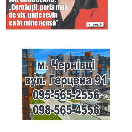
Буковина