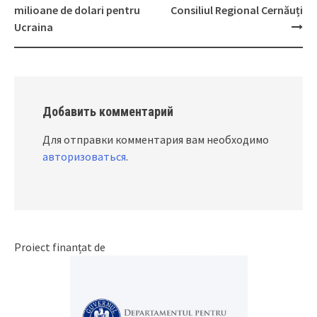
navigation
milioane de dolari pentru
Consiliul Regional Cernăuți
Ucraina
Добавить комментарий
Для отправки комментария вам необходимо
авторизоваться
.
Proiect finanțat de