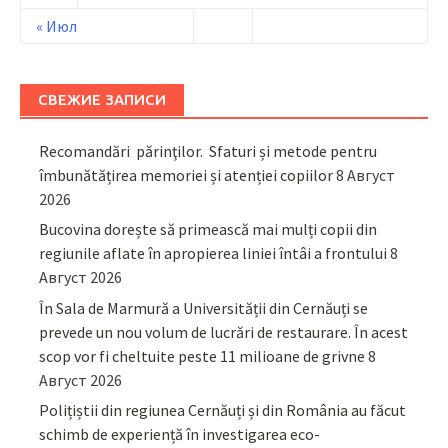
« Июл
СВЕЖИЕ ЗАПИСИ
Recomandări părinţilor. Sfaturi și metode pentru
îmbunătățirea memoriei și atenției copiilor
8 Август
2026
Bucovina dorește să primească mai mulți copii din
regiunile aflate în apropierea liniei întâi a frontului
8
Август 2026
În Sala de Marmură a Universității din Cernăuți se
prevede un nou volum de lucrări de restaurare. În acest
scop vor fi cheltuite peste 11 milioane de grivne
8
Август 2026
Polițiștii din regiunea Cernăuți și din România au făcut
schimb de experiență în investigarea eco-