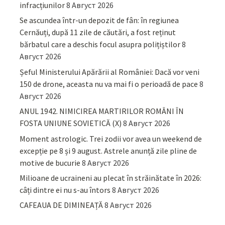
infracțiunilor
8 Август 2026
Se ascundea într-un depozit de fân: în regiunea
Cernăuți, după 11 zile de căutări, a fost reținut
bărbatul care a deschis focul asupra polițiștilor
8
Август 2026
Șeful Ministerului Apărării al României: Dacă vor veni
150 de drone, aceasta nu va mai fi o perioadă de pace
8
Август 2026
ANUL 1942. NIMICIREA MARTIRILOR ROMÂNI ÎN
FOSTA UNIUNE SOVIETICĂ (X)
8 Август 2026
Moment astrologic. Trei zodii vor avea un weekend de
excepție pe 8 și 9 august. Astrele anunță zile pline de
motive de bucurie
8 Август 2026
Milioane de ucraineni au plecat în străinătate în 2026:
câți dintre ei nu s-au întors
8 Август 2026
CAFEAUA DE DIMINEAȚĂ
8 Август 2026