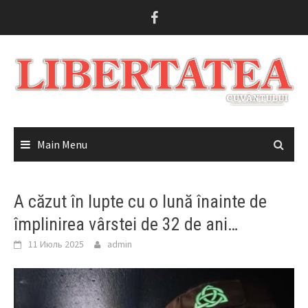
Skip
to
content
Main Menu
A căzut în lupte cu o lună înainte de
împlinirea vârstei de 32 de ani…
11 Июль 2025
admin