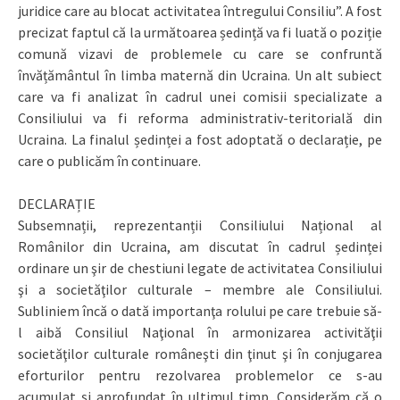
juridice care au blocat activitatea întregului Consiliu”. A fost
precizat faptul că la următoarea ședință va fi luată o poziție
comună vizavi de problemele cu care se confruntă
învățământul în limba maternă din Ucraina. Un alt subiect
care va fi analizat în cadrul unei comisii specializate a
Consiliului va fi reforma administrativ-teritorială din
Ucraina. La finalul ședinței a fost adoptată o declarație, pe
care o publicăm în continuare.
DECLARAȚIE
Subsemnații, reprezentanții Consiliului Național al
Românilor din Ucraina, am discutat în cadrul ședinței
ordinare un şir de chestiuni legate de activitatea Consiliului
şi a societăţilor culturale – membre ale Consiliului.
Subliniem încă o dată importanţa rolului pe care trebuie să-
l aibă Consiliul Naţional în armonizarea activităţii
societăţilor culturale româneşti din ţinut şi în conjugarea
eforturilor pentru rezolvarea problemelor ce s-au
acumulat și aprofundat în ultimul timp. Considerăm că o