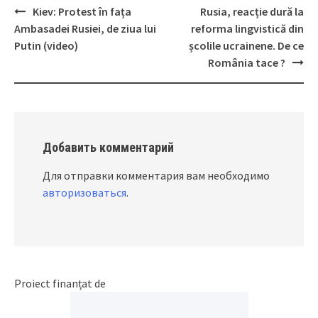
Kiev: Protest în fața
Rusia, reacție dură la
Post
Ambasadei Rusiei, de ziua lui
reforma lingvistică din
navigation
Putin (video)
școlile ucrainene. De ce
România tace ?
Добавить комментарий
Для отправки комментария вам необходимо
авторизоваться
.
Proiect finanțat de