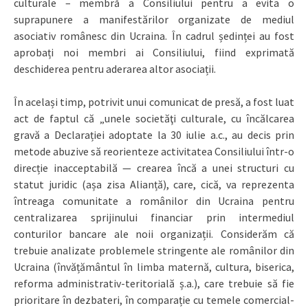
culturale – membră a Consiliului pentru a evita o
suprapunere a manifestărilor organizate de mediul
asociativ românesc din Ucraina. În cadrul ședinței au fost
aprobați noi membri ai Consiliului, fiind exprimată
deschiderea pentru aderarea altor asociații.
În același timp, potrivit unui comunicat de presă, a fost luat
act de faptul că „unele societăţi culturale, cu încălcarea
gravă a Declarației adoptate la 30 iulie a.c., au decis prin
metode abuzive să reorienteze activitatea Consiliului într-o
direcție inacceptabilă — crearea încă a unei structuri cu
statut juridic (așa zisa Alianță), care, cică, va reprezenta
întreaga comunitate a românilor din Ucraina pentru
centralizarea sprijinului financiar prin intermediul
conturilor bancare ale noii organizații. Considerăm că
trebuie analizate problemele stringente ale românilor din
Ucraina (învățământul în limba maternă, cultura, biserica,
reforma administrativ-teritorială ș.a.), care trebuie să fie
prioritare în dezbateri, în comparație cu temele comercial-