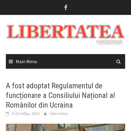
Skip
to
content
Main Menu
A fost adoptat Regulamentul de
funcționare a Consiliului Național al
Românilor din Ucraina
8 Октябрь 2019
Libertatea