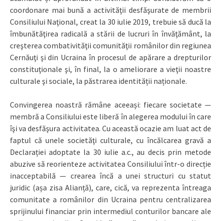
coordonare mai bună a activităţii desfăşurate de membrii
Consiliului Naţional, creat la 30 iulie 2019, trebuie să ducă la
îmbunătăţirea radicală a stării de lucruri în învăţământ, la
creşterea combativităţii comunităţii românilor din regiunea
Cernăuţi şi din Ucraina în procesul de apărare a drepturilor
constituţionale şi, în final, la o ameliorare a vieţii noastre
culturale şi sociale, la păstrarea identității naționale.
Convingerea noastră rămâne aceeași: fiecare societate —
membră a Consiliului este liberă în alegerea modului în care
îşi va desfăşura activitatea. Cu această ocazie am luat act de
faptul că unele societăţi culturale, cu încălcarea gravă a
Declarației adoptate la 30 iulie a.c., au decis prin metode
abuzive să reorienteze activitatea Consiliului într-o direcție
inacceptabilă — crearea încă a unei structuri cu statut
juridic (așa zisa Alianță), care, cică, va reprezenta întreaga
comunitate a românilor din Ucraina pentru centralizarea
sprijinului financiar prin intermediul conturilor bancare ale