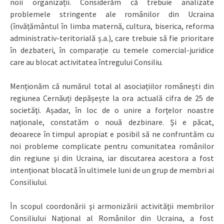
noii organizații. Considerăm că trebuie analizate
problemele stringente ale românilor din Ucraina
(învățământul în limba maternă, cultura, biserica, reforma
administrativ-teritorială ș.a.), care trebuie să fie prioritare
în dezbateri, în comparație cu temele comercial-juridice
care au blocat activitatea întregului Consiliu.
Menționăm că numărul total al asociațiilor românești din
regiunea Cernăuți depășește la ora actuală cifra de 25 de
societăţi. Așadar, în loc de o unire a forţelor noastre
naţionale, constatăm o nouă dezbinare. Şi e păcat,
deoarece în timpul apropiat e posibil să ne confruntăm cu
noi probleme complicate pentru comunitatea românilor
din regiune şi din Ucraina, iar discutarea acestora a fost
intenționat blocată în ultimele luni de un grup de membri ai
Consiliului.
În scopul coordonării şi armonizării activităţii membrilor
Consiliului Naţional al Românilor din Ucraina, a fost