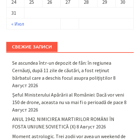
24
25
26
27
28
29
30
31
« Июл
СВЕЖИЕ ЗАПИСИ
Se ascundea într-un depozit de fân: în regiunea
Cernăuți, după 11 zile de căutări, a fost reținut
bărbatul care a deschis focul asupra polițiștilor
8
Август 2026
Șeful Ministerului Apărării al României: Dacă vor veni
150 de drone, aceasta nu va mai fi o perioadă de pace
8
Август 2026
ANUL 1942. NIMICIREA MARTIRILOR ROMÂNI ÎN
FOSTA UNIUNE SOVIETICĂ (X)
8 Август 2026
Moment astrologic. Trei zodii vor avea un weekend de