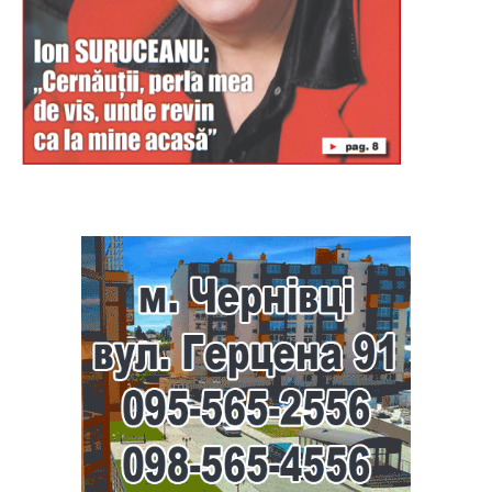
Буковина