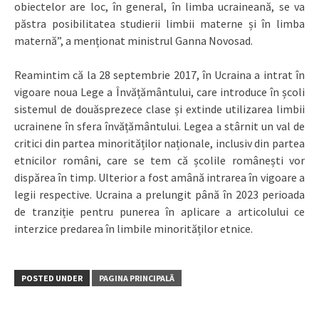
obiectelor are loc, în general, în limba ucraineană, se va
păstra posibilitatea studierii limbii materne și în limba
maternă”, a menționat ministrul Ganna Novosad.
Reamintim că la 28 septembrie 2017, în Ucraina a intrat în
vigoare noua Lege a Învățământului, care introduce în școli
sistemul de douăsprezece clase și extinde utilizarea limbii
ucrainene în sfera învățământului. Legea a stârnit un val de
critici din partea minorităților naționale, inclusiv din partea
etnicilor români, care se tem că școlile românești vor
dispărea în timp. Ulterior a fost amână intrarea în vigoare a
legii respective. Ucraina a prelungit până în 2023 perioada
de tranziție pentru punerea în aplicare a articolului ce
interzice predarea în limbile minorităților etnice.
POSTED UNDER
PAGINA PRINCIPALĂ