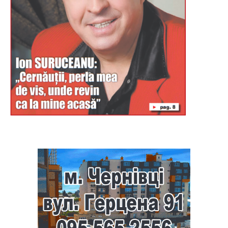
Буковина