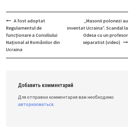
A fost adoptat
„Masonii polonezi au
Post
Regulamentul de
inventat Ucraina”. Scandal la
navigation
funcționare a Consiliului
Odesa cu un profesor
Național al Românilor din
separatist (video)
Ucraina
Добавить комментарий
Для отправки комментария вам необходимо
авторизоваться
.