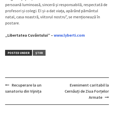
persoană luminoasă, sinceră și responsabilă, respectată de
profesori și colegi. El și-a dat viața, apărând pământul
natal, casa noastră, viitorul nostru”, se menționează în
postare.
„Libertatea Cuvântului” –
www.lyberti.com
POSTED UNDER
ȘTIRI
Recuperare la un
Eveniment caritabil la
Post
sanatoriu din Vijnița
Cernăuți de Ziua Forțelor
navigation
Armate