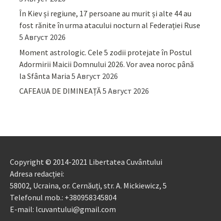
În Kiev și regiune, 17 persoane au murit și alte 44 au
fost rănite în urma atacului nocturn al Federației Ruse
5 Август 2026
Moment astrologic. Cele 5 zodii protejate în Postul
Adormirii Maicii Domnului 2026. Vor avea noroc până
la Sfânta Maria
5 Август 2026
CAFEAUA DE DIMINEAȚĂ
5 Август 2026
Copyright © 2014-2021 Libertatea Cuvântului
Adresa redacției:
58002, Ucraina, or. Cernăuți, str. A. Mickiewicz, 5
Telefonul mob.: +380958345804
E-mail: lcuvantului@gmail.com