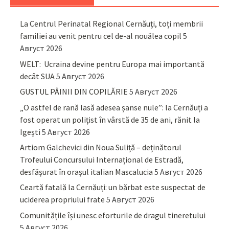
La Centrul Perinatal Regional Cernăuți, toți membrii
familiei au venit pentru cel de-al nouălea copil
5
Август 2026
WELT: Ucraina devine pentru Europa mai importantă
decât SUA
5 Август 2026
GUSTUL PÂINII DIN COPILĂRIE
5 Август 2026
„O astfel de rană lasă adesea șanse nule”: la Cernăuți a
fost operat un polițist în vârstă de 35 de ani, rănit la
Igești
5 Август 2026
Artiom Galchevici din Noua Suliță – deținătorul
Trofeului Concursului Internațional de Estradă,
desfășurat în orașul italian Mascalucia
5 Август 2026
Ceartă fatală la Cernăuți: un bărbat este suspectat de
uciderea propriului frate
5 Август 2026
Comunitățile își unesc eforturile de dragul tineretului
5 Август 2026