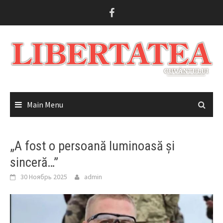
Skip
to
content
Main Menu
„A fost o persoană luminoasă și
sinceră…”
30 Ноябрь 2025
admin