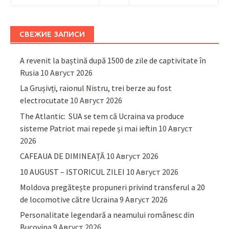
СВЕЖИЕ ЗАПИСИ
A revenit la baștină după 1500 de zile de captivitate în
Rusia
10 Август 2026
La Grușivți, raionul Nistru, trei berze au fost
electrocutate
10 Август 2026
The Atlantic: SUA se tem că Ucraina va produce
sisteme Patriot mai repede și mai ieftin
10 Август
2026
CAFEAUA DE DIMINEAȚĂ
10 Август 2026
10 AUGUST – ISTORICUL ZILEI
10 Август 2026
Moldova pregătește propuneri privind transferul a 20
de locomotive către Ucraina
9 Август 2026
Personalitate legendară a neamului românesc din
Bucovina
9 Август 2026