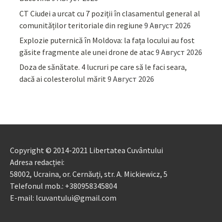
CT Ciudei a urcat cu 7 poziții în clasamentul general al
comunităților teritoriale din regiune
9 Август 2026
Explozie puternică în Moldova: la fața locului au fost
găsite fragmente ale unei drone de atac
9 Август 2026
Doza de sănătate. 4 lucruri pe care să le faci seara,
dacă ai colesterolul mărit
9 Август 2026
Copyright © 2014-2021 Libertatea Cuvântului
Adresa redacției:
58002, Ucraina, or. Cernăuți, str. A. Mickiewicz, 5
Telefonul mob.: +380958345804
E-mail: lcuvantului@gmail.com