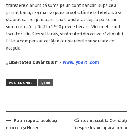
transfere o anumită sumă pe un cont bancar. După ce a
primit banii, n-a mai răspuns la solicitările la telefon. S-a
stabilit că trei persoane i-au transferat deja o parte din
suma cerută – până la 1.500 grivne fiecare. Victimele sunt
locuitori din Kiev și Harkiv, strămutați din cauza războiului.
El le-a compensat cetățenilor pierderile suportate de
aceştia.
„Libertatea Cuvântului” –
www.lyberti.com
POSTED UNDER
ȘTIRI
Putin repetă aceleaşi
Cântec născut la Cernăuţi
Post
erori ca şi Hitler
despre bravii apărători ai