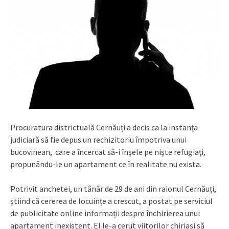
Procuratura districtuală Cernăuți a decis ca la instanţa
judiciară să fie depus un rechizitoriu împotriva unui
bucovinean, care a încercat să-i înşele pe nişte refugiaţi,
propunându-le un apartament ce în realitate nu exista.
Potrivit anchetei, un tânăr de 29 de ani din raionul Cernăuți,
ştiind că cererea de locuințe a crescut, a postat pe serviciul
de publicitate online informații despre închirierea unui
apartament inexistent. El le-a cerut viitorilor chiriași să