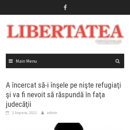
Skip
to
content
Main Menu
A încercat să-i înşele pe nişte refugiaţi
şi va fi nevoit să răspundă în faţa
judecăţii
2 Апрель 2022
admin