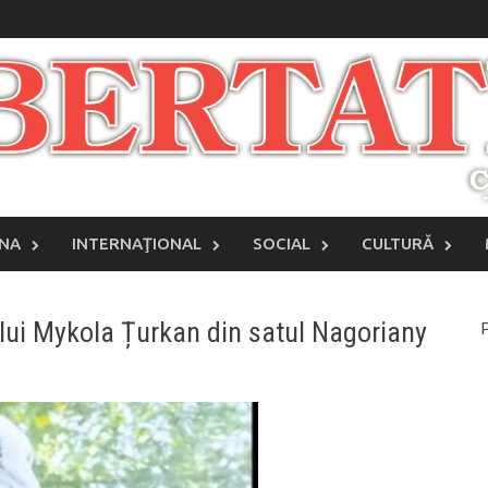
INA
INTERNAŢIONAL
SOCIAL
CULTURĂ
ului Mykola Țurkan din satul Nagoriany
P