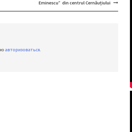
Eminescu” din centrul Cernăuțiului
имо
авторизоваться
.