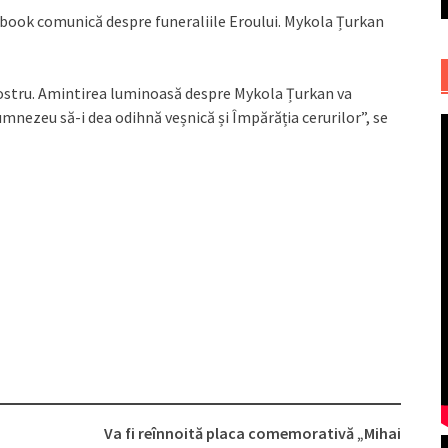
ebook comunică despre funeraliile Eroului. Mykola Țurkan
ostru. Amintirea luminoasă despre Mykola Țurkan va
mnezeu să-i dea odihnă veșnică și Împărăția cerurilor”, se
a
Va fi reînnoită placa comemorativă „Mihai