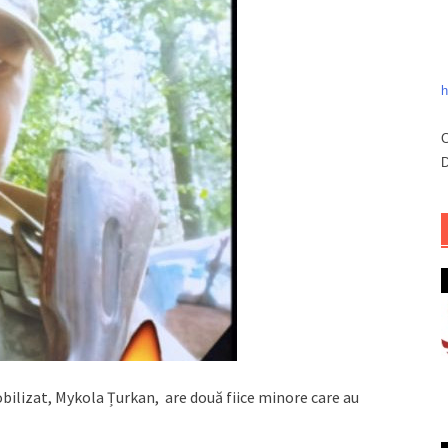
h
C
D
bilizat, Mykola Țurkan, are două fiice minore care au