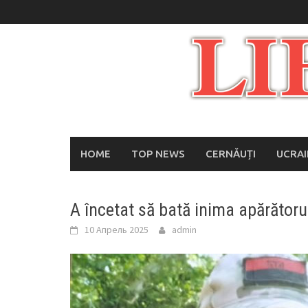
Skip
to
content
HOME
TOP NEWS
CERNĂUȚI
UCRA
A încetat să bată inima apărător
10 Апрель 2025
admin