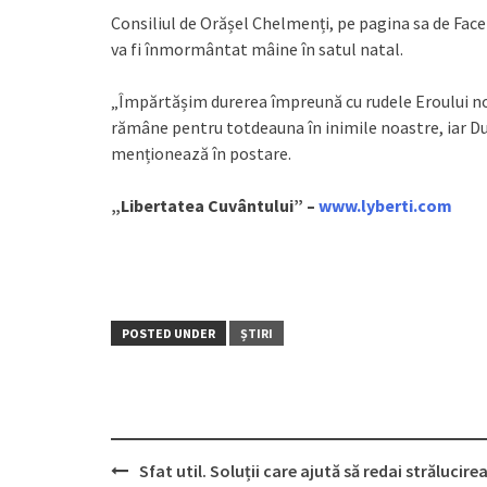
Consiliul de Orășel Chelmenți, pe pagina sa de Fac
va fi înmormântat mâine în satul natal.
„Împărtășim durerea împreună cu rudele Eroului n
rămâne pentru totdeauna în inimile noastre, iar Du
menționează în postare.
„Libertatea Cuvântului” –
www.lyberti.com
POSTED UNDER
ȘTIRI
Sfat util. Soluții care ajută să redai strălucire