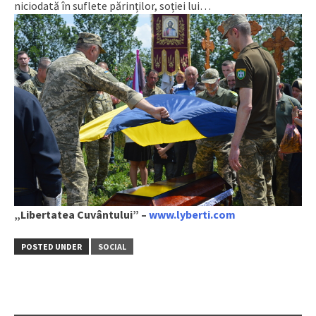
niciodată în suflete părinților, soției lui…
„Libertatea Cuvântului” –
www.lyberti.com
POSTED UNDER
SOCIAL