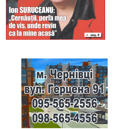
Буковина