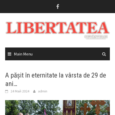
Skip
to
content
Main Menu
A pășit în eternitate la vârsta de 29 de
ani…
24 Май 2024
admin