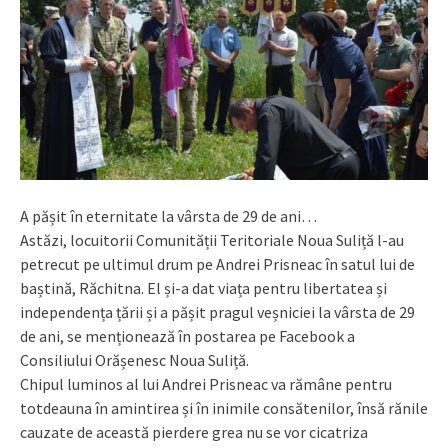
A pășit în eternitate la vârsta de 29 de ani…
Astăzi, locuitorii Comunității Teritoriale Noua Suliță l-au
petrecut pe ultimul drum pe Andrei Prisneac în satul lui de
baștină, Răchitna. El și-a dat viața pentru libertatea și
independența țării și a pășit pragul veșniciei la vârsta de 29
de ani, se menționează în postarea pe Facebook a
Consiliului Orășenesc Noua Suliță.
Chipul luminos al lui Andrei Prisneac va rămâne pentru
totdeauna în amintirea și în inimile consătenilor, însă rănile
cauzate de această pierdere grea nu se vor cicatriza