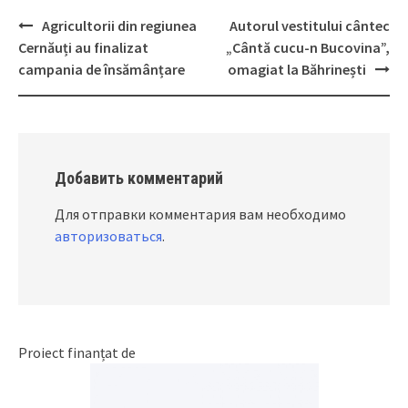
Agricultorii din regiunea
Autorul vestitului cântec
Post
Cernăuți au finalizat
„Cântă cucu-n Bucovina”,
navigation
campania de însămânțare
omagiat la Băhrinești
Добавить комментарий
Для отправки комментария вам необходимо
авторизоваться
.
Proiect finanțat de