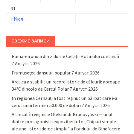
31
« Июл
СВЕЖИЕ ЗАПИСИ
Ruinarea unuia din zidurile Cetății Hotinului continuă
7 Август 2026
Frumusețea dansului popular
7 Август 2026
Arctica a stabilit un record istoric de căldură: aproape
34°C dincolo de Cercul Polar
7 Август 2026
În regiunea Cernăuți a fost reținut un bărbat care i-a
cerut unui fermier 50.000 de dolari
7 Август 2026
A trecut în veșnicie Oleksandr Brodovynski — unul
dintre protagoniștii expoziției foto „Chipuri simple
ale unei istorii deloc simple” a Fondului de Binefacere