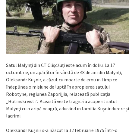
Satul Malynţi din CT Clişcăuţi este acum în doliu. La 17
octombrie, un apărător în vârstă de 48 de ani din Malynţi,
Oleksandr Kuşnir, a căzut cu moarte de erou în timp ce
îndeplinea o misiune de luptă în apropierea satului
Robotyne, regiunea Zaporijjia, relatează publicaţia
„Hotinski visti”. Această veste tragică a acoperit satul
Malynţi cu o aripă neagră, aducând în familia Kuşnir durere și
lacrimi.
Oleksandr Kuşnir s-a născut la 12 februarie 1975 într-o