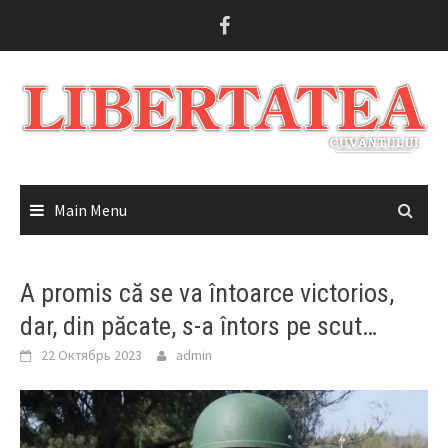
Skip
to
content
Main Menu
A promis că se va întoarce victorios,
dar, din păcate, s-a întors pe scut…
22 Октябрь 2023
admin