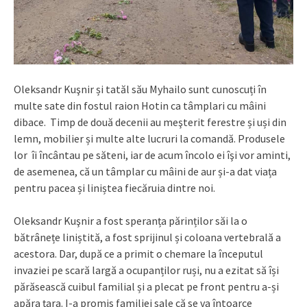
Oleksandr Kuşnir și tatăl său Myhailo sunt cunoscuți în
multe sate din fostul raion Hotin ca tâmplari cu mâini
dibace. Timp de două decenii au meşterit ferestre și uși din
lemn, mobilier și multe alte lucruri la comandă. Produsele
lor îi încântau pe săteni, iar de acum încolo ei îşi vor aminti,
de asemenea, că un tâmplar cu mâini de aur și-a dat viața
pentru pacea și liniștea fiecăruia dintre noi.
Oleksandr Kuşnir a fost speranța părinților săi la o
bătrânețe liniștită, a fost sprijinul și coloana vertebrală a
acestora. Dar, după ce a primit o chemare la începutul
invaziei pe scară largă a ocupanților ruși, nu a ezitat să își
părăsească cuibul familial și a plecat pe front pentru a-și
apăra țara. I-a promis familiei sale că se va întoarce