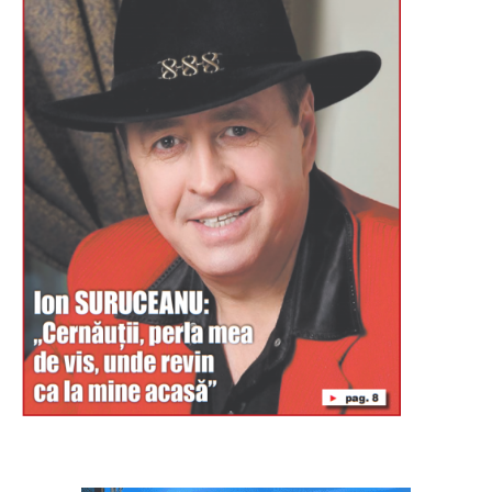
Буковина