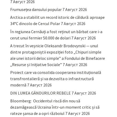
7 Август 2026
Frumusețea dansului popular
7 Август 2026
Arctica a stabilit un record istoric de căldură: aproape
34°C dincolo de Cercul Polar
7 Август 2026
În regiunea Cernăuți a fost reținut un bărbat care i-a
cerut unui fermier 50.000 de dolari
7 Август 2026
A trecut în veșnicie Oleksandr Brodovynski — unul
dintre protagoniștii expoziției foto „Chipuri simple
ale unei istorii deloc simple” a Fondului de Binefacere
„Resurse și Inițiative Sociale”
7 Август 2026
Proiect care va consolida cooperarea instituțională
transfrontalieră și va dezvolta o infrastructură
modernă
7 Август 2026
DIN LUMEA GÂNDURILOR REBELE
7 Август 2026
Bloomberg: Occidentul riscă din nou să
dezamăgească Ucraina într-un moment critic și să
rateze șansa de a opri războiul
7 Август 2026