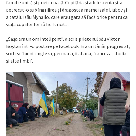
familie unită şi prietenoasă. Copilăria și adolescența și-a
petrecut-o sub îngrijirea și dragostea mamei sale Liubov și
a tatălui său Myhailo, care erau gata să facă orice pentru ca
viața copiilor lor să fie fericită.
„Saşa era un om inteligent”, a scris prietenul său Viktor
Boştan într-o postare pe Facebook. Era un tânăr progresist,
vorbea fluent engleza, germana, italiana, franceza, studia
și alte limbi”.