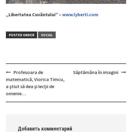
„Libertatea Cuvântului” –
www.lyberti.com
POSTED UNDER
SOCIAL
Profesoara de
Săptămâna în imagini
Post
matematică, Viorica Timcu,
navigation
a ştiut să dea şi lecţii de
omenie…
Добавить комментарий