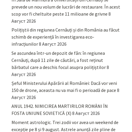
prevede un nou volum de lucrări de restaurare. În acest
scop vor fi cheltuite peste 11 milioane de grivne
8
Август 2026
Polițiștii din regiunea Cernăuți și din România au făcut
schimb de experiență în investigarea eco-
infracțiunilor
8 Август 2026
Se ascundea într-un depozit de fân: în regiunea
Cernăuți, după 11 zile de căutări, a fost reținut
bărbatul care a deschis focul asupra polițiștilor
8
Август 2026
Șeful Ministerului Apărării al României: Dacă vor veni
150 de drone, aceasta nu va mai fi o perioadă de pace
8
Август 2026
ANUL 1942. NIMICIREA MARTIRILOR ROMÂNI ÎN
FOSTA UNIUNE SOVIETICĂ (X)
8 Август 2026
Moment astrologic. Trei zodii vor avea un weekend de
excepție pe 8 și 9 august. Astrele anunță zile pline de