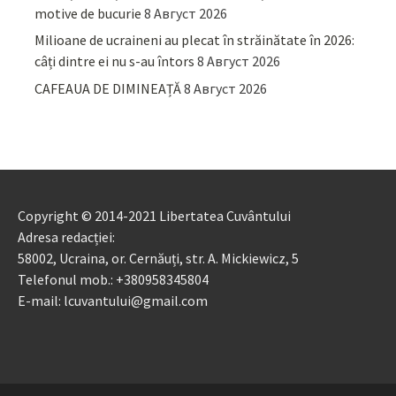
motive de bucurie
8 Август 2026
Milioane de ucraineni au plecat în străinătate în 2026:
câți dintre ei nu s-au întors
8 Август 2026
CAFEAUA DE DIMINEAȚĂ
8 Август 2026
Copyright © 2014-2021 Libertatea Cuvântului
Adresa redacției:
58002, Ucraina, or. Cernăuți, str. A. Mickiewicz, 5
Telefonul mob.: +380958345804
E-mail: lcuvantului@gmail.com