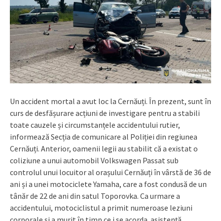
Un accident mortal a avut loc la Cernăuți. În prezent, sunt în
curs de desfășurare acțiuni de investigare pentru a stabili
toate cauzele și circumstanțele accidentului rutier,
informează Secția de comunicare al Poliției din regiunea
Cernăuți. Anterior, oamenii legii au stabilit că a existat o
coliziune a unui automobil Volkswagen Passat sub
controlul unui locuitor al orașului Cernăuți în vârstă de 36 de
ani și a unei motociclete Yamaha, care a fost condusă de un
tânăr de 22 de ani din satul Toporovka. Ca urmare a
accidentului, motociclistul a primit numeroase leziuni
corporale și a murit în timp ce i se acorda asistență