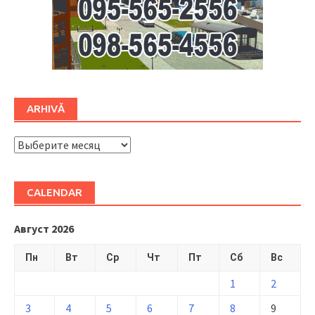
ARHIVĂ
ARHIVĂ
CALENDAR
Август 2026
Пн
Вт
Ср
Чт
Пт
Сб
Вс
1
2
3
4
5
6
7
8
9