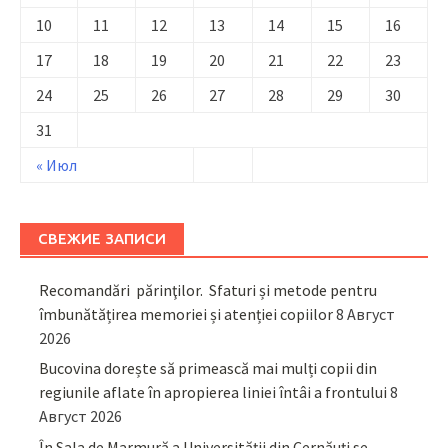
10
11
12
13
14
15
16
17
18
19
20
21
22
23
24
25
26
27
28
29
30
31
« Июл
СВЕЖИЕ ЗАПИСИ
Recomandări părinţilor. Sfaturi și metode pentru
îmbunătățirea memoriei și atenției copiilor
8 Август
2026
Bucovina dorește să primească mai mulți copii din
regiunile aflate în apropierea liniei întâi a frontului
8
Август 2026
În Sala de Marmură a Universității din Cernăuți se