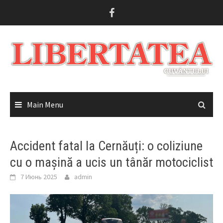
Skip
to
content
Main Menu
Accident fatal la Cernăuți: o coliziune
cu o mașină a ucis un tânăr motociclist
7 Июнь 2025
admin