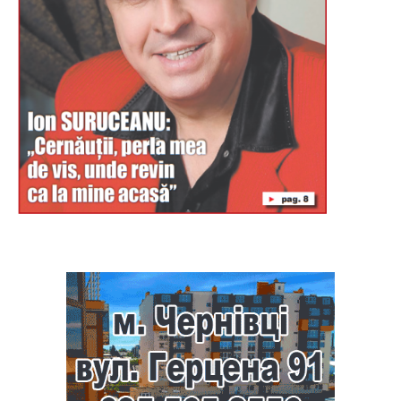
Буковина