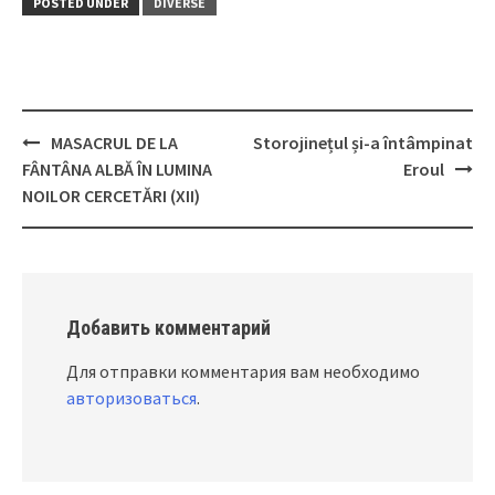
POSTED UNDER
DIVERSE
MASACRUL DE LA
Storojinețul și-a întâmpinat
Post
FÂNTÂNA ALBĂ ÎN LUMINA
Eroul
navigation
NOILOR CERCETĂRI (XII)
Добавить комментарий
Для отправки комментария вам необходимо
авторизоваться
.