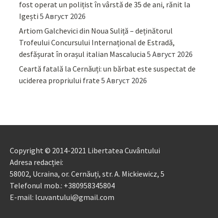
fost operat un polițist în vârstă de 35 de ani, rănit la
Igești
5 Август 2026
Artiom Galchevici din Noua Suliță – deținătorul
Trofeului Concursului Internațional de Estradă,
desfășurat în orașul italian Mascalucia
5 Август 2026
Ceartă fatală la Cernăuți: un bărbat este suspectat de
uciderea propriului frate
5 Август 2026
Copyright © 2014-2021 Libertatea Cuvântului
Adresa redacției:
58002, Ucraina, or. Cernăuți, str. A. Mickiewicz, 5
Telefonul mob.: +380958345804
E-mail: lcuvantului@gmail.com