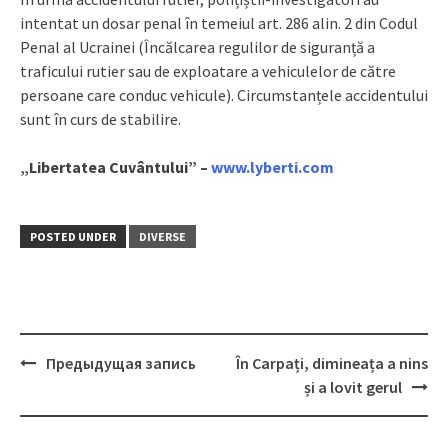
intentat un dosar penal în temeiul art. 286 alin. 2 din Codul
Penal al Ucrainei (Încălcarea regulilor de siguranță a
traficului rutier sau de exploatare a vehiculelor de către
persoane care conduc vehicule). Circumstanțele accidentului
sunt în curs de stabilire.
„Libertatea Cuvântului” –
www.lyberti.com
POSTED UNDER
DIVERSE
Предыдущая запись
În Carpați, dimineața a nins
Post
și a lovit gerul
navigation