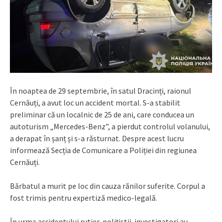
În noaptea de 29 septembrie, în satul Dracinți, raionul
Cernăuți, a avut loc un accident mortal. S-a stabilit
preliminar că un localnic de 25 de ani, care conducea un
autoturism „Mercedes-Benz”, a pierdut controlul volanului,
a derapat în șanț și s-a răsturnat. Despre acest lucru
informează Secția de Comunicare a Poliției din regiunea
Cernăuți.
Bărbatul a murit pe loc din cauza rănilor suferite. Corpul a
fost trimis pentru expertiză medico-legală.
În urma accidentului rutier, polițiștii-investigatori au