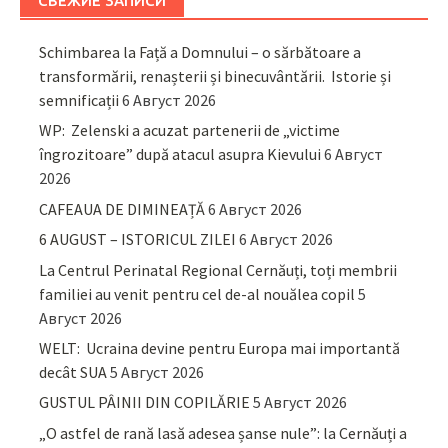
СВЕЖИЕ ЗАПИСИ
Schimbarea la Față a Domnului – o sărbătoare a
transformării, renașterii și binecuvântării. Istorie și
semnificații
6 Август 2026
WP: Zelenski a acuzat partenerii de „victime
îngrozitoare” după atacul asupra Kievului
6 Август
2026
CAFEAUA DE DIMINEAȚĂ
6 Август 2026
6 AUGUST – ISTORICUL ZILEI
6 Август 2026
La Centrul Perinatal Regional Cernăuți, toți membrii
familiei au venit pentru cel de-al nouălea copil
5
Август 2026
WELT: Ucraina devine pentru Europa mai importantă
decât SUA
5 Август 2026
GUSTUL PÂINII DIN COPILĂRIE
5 Август 2026
„O astfel de rană lasă adesea șanse nule”: la Cernăuți a