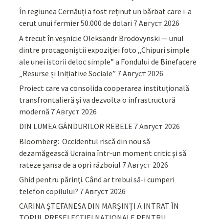
În regiunea Cernăuți a fost reținut un bărbat care i-a
cerut unui fermier 50.000 de dolari
7 Август 2026
A trecut în veșnicie Oleksandr Brodovynski — unul
dintre protagoniștii expoziției foto „Chipuri simple
ale unei istorii deloc simple” a Fondului de Binefacere
„Resurse și Inițiative Sociale”
7 Август 2026
Proiect care va consolida cooperarea instituțională
transfrontalieră și va dezvolta o infrastructură
modernă
7 Август 2026
DIN LUMEA GÂNDURILOR REBELE
7 Август 2026
Bloomberg: Occidentul riscă din nou să
dezamăgească Ucraina într-un moment critic și să
rateze șansa de a opri războiul
7 Август 2026
Ghid pentru părinţi. Când ar trebui să-i cumperi
telefon copilului?
7 Август 2026
CARINA ȘTEFANESA DIN MARȘINȚI A INTRAT ÎN
TOPUL PRESELECȚIEI NAȚIONALE PENTRU