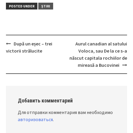
POSTED UNDER
ȘTIRI
După un eșec – trei
Aurul canadian al satului
Post
victorii strălucite
Voloca, sau De la ce s-a
navigation
născut capitala rochiilor de
mireasă a Bucovinei
Добавить комментарий
Для отправки комментария вам необходимо
авторизоваться
.