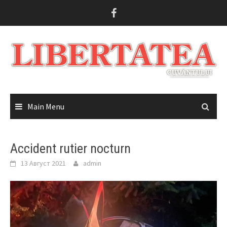
Skip
to
content
Main Menu
Accident rutier nocturn
13 Август 2021
admin