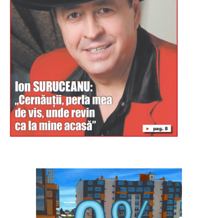
Буковина