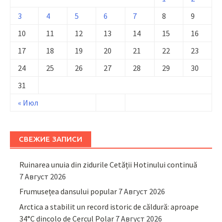
3
4
5
6
7
8
9
10
11
12
13
14
15
16
17
18
19
20
21
22
23
24
25
26
27
28
29
30
31
« Июл
СВЕЖИЕ ЗАПИСИ
Ruinarea unuia din zidurile Cetății Hotinului continuă
7 Август 2026
Frumusețea dansului popular
7 Август 2026
Arctica a stabilit un record istoric de căldură: aproape
34°C dincolo de Cercul Polar
7 Август 2026