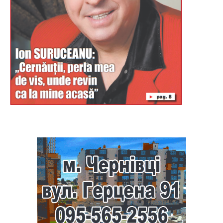
Буковина