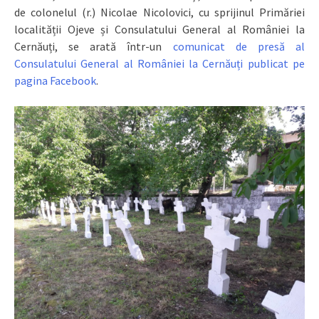
de colonelul (r.) Nicolae Nicolovici, cu sprijinul Primăriei
localității Ojeve și Consulatului General al României la
Cernăuți, se arată într-un
comunicat de presă al
Consulatului General al României la Cernăuți publicat pe
pagina Facebook
.