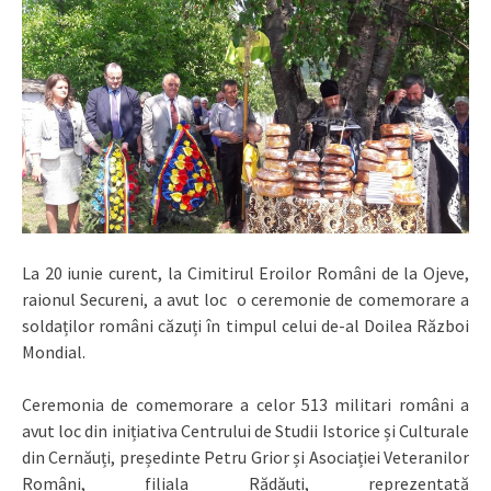
La 20 iunie curent, la Cimitirul Eroilor Români de la Ojeve,
raionul Secureni, a avut loc o ceremonie de comemorare a
soldaților români căzuți în timpul celui de-al Doilea Război
Mondial.
Ceremonia de comemorare a celor 513 militari români a
avut loc din inițiativa Centrului de Studii Istorice și Culturale
din Cernăuți, președinte Petru Grior și Asociației Veteranilor
Români, filiala Rădăuți, reprezentată