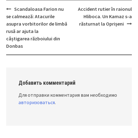
Scandaloasa Farion nu
Accident rutier în raionul
Post
se calmează: Atacurile
Hliboca. Un Kamaz s-a
navigation
asupra vorbitorilor de limbă
răsturnat la Oprișeni
rusă ar ajuta la
câștigarea războiului din
Donbas
Добавить комментарий
Для отправки комментария вам необходимо
авторизоваться
.