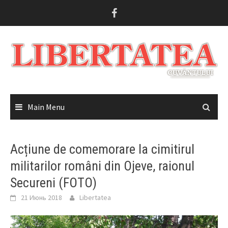
Skip
to
content
Main Menu
Acțiune de comemorare la cimitirul
militarilor români din Ojeve, raionul
Secureni (FOTO)
21 Июнь 2018
Libertatea