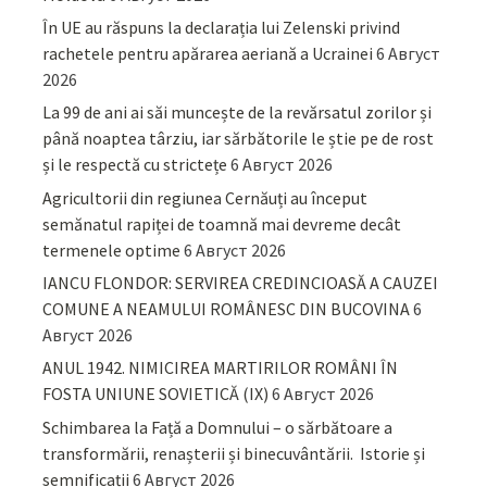
În UE au răspuns la declarația lui Zelenski privind
rachetele pentru apărarea aeriană a Ucrainei
6 Август
2026
La 99 de ani ai săi muncește de la revărsatul zorilor și
până noaptea târziu, iar sărbătorile le știe pe de rost
și le respectă cu strictețe
6 Август 2026
Agricultorii din regiunea Cernăuți au început
semănatul rapiței de toamnă mai devreme decât
termenele optime
6 Август 2026
IANCU FLONDOR: SERVIREA CREDINCIOASĂ A CAUZEI
COMUNE A NEAMULUI ROMÂNESC DIN BUCOVINA
6
Август 2026
ANUL 1942. NIMICIREA MARTIRILOR ROMÂNI ÎN
FOSTA UNIUNE SOVIETICĂ (IX)
6 Август 2026
Schimbarea la Față a Domnului – o sărbătoare a
transformării, renașterii și binecuvântării. Istorie și
semnificații
6 Август 2026