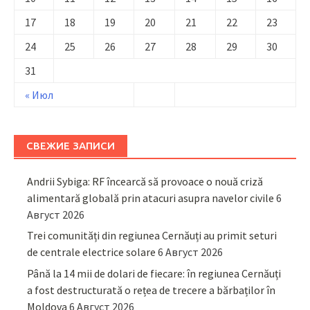
17
18
19
20
21
22
23
24
25
26
27
28
29
30
31
« Июл
СВЕЖИЕ ЗАПИСИ
Andrii Sybiga: RF încearcă să provoace o nouă criză
alimentară globală prin atacuri asupra navelor civile
6
Август 2026
Trei comunități din regiunea Cernăuți au primit seturi
de centrale electrice solare
6 Август 2026
Până la 14 mii de dolari de fiecare: în regiunea Cernăuți
a fost destructurată o rețea de trecere a bărbaților în
Moldova
6 Август 2026