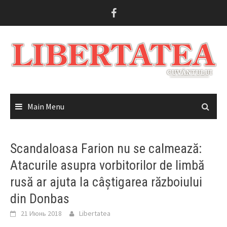
Skip
to
content
Main Menu
Scandaloasa Farion nu se calmează:
Atacurile asupra vorbitorilor de limbă
rusă ar ajuta la câștigarea războiului
din Donbas
21 Июнь 2018
Libertatea