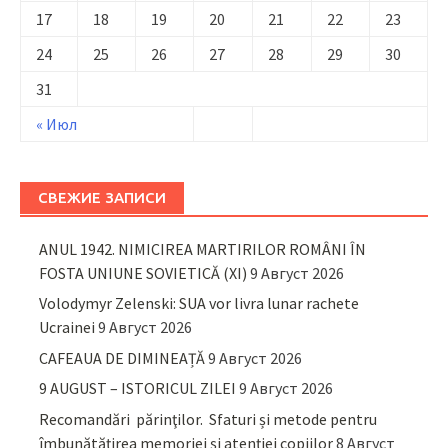
17
18
19
20
21
22
23
24
25
26
27
28
29
30
31
« Июл
СВЕЖИЕ ЗАПИСИ
ANUL 1942. NIMICIREA MARTIRILOR ROMÂNI ÎN
FOSTA UNIUNE SOVIETICĂ (XI)
9 Август 2026
Volodymyr Zelenski: SUA vor livra lunar rachete
Ucrainei
9 Август 2026
CAFEAUA DE DIMINEAȚĂ
9 Август 2026
9 AUGUST – ISTORICUL ZILEI
9 Август 2026
Recomandări părinţilor. Sfaturi și metode pentru
îmbunătățirea memoriei și atenției copiilor
8 Август