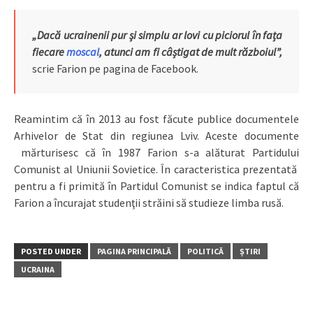
„Dacă ucrainenii pur şi simplu ar lovi cu piciorul în fața
fiecare
moscal
, atunci am fi câștigat de mult războiul”,
scrie Farion pe pagina de Facebook.
Reamintim că în 2013 au fost făcute publice documentele
Arhivelor de Stat din regiunea Lviv. Aceste documente
mărturisesc că în 1987 Farion s-a alăturat Partidului
Comunist al Uniunii Sovietice. În caracteristica prezentată
pentru a fi primită în Partidul Comunist se indica faptul că
Farion a încurajat studenţii străini să studieze limba rusă.
POSTED UNDER
PAGINA PRINCIPALĂ
POLITICĂ
ȘTIRI
UCRAINA