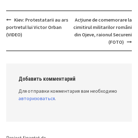
Kiev: Protestatarii au ars
Acțiune de comemorare la
Post
portretul lui Victor Orban
cimitirul militarilor români
navigation
(VIDEO)
din Ojeve, raionul Secureni
(FOTO)
Добавить комментарий
Для отправки комментария вам необходимо
авторизоваться
.
Proiect finanțat de