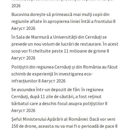
2026
Bucovina dorește să primească mai mulți copii din
regiunile aflate în apropierea liniei întâi a frontului
8
Август 2026
În Sala de Marmură a Universității din Cernăuți se
prevede un nou volum de lucrări de restaurare. În acest
scop vor fi cheltuite peste 11 milioane de grivne
8
Август 2026
Polițiștii din regiunea Cernăuți și din România au făcut
schimb de experiență în investigarea eco-
infracțiunilor
8 Август 2026
Se ascundea într-un depozit de fân: în regiunea
Cernăuți, după 11 zile de căutări, a fost reținut
bărbatul care a deschis focul asupra polițiștilor
8
Август 2026
Șeful Ministerului Apărării al României: Dacă vor veni
150 de drone, aceasta nu va mai fi o perioadă de pace
8