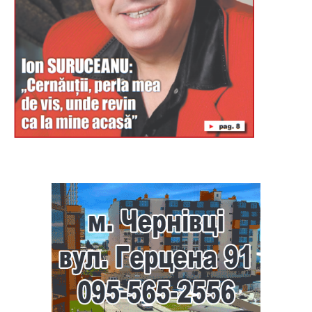
Буковина