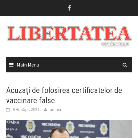
Skip
to
content
Main Menu
Acuzaţi de folosirea certificatelor de
vaccinare false
9 Ноябрь 2021
admin