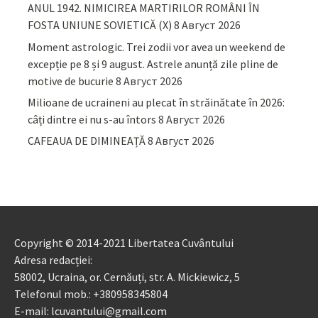
ANUL 1942. NIMICIREA MARTIRILOR ROMÂNI ÎN
FOSTA UNIUNE SOVIETICĂ (X)
8 Август 2026
Moment astrologic. Trei zodii vor avea un weekend de
excepție pe 8 și 9 august. Astrele anunță zile pline de
motive de bucurie
8 Август 2026
Milioane de ucraineni au plecat în străinătate în 2026:
câți dintre ei nu s-au întors
8 Август 2026
CAFEAUA DE DIMINEAȚĂ
8 Август 2026
Copyright © 2014-2021 Libertatea Cuvântului
Adresa redacției:
58002, Ucraina, or. Cernăuți, str. A. Mickiewicz, 5
Telefonul mob.: +380958345804
E-mail: lcuvantului@gmail.com