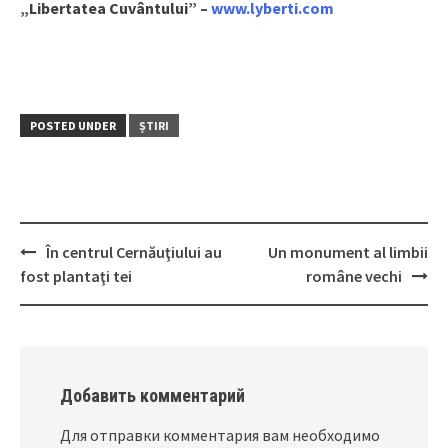
„Libertatea Cuvântului” –
www.lyberti.com
POSTED UNDER
ȘTIRI
În centrul Cernăuţiului au
Un monument al limbii
Post
fost plantaţi tei
române vechi
navigation
Добавить комментарий
Для отправки комментария вам необходимо