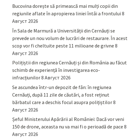
Bucovina dorește să primească mai mulți copii din
regiunile aflate în apropierea liniei întâi a frontului
8
Август 2026
În Sala de Marmură a Universității din Cernăuți se
prevede un nou volum de lucrări de restaurare. În acest
scop vor fi cheltuite peste 11 milioane de grivne
8
Август 2026
Polițiștii din regiunea Cernăuți și din România au făcut
schimb de experiență în investigarea eco-
infracțiunilor
8 Август 2026
Se ascundea într-un depozit de fân: în regiunea
Cernăuți, după 11 zile de căutări, a fost reținut
bărbatul care a deschis focul asupra polițiștilor
8
Август 2026
Șeful Ministerului Apărării al României: Dacă vor veni
150 de drone, aceasta nu va mai fi o perioadă de pace
8
Август 2026