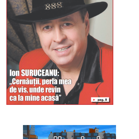
Буковина