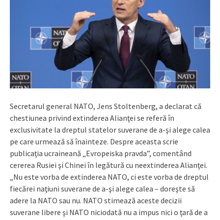
Secretarul general NATO, Jens Stoltenberg, a declarat că
chestiunea privind extinderea Alianţei se referă în
exclusivitate la dreptul statelor suverane de a-şi alege calea
pe care urmează să înainteze. Despre aceasta scrie
publicaţia ucraineană „Evropeiska pravda”, comentând
cererea Rusiei şi Chinei în legătură cu neextinderea Alianţei.
„Nu este vorba de extinderea NATO, ci este vorba de dreptul
fiecărei naţiuni suverane de a-şi alege calea – doreşte să
adere la NATO sau nu. NATO stimează aceste decizii
suverane libere şi NATO niciodată nu a impus nici o ţară de a