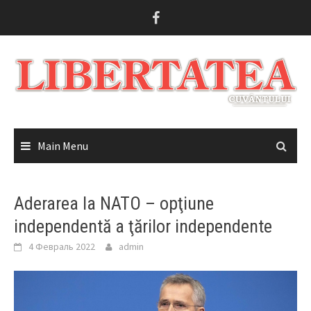
Skip
to
content
Main Menu
Aderarea la NATO – opţiune
independentă a ţărilor independente
4 Февраль 2022
admin