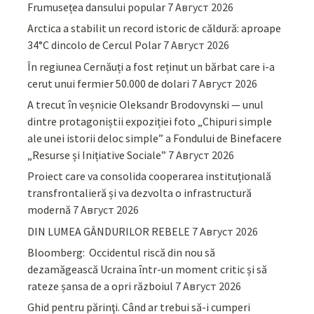
Frumusețea dansului popular
7 Август 2026
Arctica a stabilit un record istoric de căldură: aproape
34°C dincolo de Cercul Polar
7 Август 2026
În regiunea Cernăuți a fost reținut un bărbat care i-a
cerut unui fermier 50.000 de dolari
7 Август 2026
A trecut în veșnicie Oleksandr Brodovynski — unul
dintre protagoniștii expoziției foto „Chipuri simple
ale unei istorii deloc simple” a Fondului de Binefacere
„Resurse și Inițiative Sociale”
7 Август 2026
Proiect care va consolida cooperarea instituțională
transfrontalieră și va dezvolta o infrastructură
modernă
7 Август 2026
DIN LUMEA GÂNDURILOR REBELE
7 Август 2026
Bloomberg: Occidentul riscă din nou să
dezamăgească Ucraina într-un moment critic și să
rateze șansa de a opri războiul
7 Август 2026
Ghid pentru părinţi. Când ar trebui să-i cumperi