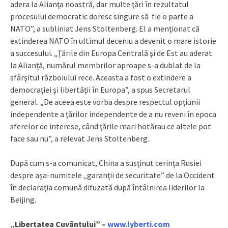
adera la Alianţa noastră, dar multe ţări în rezultatul
procesului democratic doresc singure să fie o parte a
NATO”, a subliniat Jens Stoltenberg. El a menţionat că
extinderea NATO în ultimul deceniu a devenit o mare istorie
a succesului. „Ţările din Europa Centrală şi de Est au aderat
la Alianţă, numărul membrilor aproape s-a dublat de la
sfârşitul războiului rece. Aceasta a fost o extindere a
democraţiei şi libertăţii în Europa”, a spus Secretarul
general. „De aceea este vorba despre respectul opţiunii
independente a ţărilor independente de a nu reveni în epoca
sferelor de interese, când ţările mari hotărau ce altele pot
face sau nu”, a relevat Jens Stoltenberg.
După cum s-a comunicat, China a susţinut cerinţa Rusiei
despre aşa-numitele „garanţii de securitate” de la Occident
în declaraţia comună difuzată după întâlnirea liderilor la
Beijing.
„Libertatea Cuvântului” –
www.lyberti.com