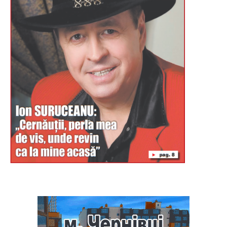
Буковина