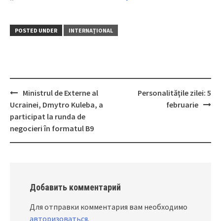
POSTED UNDER
INTERNAŢIONAL
Ministrul de Externe al
Personalităţile zilei: 5
Post
Ucrainei, Dmytro Kuleba, a
februarie
navigation
participat la runda de
negocieri în formatul B9
Добавить комментарий
Для отправки комментария вам необходимо
авторизоваться
.