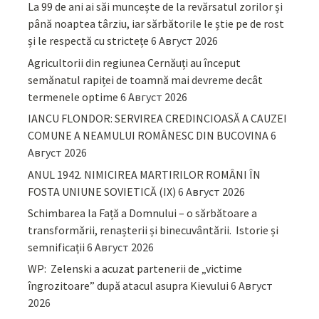
La 99 de ani ai săi muncește de la revărsatul zorilor și
până noaptea târziu, iar sărbătorile le știe pe de rost
și le respectă cu strictețe
6 Август 2026
Agricultorii din regiunea Cernăuți au început
semănatul rapiței de toamnă mai devreme decât
termenele optime
6 Август 2026
IANCU FLONDOR: SERVIREA CREDINCIOASĂ A CAUZEI
COMUNE A NEAMULUI ROMÂNESC DIN BUCOVINA
6
Август 2026
ANUL 1942. NIMICIREA MARTIRILOR ROMÂNI ÎN
FOSTA UNIUNE SOVIETICĂ (IX)
6 Август 2026
Schimbarea la Față a Domnului – o sărbătoare a
transformării, renașterii și binecuvântării. Istorie și
semnificații
6 Август 2026
WP: Zelenski a acuzat partenerii de „victime
îngrozitoare” după atacul asupra Kievului
6 Август
2026