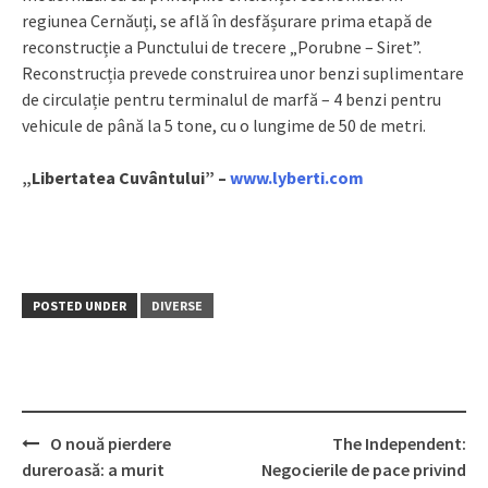
regiunea Cernăuți, se află în desfășurare prima etapă de
reconstrucție a Punctului de trecere „Porubne – Siret”.
Reconstrucția prevede construirea unor benzi suplimentare
de circulație pentru terminalul de marfă – 4 benzi pentru
vehicule de până la 5 tone, cu o lungime de 50 de metri.
„Libertatea Cuvântului” –
www.lyberti.com
POSTED UNDER
DIVERSE
O nouă pierdere
The Independent:
Post
dureroasă: a murit
Negocierile de pace privind