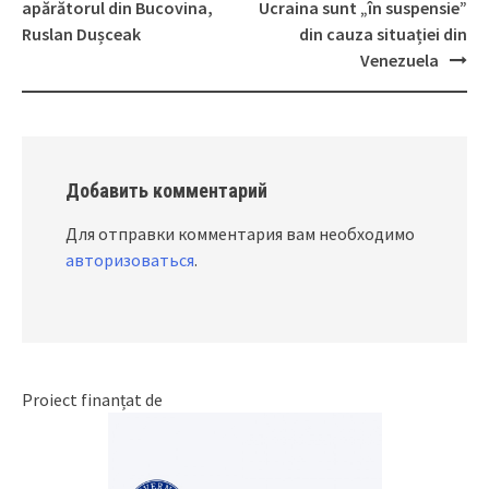
navigation
apărătorul din Bucovina,
Ucraina sunt „în suspensie”
Ruslan Dușceak
din cauza situației din
Venezuela
Добавить комментарий
Для отправки комментария вам необходимо
авторизоваться
.
Proiect finanțat de