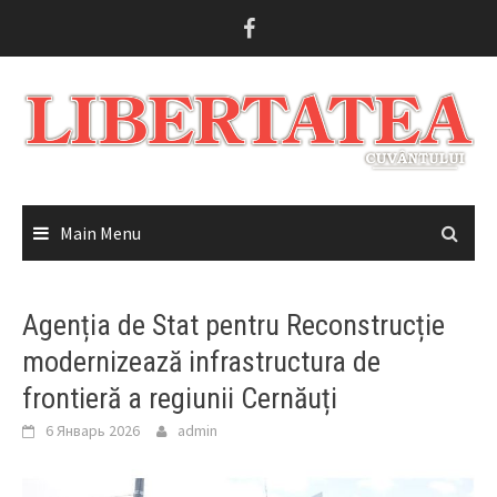
Skip
to
content
Main Menu
Agenția de Stat pentru Reconstrucție
modernizează infrastructura de
frontieră a regiunii Cernăuți
6 Январь 2026
admin