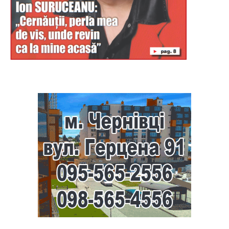
Буковина