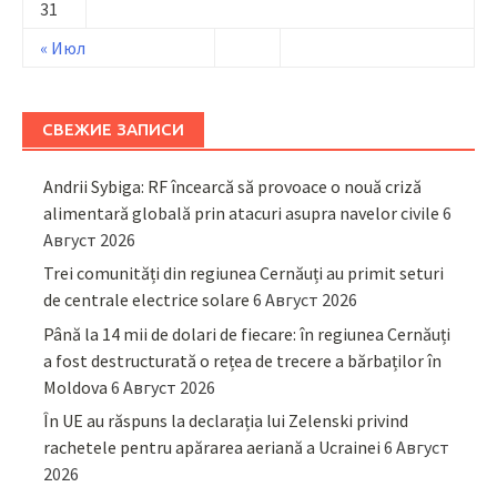
31
« Июл
СВЕЖИЕ ЗАПИСИ
Andrii Sybiga: RF încearcă să provoace o nouă criză
alimentară globală prin atacuri asupra navelor civile
6
Август 2026
Trei comunități din regiunea Cernăuți au primit seturi
de centrale electrice solare
6 Август 2026
Până la 14 mii de dolari de fiecare: în regiunea Cernăuți
a fost destructurată o rețea de trecere a bărbaților în
Moldova
6 Август 2026
În UE au răspuns la declarația lui Zelenski privind
rachetele pentru apărarea aeriană a Ucrainei
6 Август
2026