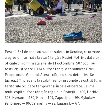
Peste 1.641 de copii au avut de suferit în Ucraina, ca urmare
a agresiunii armate la scară largă a Rusiei. Potrivit datelor
oficiale din dimineața zilei de 11 octombrie, 507 copii au
fost uciși și peste 1.134 au fost răniți, a comunicat Oficiul
Procurorului General. Aceste cifre nu sunt definitive. Se
lucrează în prezent la stabilirea lor în zonele de ostilități, în
teritoriile ocupate temporar și în cele eliberate. Cei mai
mulți copii au fost răniți în regiunile Donețk — 490, Harkiv —
303, Herson — 130, Kiev — 129, Zaporijjia — 99, Mykolaiv —
97, Dnipro — 96, Cernighiv — 72, Lugansk — 67.