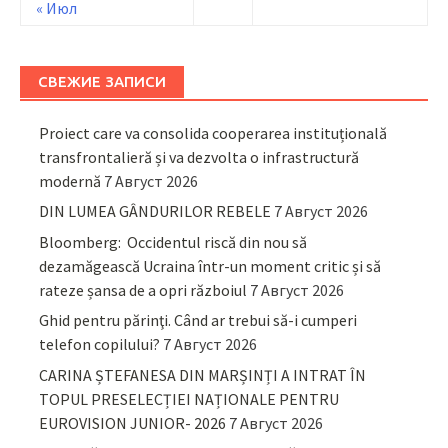
« Июл
СВЕЖИЕ ЗАПИСИ
Proiect care va consolida cooperarea instituțională
transfrontalieră și va dezvolta o infrastructură
modernă
7 Август 2026
DIN LUMEA GÂNDURILOR REBELE
7 Август 2026
Bloomberg: Occidentul riscă din nou să
dezamăgească Ucraina într-un moment critic și să
rateze șansa de a opri războiul
7 Август 2026
Ghid pentru părinţi. Când ar trebui să-i cumperi
telefon copilului?
7 Август 2026
CARINA ȘTEFANESA DIN MARȘINȚI A INTRAT ÎN
TOPUL PRESELECȚIEI NAȚIONALE PENTRU
EUROVISION JUNIOR- 2026
7 Август 2026