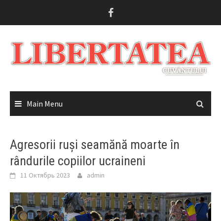
Skip
to
content
Main Menu
Agresorii ruși seamănă moarte în
rândurile copiilor ucraineni
11 Октябрь 2023
admin