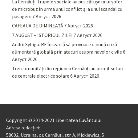
La Cernăuți, trupele speciale au pus cătușe unui șofer
de microbuz în urma unui conflict și a unui scandal cu
pasagerii
7 Август 2026
CAFEAUA DE DIMINEAȚĂ
7 Август 2026
7 AUGUST – ISTORICUL ZILEI
7 Август 2026
Andrii Sybiga: RF încearcă să provoace o nouă criză
alimentară globală prin atacuri asupra navelor civile
6
Август 2026
Trei comunități din regiunea Cernăuți au primit seturi
de centrale electrice solare
6 Август 2026
Copyright © 2014-2021 Libertatea Cuvântului
Adresa redacției:
58002, Ucraina, or. Cernăuți, str. A. Mickiewicz, 5