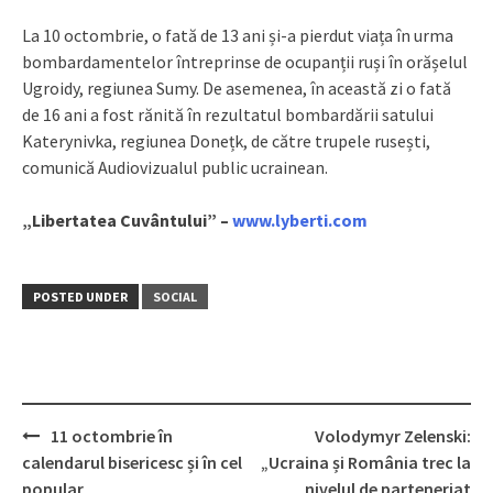
La 10 octombrie, o fată de 13 ani și-a pierdut viața în urma
bombardamentelor întreprinse de ocupanții ruși în orășelul
Ugroidy, regiunea Sumy. De asemenea, în această zi o fată
de 16 ani a fost rănită în rezultatul bombardării satului
Katerynivka, regiunea Donețk, de către trupele rusești,
comunică Audiovizualul public ucrainean.
„Libertatea Cuvântului” –
www.lyberti.com
POSTED UNDER
SOCIAL
11 octombrie în
Volodymyr Zelenski:
Post
calendarul bisericesc și în cel
„Ucraina și România trec la
navigation
popular
nivelul de parteneriat