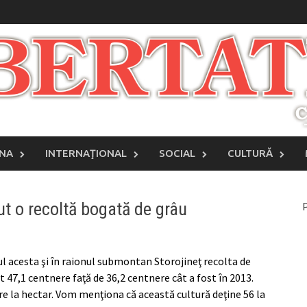
INA
INTERNAŢIONAL
SOCIAL
CULTURĂ
nut o recoltă bogată de grâu
P
l acesta şi în raionul submontan Storojineţ recolta de
t 47,1 centnere faţă de 36,2 centnere cât a fost în 2013.
re la hectar. Vom menţiona că această cultură deţine 56 la