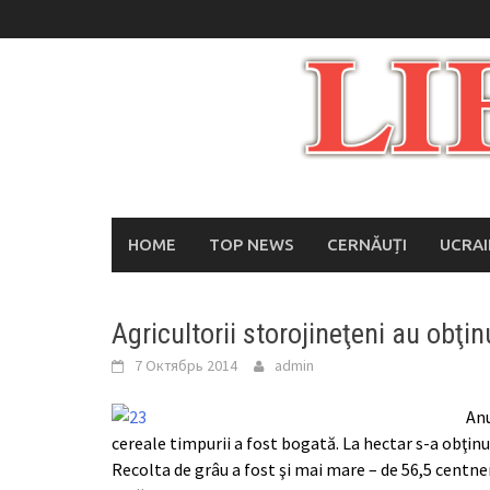
Skip
to
content
HOME
TOP NEWS
CERNĂUȚI
UCRA
Agricultorii storojineţeni au obţi
7 Октябрь 2014
admin
Anu
cereale timpurii a fost bogată. La hectar s-a obţinu
Recolta de grâu a fost şi mai mare – de 56,5 centne