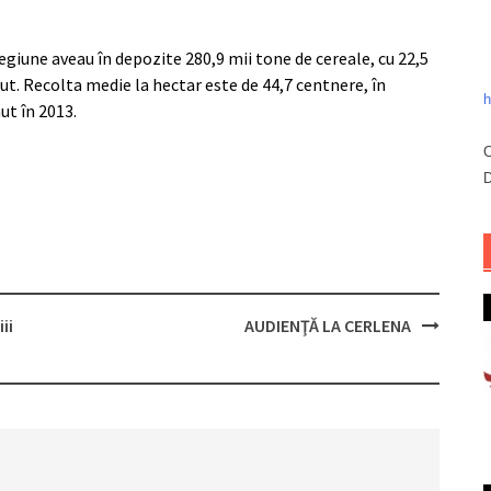
egiune aveau în depozite 280,9 mii tone de cereale, cu 22,5
ut. Recolta medie la hectar este de 44,7 centnere, în
h
ut în 2013.
C
D
ii
AUDIENŢĂ LA CERLENA