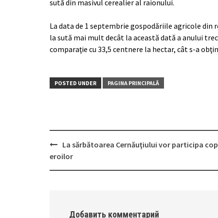
sută din masivul cerealier al raionului.
La data de 1 septembrie gospodăriile agricole din r
la sută mai mult decât la această dată a anului trec
comparaţie cu 33,5 centnere la hectar, cât s-a obţin
POSTED UNDER
PAGINA PRINCIPALĂ
La sărbătoarea Cernăuţiului vor participa copi
Post
eroilor
navigation
Добавить комментарий