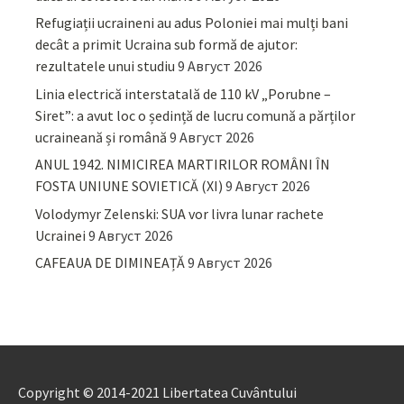
Refugiații ucraineni au adus Poloniei mai mulți bani
decât a primit Ucraina sub formă de ajutor:
rezultatele unui studiu
9 Август 2026
Linia electrică interstatală de 110 kV „Porubne –
Siret”: a avut loc o ședință de lucru comună a părților
ucraineană și română
9 Август 2026
ANUL 1942. NIMICIREA MARTIRILOR ROMÂNI ÎN
FOSTA UNIUNE SOVIETICĂ (XI)
9 Август 2026
Volodymyr Zelenski: SUA vor livra lunar rachete
Ucrainei
9 Август 2026
CAFEAUA DE DIMINEAȚĂ
9 Август 2026
Copyright © 2014-2021 Libertatea Cuvântului