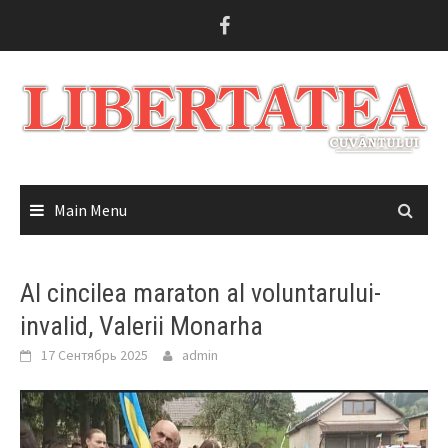
Skip
to
content
Main Menu
Al cincilea maraton al voluntarului-
invalid, Valerii Monarha
17 Сентябрь 2025
admin