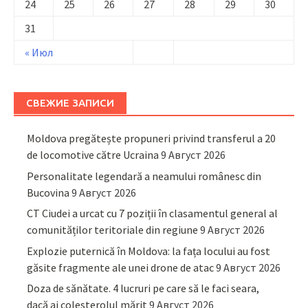
24
25
26
27
28
29
30
31
« Июл
СВЕЖИЕ ЗАПИСИ
Moldova pregătește propuneri privind transferul a 20
de locomotive către Ucraina
9 Август 2026
Personalitate legendară a neamului românesc din
Bucovina
9 Август 2026
CT Ciudei a urcat cu 7 poziții în clasamentul general al
comunităților teritoriale din regiune
9 Август 2026
Explozie puternică în Moldova: la fața locului au fost
găsite fragmente ale unei drone de atac
9 Август 2026
Doza de sănătate. 4 lucruri pe care să le faci seara,
dacă ai colesterolul mărit
9 Август 2026