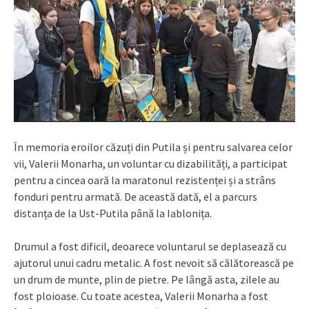
În memoria eroilor căzuți din Putila și pentru salvarea celor
vii, Valerii Monarha, un voluntar cu dizabilități, a participat
pentru a cincea oară la maratonul rezistenței și a strâns
fonduri pentru armată. De această dată, el a parcurs
distanța de la Ust-Putila până la Iablonița.
Drumul a fost dificil, deoarece voluntarul se deplasează cu
ajutorul unui cadru metalic. A fost nevoit să călătorească pe
un drum de munte, plin de pietre. Pe lângă asta, zilele au
fost ploioase. Cu toate acestea, Valerii Monarha a fost