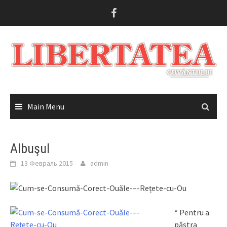
Skip
to
content
Main Menu
Albuşul
13 Февраль 2015
admin
* Pentru a
păstra