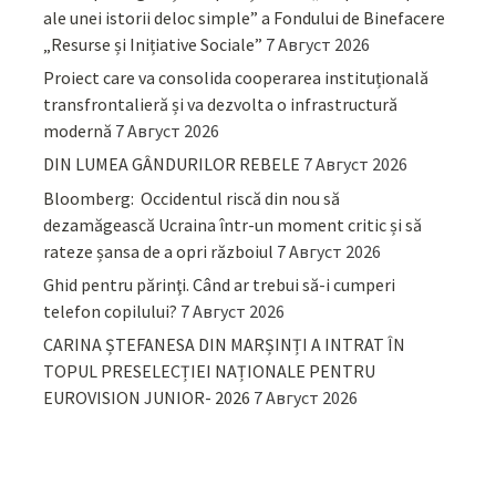
ale unei istorii deloc simple” a Fondului de Binefacere
„Resurse și Inițiative Sociale”
7 Август 2026
Proiect care va consolida cooperarea instituțională
transfrontalieră și va dezvolta o infrastructură
modernă
7 Август 2026
DIN LUMEA GÂNDURILOR REBELE
7 Август 2026
Bloomberg: Occidentul riscă din nou să
dezamăgească Ucraina într-un moment critic și să
rateze șansa de a opri războiul
7 Август 2026
Ghid pentru părinţi. Când ar trebui să-i cumperi
telefon copilului?
7 Август 2026
CARINA ȘTEFANESA DIN MARȘINȚI A INTRAT ÎN
TOPUL PRESELECȚIEI NAȚIONALE PENTRU
EUROVISION JUNIOR- 2026
7 Август 2026