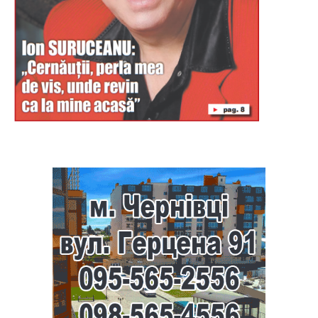
Буковина