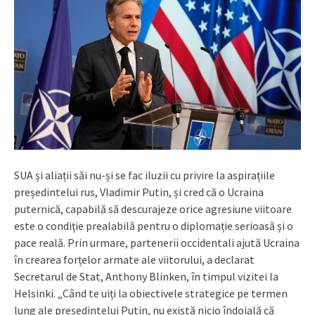
SUA și aliații săi nu-și se fac iluzii cu privire la aspirațiile
președintelui rus, Vladimir Putin, și cred că o Ucraina
puternică, capabilă să descurajeze orice agresiune viitoare
este o condiție prealabilă pentru o diplomație serioasă și o
pace reală. Prin urmare, partenerii occidentali ajută Ucraina
în crearea forțelor armate ale viitorului, a declarat
Secretarul de Stat, Anthony Blinken, în timpul vizitei la
Helsinki. „Când te uiți la obiectivele strategice pe termen
lung ale președintelui Putin, nu există nicio îndoială că