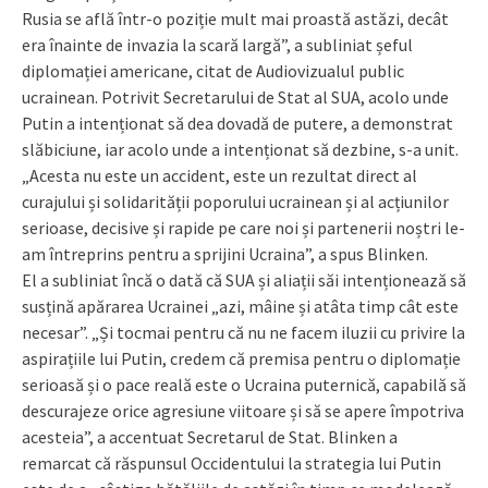
Rusia se află într-o poziție mult mai proastă astăzi, decât
era înainte de invazia la scară largă”, a subliniat șeful
diplomației americane, citat de Audiovizualul public
ucrainean. Potrivit Secretarului de Stat al SUA, acolo unde
Putin a intenționat să dea dovadă de putere, a demonstrat
slăbiciune, iar acolo unde a intenționat să dezbine, s-a unit.
„Acesta nu este un accident, este un rezultat direct al
curajului și solidarității poporului ucrainean și al acțiunilor
serioase, decisive și rapide pe care noi și partenerii noștri le-
am întreprins pentru a sprijini Ucraina”, a spus Blinken.
El a subliniat încă o dată că SUA și aliații săi intenționează să
susțină apărarea Ucrainei „azi, mâine și atâta timp cât este
necesar”. „Și tocmai pentru că nu ne facem iluzii cu privire la
aspirațiile lui Putin, credem că premisa pentru o diplomație
serioasă și o pace reală este o Ucraina puternică, capabilă să
descurajeze orice agresiune viitoare și să se apere împotriva
acesteia”, a accentuat Secretarul de Stat. Blinken a
remarcat că răspunsul Occidentului la strategia lui Putin