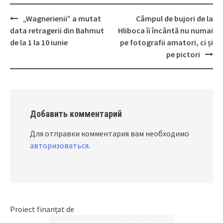
„Wagnerienii” a mutat
Câmpul de bujori de la
Post
data retragerii din Bahmut
Hliboca îi încântă nu numai
navigation
de la 1 la 10 iunie
pe fotografii amatori, ci și
pe pictori
Добавить комментарий
Для отправки комментария вам необходимо
авторизоваться
.
Proiect finanțat de