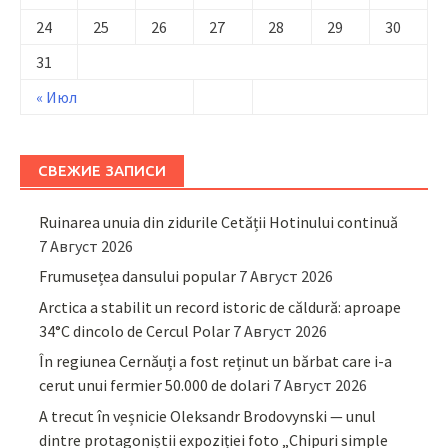
24
25
26
27
28
29
30
31
« Июл
СВЕЖИЕ ЗАПИСИ
Ruinarea unuia din zidurile Cetății Hotinului continuă
7 Август 2026
Frumusețea dansului popular
7 Август 2026
Arctica a stabilit un record istoric de căldură: aproape
34°C dincolo de Cercul Polar
7 Август 2026
În regiunea Cernăuți a fost reținut un bărbat care i-a
cerut unui fermier 50.000 de dolari
7 Август 2026
A trecut în veșnicie Oleksandr Brodovynski — unul
dintre protagoniștii expoziției foto „Chipuri simple