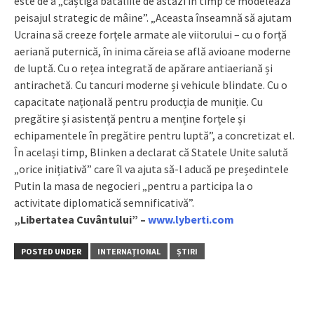
este de a „câștiga bătăliile de astăzi în timp ce modelează
peisajul strategic de mâine”. „Aceasta înseamnă să ajutam
Ucraina să creeze forțele armate ale viitorului – cu o forță
aeriană puternică, în inima căreia se află avioane moderne
de luptă. Cu o rețea integrată de apărare antiaeriană și
antirachetă. Cu tancuri moderne și vehicule blindate. Cu o
capacitate națională pentru producția de muniție. Cu
pregătire și asistență pentru a menține forțele și
echipamentele în pregătire pentru luptă”, a concretizat el.
În același timp, Blinken a declarat că Statele Unite salută
„orice inițiativă” care îl va ajuta să-l aducă pe președintele
Putin la masa de negocieri „pentru a participa la o
activitate diplomatică semnificativă”.
„Libertatea Cuvântului” –
www.lyberti.com
POSTED UNDER
INTERNAŢIONAL
ȘTIRI