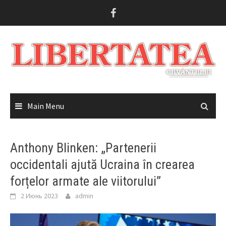
Skip
to
content
Main Menu
Anthony Blinken: „Partenerii
occidentali ajută Ucraina în crearea
forțelor armate ale viitorului”
2 Июнь 2023
admin