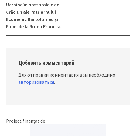
Post
Ucraina în pastoralele de
navigation
Crăciun ale Patriarhului
Ecumenic Bartolomeu și
Papei de la Roma Francisc
Добавить комментарий
Для отправки комментария вам необходимо
авторизоваться
.
Proiect finanțat de