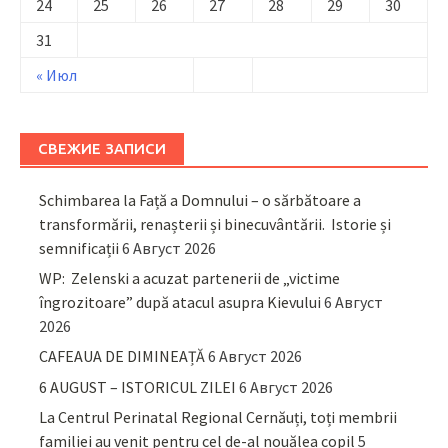
24
25
26
27
28
29
30
31
« Июл
СВЕЖИЕ ЗАПИСИ
Schimbarea la Față a Domnului – o sărbătoare a
transformării, renașterii și binecuvântării. Istorie și
semnificații
6 Август 2026
WP: Zelenski a acuzat partenerii de „victime
îngrozitoare” după atacul asupra Kievului
6 Август
2026
CAFEAUA DE DIMINEAȚĂ
6 Август 2026
6 AUGUST – ISTORICUL ZILEI
6 Август 2026
La Centrul Perinatal Regional Cernăuți, toți membrii
familiei au venit pentru cel de-al nouălea copil
5