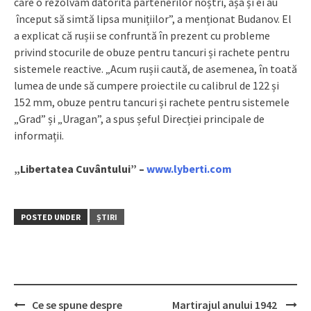
care o rezolvăm datorită partenerilor noștri, așa și ei au
început să simtă lipsa munițiilor”, a menționat Budanov. El
a explicat că rușii se confruntă în prezent cu probleme
privind stocurile de obuze pentru tancuri și rachete pentru
sistemele reactive. „Acum rușii caută, de asemenea, în toată
lumea de unde să cumpere proiectile cu calibrul de 122 și
152 mm, obuze pentru tancuri și rachete pentru sistemele
„Grad” și „Uragan”, a spus șeful Direcției principale de
informații.
„Libertatea Cuvântului” –
www.lyberti.com
POSTED UNDER
ȘTIRI
Ce se spune despre
Martirajul anului 1942