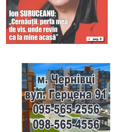
Буковина