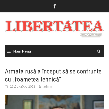
Skip
to
content
Main Menu
Armata rusă a început să se confrunte
cu „foametea tehnică”
26 Декабрь 2022
admin