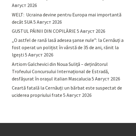
Август 2026
WELT: Ucraina devine pentru Europa mai importantă
decât SUA
5 Август 2026
GUSTUL PÂINII DIN COPILĂRIE
5 Август 2026
„O astfel de rană lasă adesea șanse nule”: la Cernăuți a
fost operat un polițist în vârstă de 35 de ani, rănit la
Igești
5 Август 2026
Artiom Galchevici din Noua Suliță – deținătorul
Trofeului Concursului Internațional de Estradă,
desfășurat în orașul italian Mascalucia
5 Август 2026
Ceartă fatală la Cernăuți: un bărbat este suspectat de
uciderea propriului frate
5 Август 2026