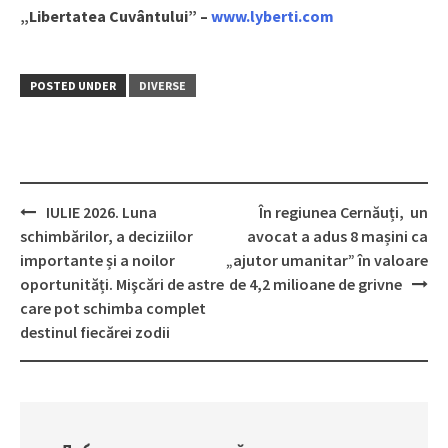
„Libertatea Cuvântului” –
www.lyberti.com
POSTED UNDER
DIVERSE
IULIE 2026. Luna
În regiunea Cernăuți, un
Post
schimbărilor, a deciziilor
avocat a adus 8 mașini ca
navigation
importante și a noilor
„ajutor umanitar” în valoare
oportunități. Mişcări de astre
de 4,2 milioane de grivne
care pot schimba complet
destinul fiecărei zodii