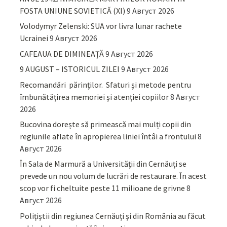
FOSTA UNIUNE SOVIETICĂ (XI)
9 Август 2026
Volodymyr Zelenski: SUA vor livra lunar rachete
Ucrainei
9 Август 2026
CAFEAUA DE DIMINEAȚĂ
9 Август 2026
9 AUGUST – ISTORICUL ZILEI
9 Август 2026
Recomandări părinţilor. Sfaturi și metode pentru
îmbunătățirea memoriei și atenției copiilor
8 Август
2026
Bucovina dorește să primească mai mulți copii din
regiunile aflate în apropierea liniei întâi a frontului
8
Август 2026
În Sala de Marmură a Universității din Cernăuți se
prevede un nou volum de lucrări de restaurare. În acest
scop vor fi cheltuite peste 11 milioane de grivne
8
Август 2026
Polițiștii din regiunea Cernăuți și din România au făcut