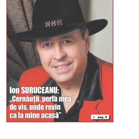
Буковина