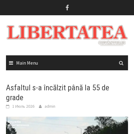
Skip
to
content
Main Menu
Asfaltul s-a încălzit până la 55 de
grade
1 Июль 2026
admin