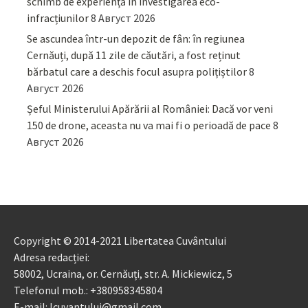
schimb de experiență în investigarea eco-
infracțiunilor
8 Август 2026
Se ascundea într-un depozit de fân: în regiunea
Cernăuți, după 11 zile de căutări, a fost reținut
bărbatul care a deschis focul asupra polițiștilor
8
Август 2026
Șeful Ministerului Apărării al României: Dacă vor veni
150 de drone, aceasta nu va mai fi o perioadă de pace
8
Август 2026
Copyright © 2014-2021 Libertatea Cuvântului
Adresa redacției:
58002, Ucraina, or. Cernăuți, str. A. Mickiewicz, 5
Telefonul mob.: +380958345804
E-mail: lcuvantului@gmail.com