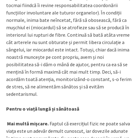
tocmai fiindcă îi revine responsabilitatea coordonării
funcțiilor involuntare ale tuturor organelor). În condiții
normale, inima bate neîncetat, fără să obosească, fără ca
mușchiul ei (miocardul) să se atrofieze sau să se producă în
interiorul lui rupturi de fibre. Continuă să bată atâta vreme
cât arterele nu sunt obturate și permit libera circulație a
sângelui, iar miocardul este intact. Totuși, chiar dacă inima
noastră muncește pe cont propriu, avem și noi
posibilitatea să-i dăm o mână de ajutor, pentru ca ea să se
mențină în formă maximă cât mai mult timp. Deci, să-i
acordăm toată atenția, monitorizând-o constant, s-o ferim
de stres, să ne alimentăm sănătos și să evităm
sedentarismul.
Pentru o viață lungă și sănătoasă
Mai multă mișcare.
Faptul că exercițiul fizic ne poate salva
viața este un adevăr demult cunoscut, iar dovezile adunate