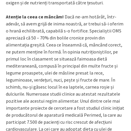
oxigen și de nutrienți transportată către țesuturi.
Atenție la ceea ce mâncăm!
Dacă ne-am hotărât, într-
adevăr, să avem grijă de inima noastră, ar trebui să-i oferim
o hrană echilibrată, capabilă s-o fortifice. Specialiștii OMS
apreciază că 50 – 70% din bolile cronice provin din
alimentația greșită. Ceea ce înseamnă că, mâncând corect,
ne putem menține în formă. În opinia nutriționiștilor, pe
primul loc în clasament se situează faimoasa dietă
mediteraneană, compusă în principal din multe fructe și
legume proaspete, ulei de măsline presat la rece,
leguminoase, verdețuri, nuci, pește și fructe de mare. În
schimb, nu-și găsesc locul în ea laptele, carnea roșie și
dulciurile. Numeroase studii clinice au atestat rezultatele
pozitive ale acestui regim alimentar. Unul dintre cele mai
importante proiecte de cercetare a fost studiul clinic inițiat
de producătorul de aparatură medicală Perimed, la care au
participat 7.500 de pacienți cu risc crescut de afecțiuni
cardiovasculare. La cei care au adoptat dieta cu ulei de