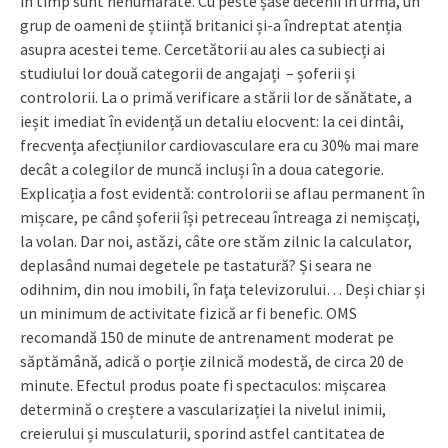
în timp sunt nenumărate. Cu peste șase decenii în urmă, un
grup de oameni de știință britanici și-a îndreptat atenția
asupra acestei teme. Cercetătorii au ales ca subiecți ai
studiului lor două categorii de angajați – șoferii și
controlorii. La o primă verificare a stării lor de sănătate, a
ieșit imediat în evidență un detaliu elocvent: la cei dintâi,
frecvența afecțiunilor cardiovasculare era cu 30% mai mare
decât a colegilor de muncă incluși în a doua categorie.
Explicația a fost evidentă: controlorii se aflau permanent în
mișcare, pe când șoferii își petreceau întreaga zi nemișcați,
la volan. Dar noi, astăzi, câte ore stăm zilnic la calculator,
deplasând numai degetele pe tastatură? Și seara ne
odihnim, din nou imobili, în faţa televizorului… Deși chiar și
un minimum de activitate fizică ar fi benefic. OMS
recomandă 150 de minute de antrenament moderat pe
săptămână, adică o porție zilnică modestă, de circa 20 de
minute. Efectul produs poate fi spectaculos: mișcarea
determină o creștere a vascularizației la nivelul inimii,
creierului și musculaturii, sporind astfel cantitatea de