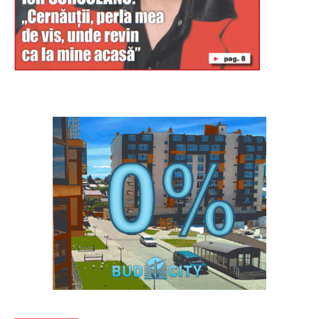
Буковина