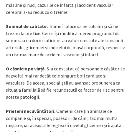
măsline și nuci, cazurile de infarct și accident vascular
cerebral s-au redus cu o treime.
Somnul de calitate.
Inimii îi place să ne culcăm și să ne
trezim la ore fixe. Cei ce își modifică mereu programul de
somn sau nu dorm suficient au valori crescute ale tensiunii
arteriale, glicemiei și indicelui de masă corporală, respectiv
un risc mai mare de accident vascular și infarct.
O căsnicie pe viață.
S-a constatat că persoanele căsătorite
dezvoltă mai rar decât cele singure boli cardiace și
vasculare. De aceea, specialiștii au avansat propunerea ca
situația familială să fie recunoscută ca factor de risc pentru
aceste patologii.
Prieteni necuvântători.
Oamenii care țin animale de
companie și, în special, posesorii de câini, fac mai multă
mișcare, iar aceasta le reglează nivelul glicemiei și îi ajută