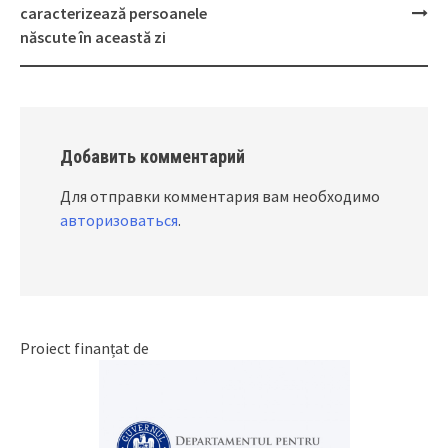
navigation
caracterizează persoanele
născute în această zi
Добавить комментарий
Для отправки комментария вам необходимо
авторизоваться
.
Proiect finanțat de