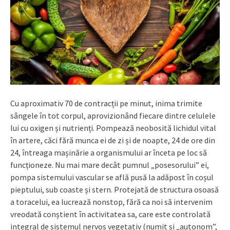
Cu aproximativ 70 de contracții pe minut, inima trimite
sângele în tot corpul, aprovizionând fiecare dintre celulele
lui cu oxigen și nutrienți. Pompează neobosită lichidul vital
în artere, căci fără munca ei de zi și de noapte, 24 de ore din
24, întreaga mașinărie a organismului ar înceta pe loc să
funcționeze. Nu mai mare decât pumnul „posesorului” ei,
pompa sistemului vascular se află pusă la adăpost în coșul
pieptului, sub coaste și stern. Protejată de structura osoasă
a toracelui, ea lucrează nonstop, fără ca noi să intervenim
vreodată conștient în activitatea sa, care este controlată
integral de sistemul nervos vegetativ (numit și „autonom”,