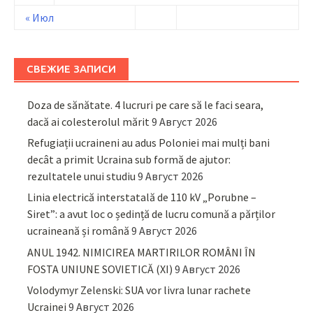
« Июл
СВЕЖИЕ ЗАПИСИ
Doza de sănătate. 4 lucruri pe care să le faci seara,
dacă ai colesterolul mărit
9 Август 2026
Refugiații ucraineni au adus Poloniei mai mulți bani
decât a primit Ucraina sub formă de ajutor:
rezultatele unui studiu
9 Август 2026
Linia electrică interstatală de 110 kV „Porubne –
Siret”: a avut loc o ședință de lucru comună a părților
ucraineană și română
9 Август 2026
ANUL 1942. NIMICIREA MARTIRILOR ROMÂNI ÎN
FOSTA UNIUNE SOVIETICĂ (XI)
9 Август 2026
Volodymyr Zelenski: SUA vor livra lunar rachete
Ucrainei
9 Август 2026