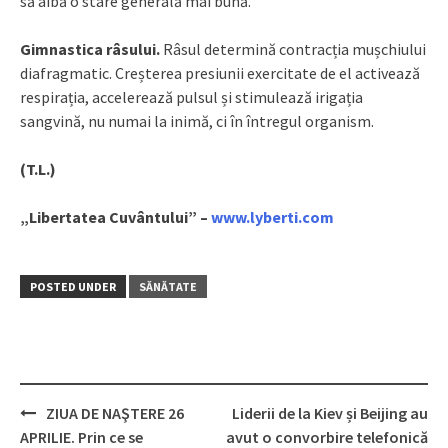
să aibă o stare generală mai bună.
Gimnastica râsului.
Râsul determină contracția mușchiului
diafragmatic. Creșterea presiunii exercitate de el activează
respirația, accelerează pulsul și stimulează irigația
sangvină, nu numai la inimă, ci în întregul organism.
(T.L.)
„Libertatea Cuvântului” –
www.lyberti.com
POSTED UNDER
SĂNĂTATE
ZIUA DE NAŞTERE 26
Liderii de la Kiev și Beijing au
Post
APRILIE. Prin ce se
avut o convorbire telefonică