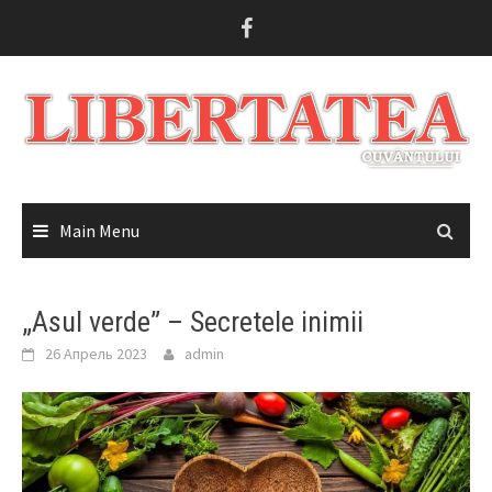
Skip
to
content
Main Menu
„Asul verde” – Secretele inimii
26 Апрель 2023
admin