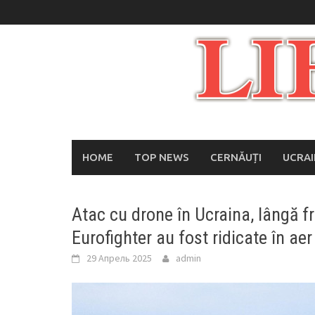
Skip
to
content
HOME
TOP NEWS
CERNĂUȚI
UCRA
Atac cu drone în Ucraina, lângă f
Eurofighter au fost ridicate în aer
29 Апрель 2025
admin