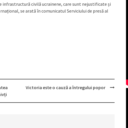
infrastructură civilă ucrainene, care sunt nejustificate și
rnațional, se arată în comunicatul Serviciului de presă al
atea
Victoria este o cauză a întregului popor
ivți