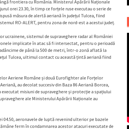
 lângă frontiera cu România. Ministerul Apărării Naționale
jurul orei 23.30, în timp ce forțele ruse executau o serie de
spusă măsura de alertă aeriană în județul Tulcea, fiind
sistemul RO-ALERT, pentru zona de nord-est a acestui județ.
elor ucrainene, sistemul de supraveghere radar al României
dronele implicate în atac să fi intersectat, pentru o perioadă
 adâncime de până la 500 de metri, într-o zonă aflată la
ețul Tulcea, ultimul contact cu această țintă aeriană fiind
elor Aeriene Române și două Eurofighter ale Forțelor
ie Aeriană, au decolat succesiv din Baza 86 Aeriană Borcea,
 executat misiuni de supraveghere și protecție a spațiului
upraveghere ale Ministerului Apărării Naționale au
orei 04.50, aeronavele de luptă revenind ulterior pe bazele
e rămâne ferm în condamnarea acestor atacuri executate de