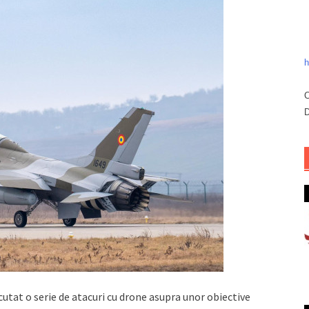
h
C
D
ecutat o serie de atacuri cu drone asupra unor obiective