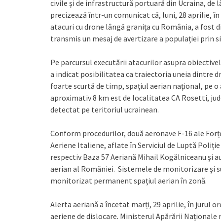
civile și de infrastructură portuară din Ucraina, de
precizează într-un comunicat că, luni, 28 aprilie, în 
atacuri cu drone lângă granița cu România, a fost di
transmis un mesaj de avertizare a populației prin 
Pe parcursul executării atacurilor asupra obiectiv
a indicat posibilitatea ca traiectoria uneia dintre 
foarte scurtă de timp, spațiul aerian național, pe o
aproximativ 8 km est de localitatea CA Rosetti, jud
detectat pe teritoriul ucrainean.
Conform procedurilor, două aeronave F-16 ale Forț
Aeriene Italiene, aflate în Serviciul de Luptă Poliț
respectiv Baza 57 Aeriană Mihail Kogălniceanu și au
aerian al României. Sistemele de monitorizare și s
monitorizat permanent spațiul aerian în zonă.
Alerta aeriană a încetat marți, 29 aprilie, în jurul 
aeriene de dislocare. Ministerul Apărării Național