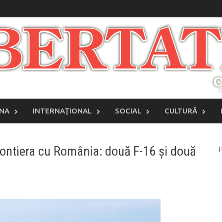
INA
INTERNAŢIONAL
SOCIAL
CULTURĂ
rontiera cu România: două F-16 și două
P