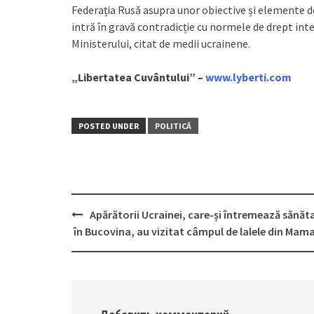
Federația Rusă asupra unor obiective și elemente de 
intră în gravă contradicție cu normele de drept inte
Ministerului, citat de medii ucrainene.
„Libertatea Cuvântului” –
www.lyberti.com
POSTED UNDER
POLITICĂ
Apărătorii Ucrainei, care-și întremează sănăt
Post
în Bucovina, au vizitat câmpul de lalele din Mama
navigation