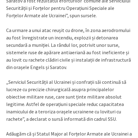
Saratov a fost rezultatul eforturilor comune ale Serviciului
Securității și Forțelor pentru Operațiuni Speciale ale
Forțelor Armate ale Ucrainei”, spun sursele.
Ca urmare a unui atac reușit cu drone, în zona aerodromului
au fost înregistrate un incendiu, explozii și detonarea
secundară a muniției. La rândul lor, potrivit unor surse,
sistemele ruse de apărare antiaeriană au fost ineficiente și
au lovit cu rachete clădiri civile și instalații de infrastructură
din orașele Engels și Saratov.
„Serviciul Securității al Ucrainei și confrații săi continuă să
lucreze cu precizie chirurgicală asupra principalelor
obiective militare ruse, care sunt ținte militare absolut
legitime. Astfel de operațiuni speciale reduc capacitatea
inamicului de a teroriza orașele ucrainene cu lovituri cu
rachete”, a declarat o sursă informată din cadrul SSU.
Adăugăm că și Statul Major al Forțelor Armate ale Ucrainei a