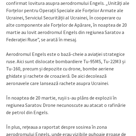
confirmat lovitura asupra aerodromului Engels. „Unități ale
Forțelor pentru Operații Speciale ale Forțelor Armate ale
Ucrainei, Serviciul Securității al Ucrainei, în cooperare cu
alte componente ale Forțelor de Apărare, în noaptea de 20
martie au lovit aerodromul Engels din regiunea Saratov a
Federației Ruse”, se arată în mesaj.
Aerodromul Engels este o bază-cheie a aviației strategice
ruse. Aici sunt dislocate bombardiere Tu-95MS, Tu-22M3 și
Tu-160, precum și depozite cu drone, bombe aeriene
ghidate și rachete de croazieră. De aici decolează
aeronavele care lansează rachete asupra Ucrainei.
În noaptea de 20 martie, rușii s-au plâns de explozii în
regiunea Saratov. Drone necunoscute au atacat o rafinărie
de petrol din Engels.
În plus, rețeaua a raportat despre sosirea în zona
aerodromului Engels, unde erau vizibile puhoaie groase de