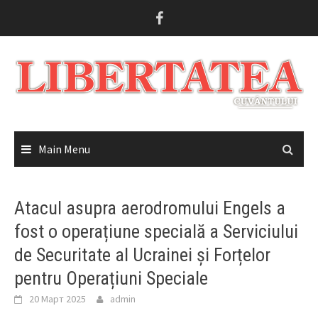
Skip
to
content
Main Menu
Atacul asupra aerodromului Engels a
fost o operațiune specială a Serviciului
de Securitate al Ucrainei și Forțelor
pentru Operațiuni Speciale
20 Март 2025
admin