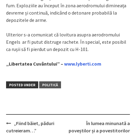
fum. Exploziile au început în zona aerodromului dimineața
devreme și continuă, indicând o detonare probabilă la
depozitele de arme.
Ulterior s-a comunicat că lovitura asupra aerodromului
Engels ar fi putut distruge rachete. În special, este posibil
ca rușii să fi pierdut un depozit cu H-101.
„Libertatea Cuvântului” –
www.lyberti.com
POSTED UNDER
POLITICĂ
„Fiind băiet, păduri
În lumea minunată a
Post
cutreieram…”
poveștilor și a povestitorilor