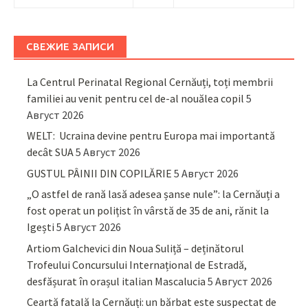
СВЕЖИЕ ЗАПИСИ
La Centrul Perinatal Regional Cernăuți, toți membrii
familiei au venit pentru cel de-al nouălea copil
5
Август 2026
WELT: Ucraina devine pentru Europa mai importantă
decât SUA
5 Август 2026
GUSTUL PÂINII DIN COPILĂRIE
5 Август 2026
„O astfel de rană lasă adesea șanse nule”: la Cernăuți a
fost operat un polițist în vârstă de 35 de ani, rănit la
Igești
5 Август 2026
Artiom Galchevici din Noua Suliță – deținătorul
Trofeului Concursului Internațional de Estradă,
desfășurat în orașul italian Mascalucia
5 Август 2026
Ceartă fatală la Cernăuți: un bărbat este suspectat de