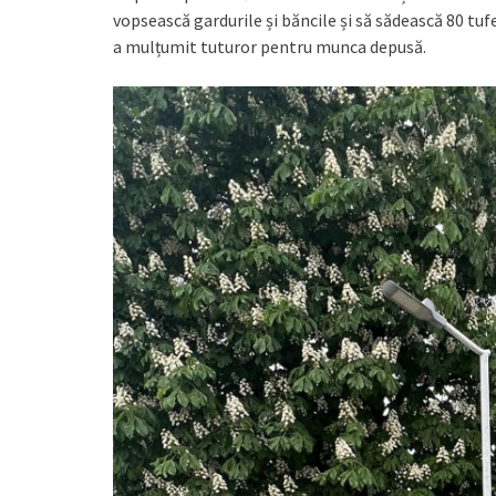
vopsească gardurile și băncile și să sădească 80 tufe
a mulțumit tuturor pentru munca depusă.