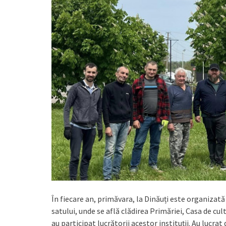
În fiecare an, primăvara, la Dinăuți este organizată 
satului, unde se află clădirea Primăriei, Casa de cult
au participat lucrătorii acestor instituții. Au lucrat