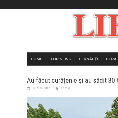
Skip
to
content
HOME
TOP NEWS
CERNĂUȚI
UCRA
Au făcut curățenie și au sădit 80 t
16 Май 2023
admin