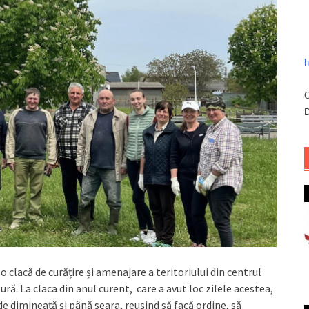
h
C
D
o clacă de curățire și amenajare a teritoriului din centrul
ură. La claca din anul curent, care a avut loc zilele acestea,
 de dimineață și până seara, reușind să facă ordine, să