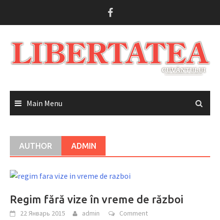
Skip
to
content
Main Menu
AUTHOR
ADMIN
Regim fără vize în vreme de război
22 Январь 2015
admin
Comment