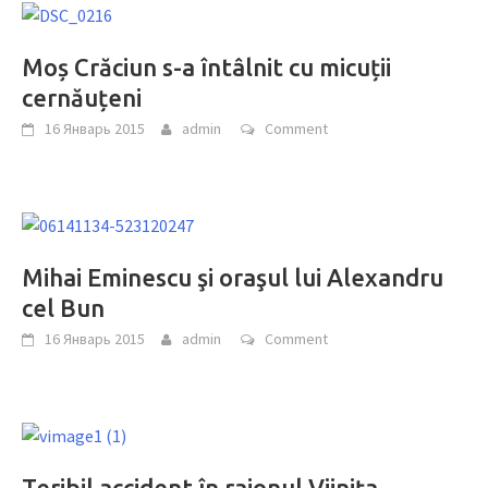
Moș Crăciun s-a întâlnit cu micuții
cernăuțeni
16 Январь 2015
admin
Comment
Mihai Eminescu şi oraşul lui Alexandru
cel Bun
16 Январь 2015
admin
Comment
Teribil accident în raionul Vijnița