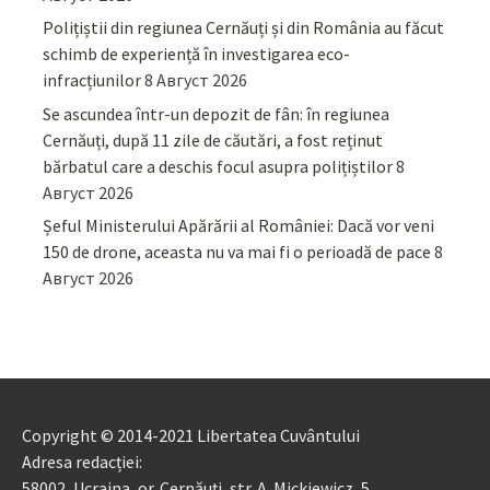
Polițiștii din regiunea Cernăuți și din România au făcut
schimb de experiență în investigarea eco-
infracțiunilor
8 Август 2026
Se ascundea într-un depozit de fân: în regiunea
Cernăuți, după 11 zile de căutări, a fost reținut
bărbatul care a deschis focul asupra polițiștilor
8
Август 2026
Șeful Ministerului Apărării al României: Dacă vor veni
150 de drone, aceasta nu va mai fi o perioadă de pace
8
Август 2026
Copyright © 2014-2021 Libertatea Cuvântului
Adresa redacției:
58002, Ucraina, or. Cernăuți, str. A. Mickiewicz, 5