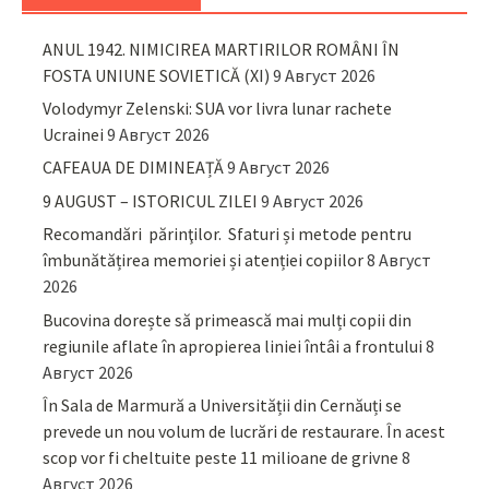
ANUL 1942. NIMICIREA MARTIRILOR ROMÂNI ÎN
FOSTA UNIUNE SOVIETICĂ (XI)
9 Август 2026
Volodymyr Zelenski: SUA vor livra lunar rachete
Ucrainei
9 Август 2026
CAFEAUA DE DIMINEAȚĂ
9 Август 2026
9 AUGUST – ISTORICUL ZILEI
9 Август 2026
Recomandări părinţilor. Sfaturi și metode pentru
îmbunătățirea memoriei și atenției copiilor
8 Август
2026
Bucovina dorește să primească mai mulți copii din
regiunile aflate în apropierea liniei întâi a frontului
8
Август 2026
În Sala de Marmură a Universității din Cernăuți se
prevede un nou volum de lucrări de restaurare. În acest
scop vor fi cheltuite peste 11 milioane de grivne
8
Август 2026