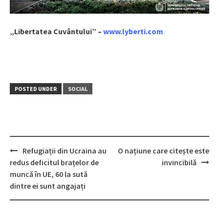
„Libertatea Cuvântului” –
www.lyberti.com
POSTED UNDER
SOCIAL
Refugiații din Ucraina au
O națiune care citește este
Post
redus deficitul brațelor de
invincibilă
navigation
muncă în UE, 60 la sută
dintre ei sunt angajați