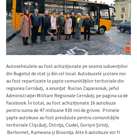
Autovehiculele au fost achiziționate pe seama subvențiilor
din Bugetul de stat și din cel local. Autobuzele școlare noi
au fost repartizate la şapte comunităţilor teritoriale din
regiunea Cernăuți, a anunțat Ruslan Zaparaniuk, șeful
Administraţiei Militare Regionale Cernăuți, pe pagina sa de
Facebook. În total, au fost achiziționate 16 autobuze
pentru suma de 47 milioane 930 mii de grivne. Primele
şapte autobuse au fost prevăzute pentru comunităţile
teritoriale Clişcăuţi, Ostriţa, Ciudei, Gorişni Şirivţi,
Berhomet, Kameana şi Brusniţa. Alte 6 autobuze vor fi