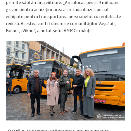
primite săptămâna viitoare. „Am alocat peste 9 milioane
grivne pentru achiziționarea a trei autobuze special
echipate pentru transportarea persoanelor cu mobilitate
redusă. Acestea vor fi transmise comunităţilor Vaşcăuţi,
Boian și Vikno”, a notat şeful AMR Cernăuţi.
„Odată cu declararea legii marțiale, multe autobuze