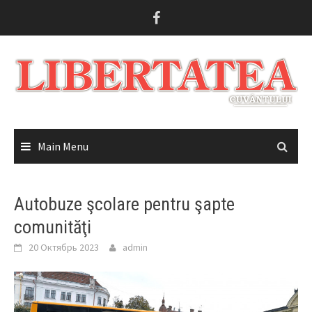
Skip
to
content
Main Menu
Autobuze şcolare pentru şapte
comunităţi
20 Октябрь 2023
admin