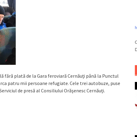
h
C
D
ă fără plată de la Gara feroviară Cernăuţi până la Punctul
irca patru mii persoane refugiate. Cele trei autobuze, puse
 Serviciul de presă al Consiliului Orăşenesc Cernăuţi.