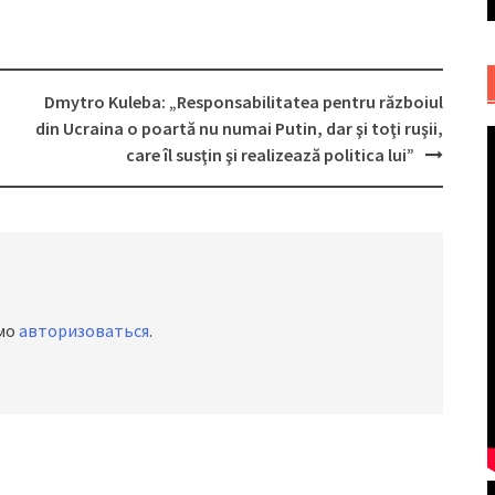
Dmytro Kuleba: „Responsabilitatea pentru războiul
din Ucraina o poartă nu numai Putin, dar şi toţi ruşii,
care îl susţin şi realizează politica lui”
имо
авторизоваться
.