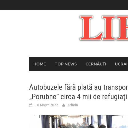
Skip
to
content
HOME
TOP NEWS
CERNĂUȚI
UCRA
Autobuzele fără plată au transpor
„Porubne” circa 4 mii de refugiaţi
18 Март 2022
admin