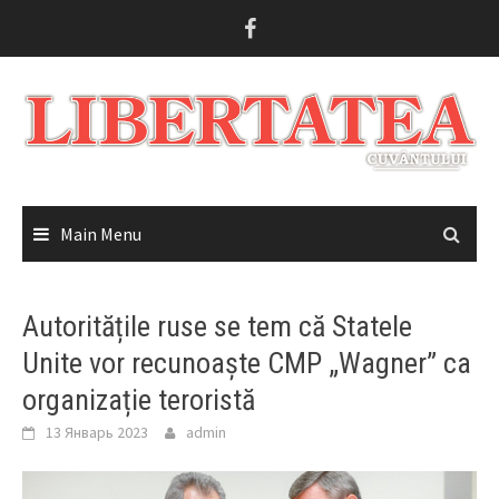
Skip
to
content
Main Menu
Autoritățile ruse se tem că Statele
Unite vor recunoaște CMP „Wagner” ca
organizație teroristă
13 Январь 2023
admin