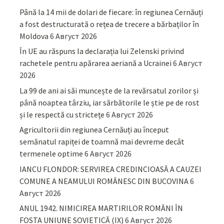
Până la 14 mii de dolari de fiecare: în regiunea Cernăuți
a fost destructurată o rețea de trecere a bărbaților în
Moldova
6 Август 2026
În UE au răspuns la declarația lui Zelenski privind
rachetele pentru apărarea aeriană a Ucrainei
6 Август
2026
La 99 de ani ai săi muncește de la revărsatul zorilor și
până noaptea târziu, iar sărbătorile le știe pe de rost
și le respectă cu strictețe
6 Август 2026
Agricultorii din regiunea Cernăuți au început
semănatul rapiței de toamnă mai devreme decât
termenele optime
6 Август 2026
IANCU FLONDOR: SERVIREA CREDINCIOASĂ A CAUZEI
COMUNE A NEAMULUI ROMÂNESC DIN BUCOVINA
6
Август 2026
ANUL 1942. NIMICIREA MARTIRILOR ROMÂNI ÎN
FOSTA UNIUNE SOVIETICĂ (IX)
6 Август 2026