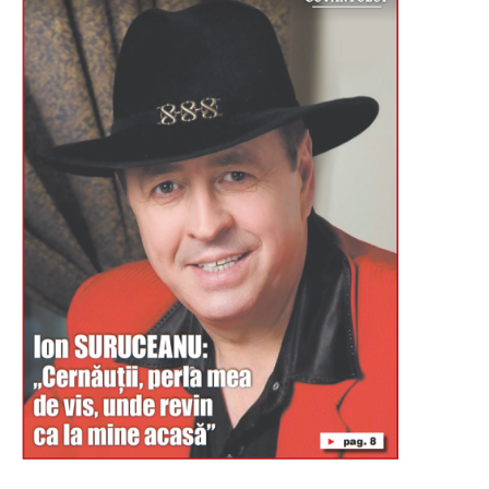
Буковина