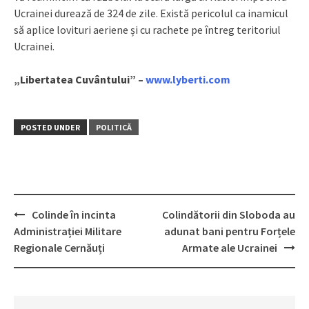
Ucrainei durează de 324 de zile. Există pericolul ca inamicul
să aplice lovituri aeriene și cu rachete pe întreg teritoriul
Ucrainei.
„Libertatea Cuvântului” –
www.lyberti.com
POSTED UNDER
POLITICĂ
Colinde în incinta
Colindătorii din Sloboda au
Post
Administrației Militare
adunat bani pentru Forțele
navigation
Regionale Cernăuți
Armate ale Ucrainei