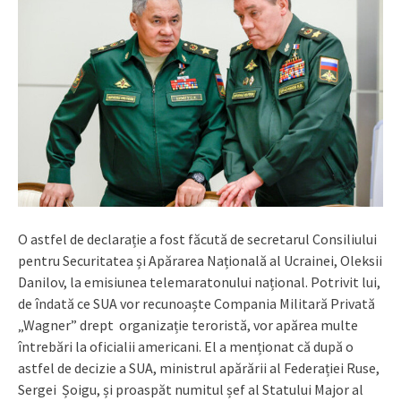
O astfel de declarație a fost făcută de secretarul Consiliului
pentru Securitatea și Apărarea Națională al Ucrainei, Oleksii
Danilov, la emisiunea telemaratonului național. Potrivit lui,
de îndată ce SUA vor recunoaște Compania Militară Privată
„Wagner” drept organizație teroristă, vor apărea multe
întrebări la oficialii americani. El a menționat că după o
astfel de decizie a SUA, ministrul apărării al Federației Ruse,
Sergei Șoigu, și proaspăt numitul șef al Statului Major al