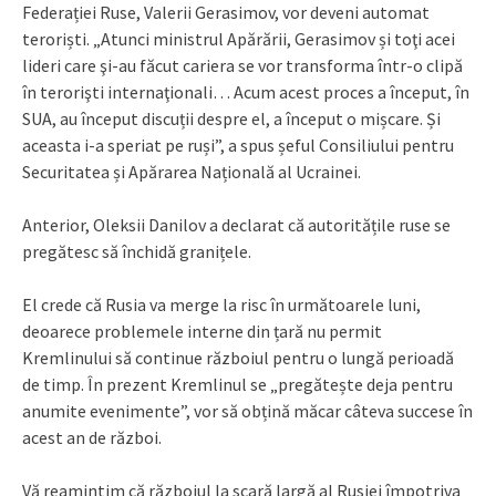
Federației Ruse, Valerii Gerasimov, vor deveni automat
teroriști. „Atunci ministrul Apărării, Gerasimov și toţi acei
lideri care şi-au făcut cariera se vor transforma într-o clipă
în terorişti internaţionali… Acum acest proces a început, în
SUA, au început discuții despre el, a început o mișcare. Și
aceasta i-a speriat pe ruși”, a spus șeful Consiliului pentru
Securitatea și Apărarea Națională al Ucrainei.
Anterior, Oleksii Danilov a declarat că autoritățile ruse se
pregătesc să închidă granițele.
El crede că Rusia va merge la risc în următoarele luni,
deoarece problemele interne din țară nu permit
Kremlinului să continue războiul pentru o lungă perioadă
de timp. În prezent Kremlinul se „pregătește deja pentru
anumite evenimente”, vor să obțină măcar câteva succese în
acest an de război.
Vă reamintim că războiul la scară largă al Rusiei împotriva