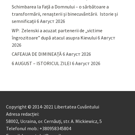
Schimbarea la Față a Domnului – o sărbătoare a
transformării, renașterii și binecuvântării. Istorie și
semnificații
6 Август 2026
WP: Zelenski a acuzat partenerii de „victime
îngrozitoare” după atacul asupra Kievului
6 Август
2026
CAFEAUA DE DIMINEAȚĂ
6 Август 2026
6 AUGUST – ISTORICUL ZILEI
6 Август 2026
Copyright © 2014-2021 Libertatea Cuvântului
Adresa redacției:
58002, Ucraina, or. Cernăuți, str. A. Mickiewicz, 5
Telefonul mob.: +380958345804