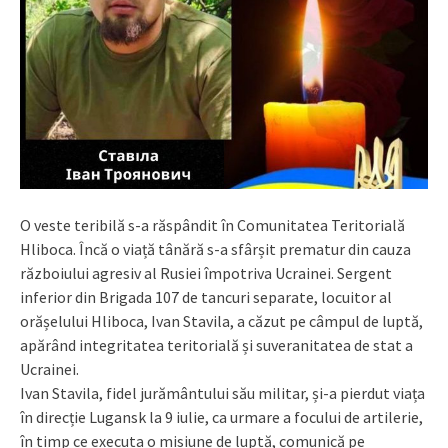
O veste teribilă s-a răspândit în Comunitatea Teritorială
Hliboca. Încă o viață tânără s-a sfârșit prematur din cauza
războiului agresiv al Rusiei împotriva Ucrainei. Sergent
inferior din Brigada 107 de tancuri separate, locuitor al
orășelului Hliboca, Ivan Stavila, a căzut pe câmpul de luptă,
apărând integritatea teritorială și suveranitatea de stat a
Ucrainei.
Ivan Stavila, fidel jurământului său militar, și-a pierdut viața
în direcție Lugansk la 9 iulie, ca urmare a focului de artilerie,
în timp ce executa o misiune de luptă, comunică pe