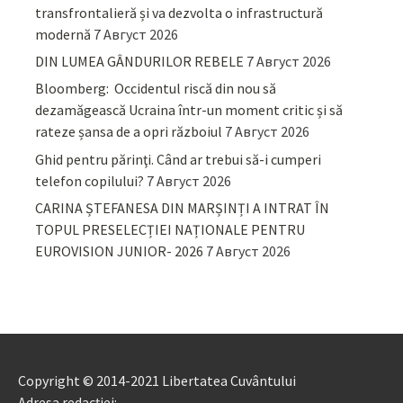
transfrontalieră și va dezvolta o infrastructură
modernă
7 Август 2026
DIN LUMEA GÂNDURILOR REBELE
7 Август 2026
Bloomberg: Occidentul riscă din nou să
dezamăgească Ucraina într-un moment critic și să
rateze șansa de a opri războiul
7 Август 2026
Ghid pentru părinţi. Când ar trebui să-i cumperi
telefon copilului?
7 Август 2026
CARINA ȘTEFANESA DIN MARȘINȚI A INTRAT ÎN
TOPUL PRESELECȚIEI NAȚIONALE PENTRU
EUROVISION JUNIOR- 2026
7 Август 2026
Copyright © 2014-2021 Libertatea Cuvântului
Adresa redacției: