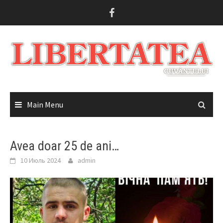
Skip
to
content
Main Menu
Avea doar 25 de ani…
10 Июль 2024
admin