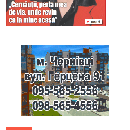
Буковина