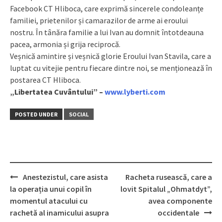
Facebook CT Hliboca, care exprimă sincerele condoleanțe
familiei, prietenilor și camarazilor de arme ai eroului
nostru. În tânăra familie a lui Ivan au domnit întotdeauna
pacea, armonia și grija reciprocă.
Veșnică amintire și veșnică glorie Eroului Ivan Stavila, care a
luptat cu vitejie pentru fiecare dintre noi, se menționează în
postarea CT Hliboca.
„Libertatea Cuvântului” –
www.lyberti.com
POSTED UNDER
SOCIAL
Anestezistul, care asista
Racheta rusească, care a
Post
la operația unui copil în
lovit Spitalul „Ohmatdyt”,
navigation
momentul atacului cu
avea componente
rachetă al inamicului asupra
occidentale