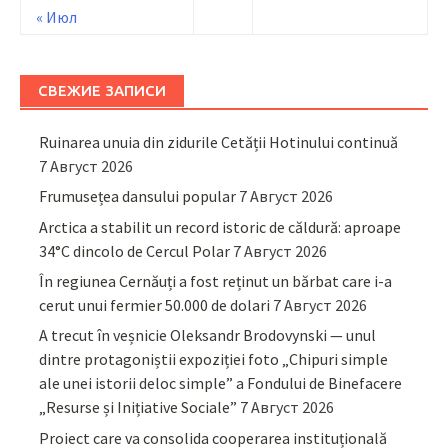
« Июл
СВЕЖИЕ ЗАПИСИ
Ruinarea unuia din zidurile Cetății Hotinului continuă
7 Август 2026
Frumusețea dansului popular
7 Август 2026
Arctica a stabilit un record istoric de căldură: aproape
34°C dincolo de Cercul Polar
7 Август 2026
În regiunea Cernăuți a fost reținut un bărbat care i-a
cerut unui fermier 50.000 de dolari
7 Август 2026
A trecut în veșnicie Oleksandr Brodovynski — unul
dintre protagoniștii expoziției foto „Chipuri simple
ale unei istorii deloc simple” a Fondului de Binefacere
„Resurse și Inițiative Sociale”
7 Август 2026
Proiect care va consolida cooperarea instituțională