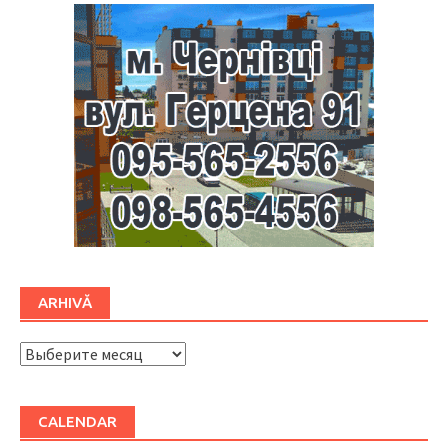
ARHIVĂ
ARHIVĂ
CALENDAR