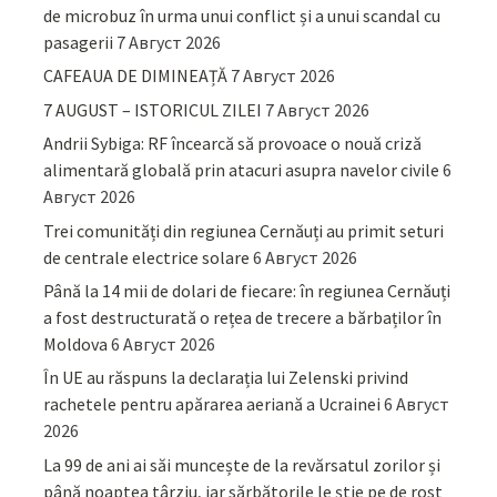
de microbuz în urma unui conflict și a unui scandal cu
pasagerii
7 Август 2026
CAFEAUA DE DIMINEAȚĂ
7 Август 2026
7 AUGUST – ISTORICUL ZILEI
7 Август 2026
Andrii Sybiga: RF încearcă să provoace o nouă criză
alimentară globală prin atacuri asupra navelor civile
6
Август 2026
Trei comunități din regiunea Cernăuți au primit seturi
de centrale electrice solare
6 Август 2026
Până la 14 mii de dolari de fiecare: în regiunea Cernăuți
a fost destructurată o rețea de trecere a bărbaților în
Moldova
6 Август 2026
În UE au răspuns la declarația lui Zelenski privind
rachetele pentru apărarea aeriană a Ucrainei
6 Август
2026
La 99 de ani ai săi muncește de la revărsatul zorilor și
până noaptea târziu, iar sărbătorile le știe pe de rost