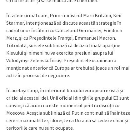
să nu fie atins și să se reducă alte cheltuieli.
În zilele următoare, Prim-ministrul Marii Britanii, Keir
Starmer, intenționează să discute această strategie în
cadrul unor întâlniri cu Cancelarul Germaniei, Friedrich
Merz, și cu Președintele Franței, Emmanuel Macron.
Totodată, sursele subliniază că decizia finală aparține
Kievului și nimeni nu va exercita presiuni asupra lui
Volodymyr Zelenski. Însuși Președintele ucrainean a
menționat anterior că Europa ar trebui să joace un rol mai
activ în procesul de negociere.
În același timp, în interiorul blocului european există și
critici ai acestei idei. Unii oficiali din țările grupului E3 sunt
convinși că acum nu este momentul pentru discuții cu
Moscova. Aceștia subliniază că Putin continuă să înainteze
cereri maximaliste și dorește ca Ucraina să cedeze chiar și
teritoriile care nu sunt ocupate.