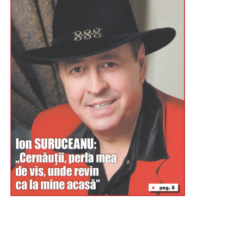
Буковина