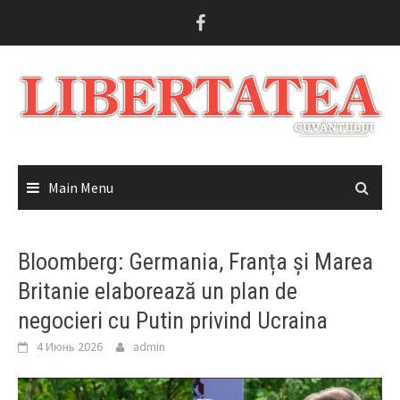
Skip
to
content
Main Menu
Bloomberg: Germania, Franța și Marea
Britanie elaborează un plan de
negocieri cu Putin privind Ucraina
4 Июнь 2026
admin