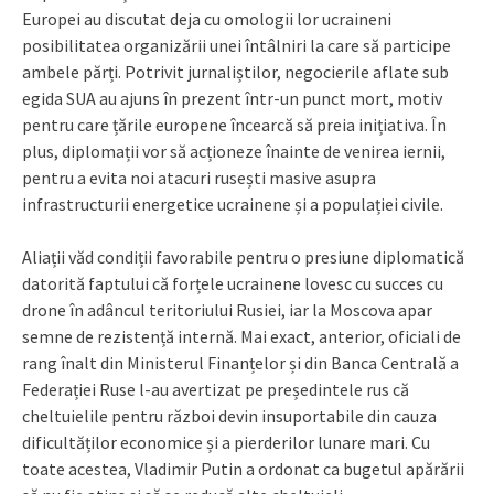
Europei au discutat deja cu omologii lor ucraineni
posibilitatea organizării unei întâlniri la care să participe
ambele părți. Potrivit jurnaliștilor, negocierile aflate sub
egida SUA au ajuns în prezent într-un punct mort, motiv
pentru care țările europene încearcă să preia inițiativa. În
plus, diplomații vor să acționeze înainte de venirea iernii,
pentru a evita noi atacuri rusești masive asupra
infrastructurii energetice ucrainene și a populației civile.
Aliații văd condiții favorabile pentru o presiune diplomatică
datorită faptului că forțele ucrainene lovesc cu succes cu
drone în adâncul teritoriului Rusiei, iar la Moscova apar
semne de rezistență internă. Mai exact, anterior, oficiali de
rang înalt din Ministerul Finanțelor și din Banca Centrală a
Federației Ruse l-au avertizat pe președintele rus că
cheltuielile pentru război devin insuportabile din cauza
dificultăților economice și a pierderilor lunare mari. Cu
toate acestea, Vladimir Putin a ordonat ca bugetul apărării