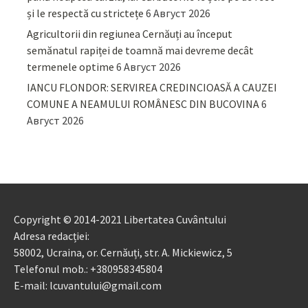
și le respectă cu strictețe
6 Август 2026
Agricultorii din regiunea Cernăuți au început
semănatul rapiței de toamnă mai devreme decât
termenele optime
6 Август 2026
IANCU FLONDOR: SERVIREA CREDINCIOASĂ A CAUZEI
COMUNE A NEAMULUI ROMÂNESC DIN BUCOVINA
6
Август 2026
Copyright © 2014-2021 Libertatea Cuvântului
Adresa redacției:
58002, Ucraina, or. Cernăuți, str. A. Mickiewicz, 5
Telefonul mob.: +380958345804
E-mail: lcuvantului@gmail.com