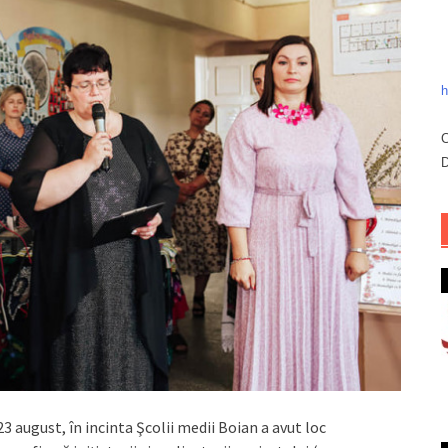
h
C
D
3 august, în incinta Şcolii medii Boian a avut loc