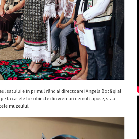
l satului e în primul rând al directoarei Angela Botă şi al
u pe la casele lor obiecte din vremuri demult apuse, s-au
tele muzeului.