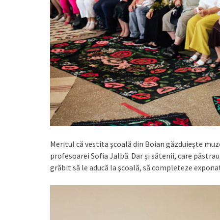
Meritul că vestita şcoală din Boian găzduieşte muzeu
profesoarei Sofia Jalbă. Dar şi sătenii, care păstra
grăbit să le aducă la şcoală, să completeze expona