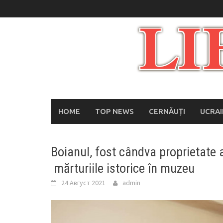
Skip
to
content
HOME
TOP NEWS
CERNĂUȚI
UCRA
Boianul, fost cândva proprietate a
mărturiile istorice în muzeu
24 Август 2021
admin