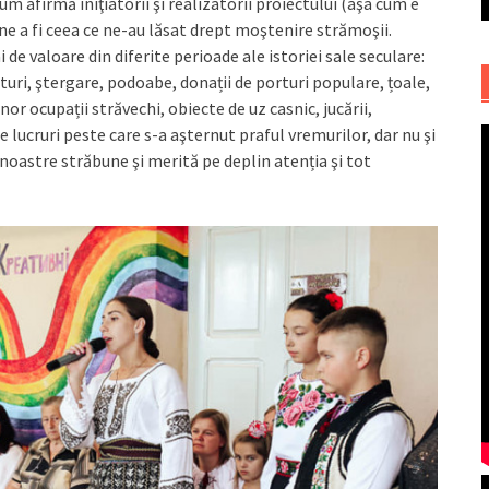
 afirmă iniţiatorii şi realizatorii proiectului (aşa cum e
e a fi ceea ce ne-au lăsat drept moştenire strămoşii.
e valoare din diferite perioade ale istoriei sale seculare:
ături, ştergare, podoabe, donații de porturi populare, țoale,
nor ocupații străvechi, obiecte de uz casnic, jucării,
lucruri peste care s-a aşternut praful vremurilor, dar nu şi
 noastre străbune şi merită pe deplin atenția şi tot