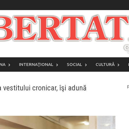
INA
INTERNAŢIONAL
SOCIAL
CULTURĂ
 vestitului cronicar, îşi adună
P