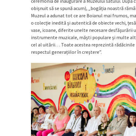
ceremonia de inaugurare a Muzeului satului. După cum
obişnuit să se spună acum), „bogăția noastră rămân
Muzeul a adunat tot ce are Boianul mai frumos, mai d
o colecție inedită şi autentică de obiecte vechi, țes
vase, icoane, diferite unelte necesare desfăşurării u
instrumente muzicale, măşti populare şi multe alte 
cel al uitării… Toate acestea reprezintă rădăcinile
respectul generațiilor în creştere”.