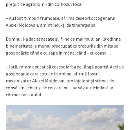
preţuit de agronomii din colhozul local.
– Au fost timpuri frumoase, afirmă deseori octogenarul
Alexei Moldovan, amintindu-şi de tinereţea sa.
Domnul i-a dat sănătate şi, fiind de mai mulţi ani la odihna
binemeritată, e mereu preocupat cu treburile din mica sa
gospodărie: când e cu sapa în mână, când – cu coasa…
– Iată, m-am apucat să cosesc iarba de lângă poartă. Acela e
gospodar la care totul e în ordine, afirmă fostul
mecanizator Alexei Moldovan, om înţelept şi stimat de
consăteni, chiar şi de cei care nu l-au văzut niciodată la
cârma tractorului.