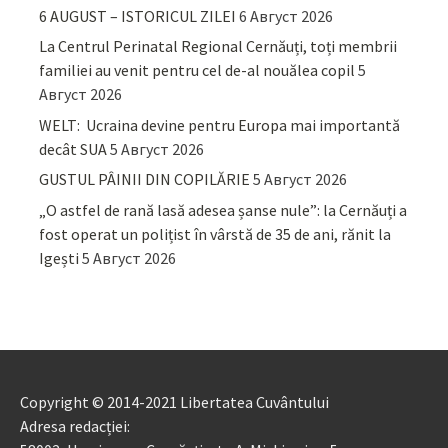
6 AUGUST – ISTORICUL ZILEI
6 Август 2026
La Centrul Perinatal Regional Cernăuți, toți membrii
familiei au venit pentru cel de-al nouălea copil
5
Август 2026
WELT: Ucraina devine pentru Europa mai importantă
decât SUA
5 Август 2026
GUSTUL PÂINII DIN COPILĂRIE
5 Август 2026
„O astfel de rană lasă adesea șanse nule”: la Cernăuți a
fost operat un polițist în vârstă de 35 de ani, rănit la
Igești
5 Август 2026
Copyright © 2014-2021 Libertatea Cuvântului
Adresa redacției: