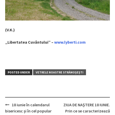
(V.K.)
„Libertatea Cuvântului” –
www.lyberti.com
POSTED UNDER
VETRELE NOASTRE STRĂMOȘEȘTI
18 iunie în calendarul
ZIUA DE NAŞTERE 18 IUNIE.
Post
bisericesc și în cel popular
Prin ce se caracterizează