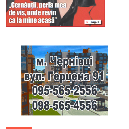
Буковина