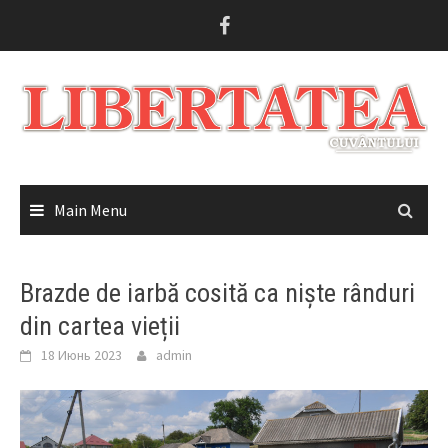
Skip
to
content
Main Menu
Brazde de iarbă cosită ca niște rânduri
din cartea vieții
18 Июнь 2023
admin