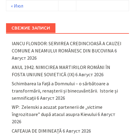
« Июл
СВЕЖИЕ ЗАПИСИ
IANCU FLONDOR: SERVIREA CREDINCIOASĂ A CAUZEI
COMUNE A NEAMULUI ROMÂNESC DIN BUCOVINA
6
Август 2026
ANUL 1942. NIMICIREA MARTIRILOR ROMÂNI ÎN
FOSTA UNIUNE SOVIETICĂ (IX)
6 Август 2026
Schimbarea la Față a Domnului – o sărbătoare a
transformării, renașterii și binecuvântării. Istorie și
semnificații
6 Август 2026
WP: Zelenski a acuzat partenerii de „victime
îngrozitoare” după atacul asupra Kievului
6 Август
2026
CAFEAUA DE DIMINEAȚĂ
6 Август 2026