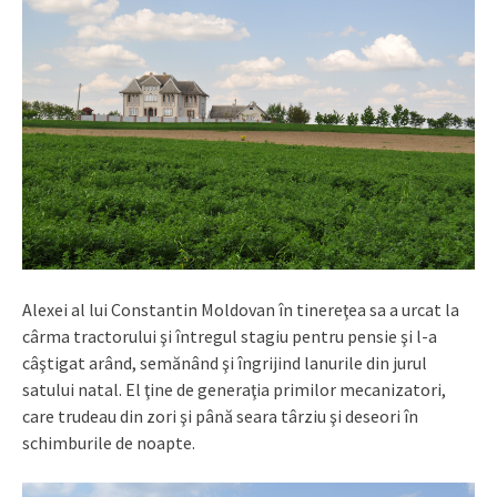
Alexei al lui Constantin Moldovan în tinereţea sa a urcat la
cârma tractorului şi întregul stagiu pentru pensie şi l-a
câştigat arând, semănând şi îngrijind lanurile din jurul
satului natal. El ţine de generaţia primilor mecanizatori,
care trudeau din zori şi până seara târziu şi deseori în
schimburile de noapte.