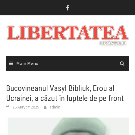
Skip
to
content
Main Menu
Bucovineanul Vasyl Bibliuk, Erou al
Ucrainei, a căzut în luptele de pe front
26 Август 2025
admin