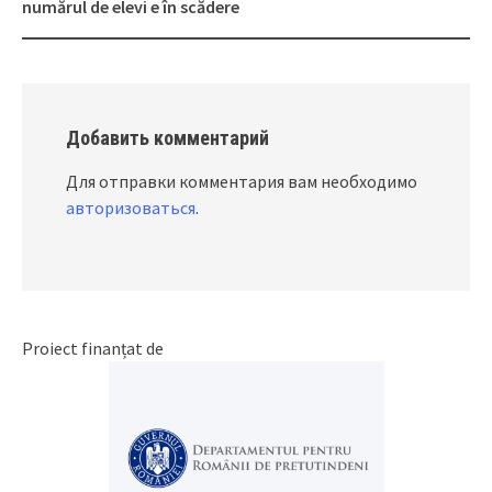
navigation
numărul de elevi e în scădere
Добавить комментарий
Для отправки комментария вам необходимо
авторизоваться
.
Proiect finanțat de