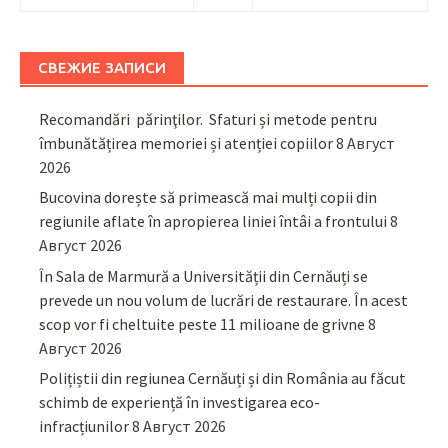
СВЕЖИЕ ЗАПИСИ
Recomandări părinţilor. Sfaturi și metode pentru
îmbunătățirea memoriei și atenției copiilor
8 Август
2026
Bucovina dorește să primească mai mulți copii din
regiunile aflate în apropierea liniei întâi a frontului
8
Август 2026
În Sala de Marmură a Universității din Cernăuți se
prevede un nou volum de lucrări de restaurare. În acest
scop vor fi cheltuite peste 11 milioane de grivne
8
Август 2026
Polițiștii din regiunea Cernăuți și din România au făcut
schimb de experiență în investigarea eco-
infracțiunilor
8 Август 2026