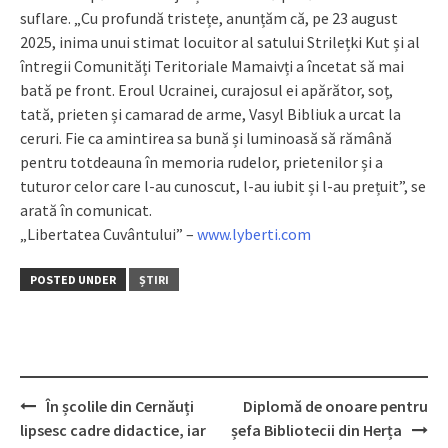
suflare. „Cu profundă tristețe, anunțăm că, pe 23 august
2025, inima unui stimat locuitor al satului Strilețki Kut și al
întregii Comunități Teritoriale Mamaivți a încetat să mai
bată pe front. Eroul Ucrainei, curajosul ei apărător, soț,
tată, prieten și camarad de arme, Vasyl Bibliuk a urcat la
ceruri. Fie ca amintirea sa bună și luminoasă să rămână
pentru totdeauna în memoria rudelor, prietenilor și a
tuturor celor care l-au cunoscut, l-au iubit și l-au prețuit”, se
arată în comunicat.
„Libertatea Cuvântului” –
www.lyberti.com
POSTED UNDER
ȘTIRI
În școlile din Cernăuți
Diplomă de onoare pentru
Post
lipsesc cadre didactice, iar
șefa Bibliotecii din Herța