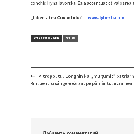
conchis Iryna Iavorska. Ea a accentuat că valoarea 
„Libertatea Cuvântului” –
www.lyberti.com
POSTED UNDER
ȘTIRI
Mitropolitul Longhin i-a „mulțumit” patriarh
Post
Kiril pentru sângele vărsat pe pământul ucrainea
navigation
Добавить комментарий