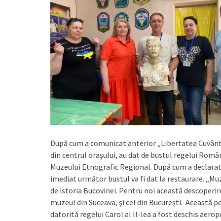
După cum a comunicat anterior „Libertatea Cuvântulu
din centrul oraşului, au dat de bustul regelui Români
Muzeului Etnografic Regional. După cum a declarat d
imediat următor bustul va fi dat la restaurare. „M
de istoria Bucovinei. Pentru noi această descoperire
muzeul din Suceava, şi cel din Bucureşti. Această p
datorită regelui Carol al II-lea a fost deschis aeropo