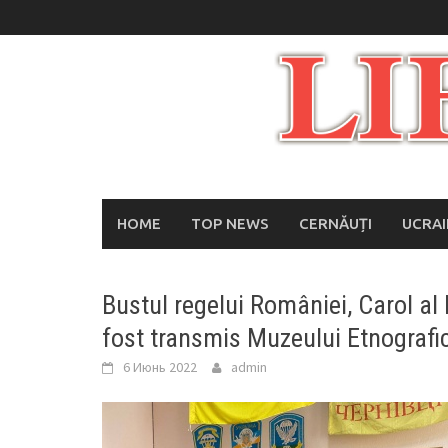
Skip
to
content
HOME
TOP NEWS
CERNĂUȚI
UCRA
Bustul regelui României, Carol al I
fost transmis Muzeului Etnografi
6 Июнь 2022
admin