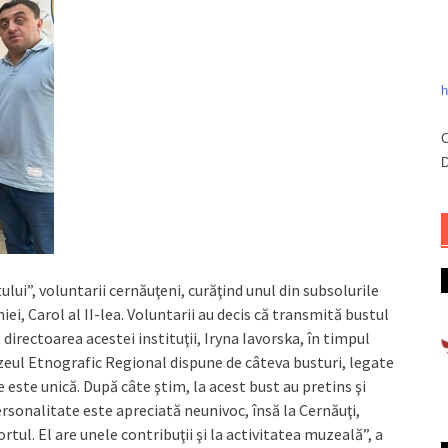
h
C
D
i”, voluntarii cernăuţeni, curăţind unul din subsolurile
ei, Carol al II-lea. Voluntarii au decis că transmită bustul
irectoarea acestei instituţii, Iryna Iavorska, în timpul
uzeul Etnografic Regional dispune de câteva busturi, legate
 este unică. După câte ştim, la acest bust au pretins şi
ersonalitate este apreciată neunivoc, însă la Cernăuţi,
rtul. El are unele contribuţii şi la activitatea muzeală”, a