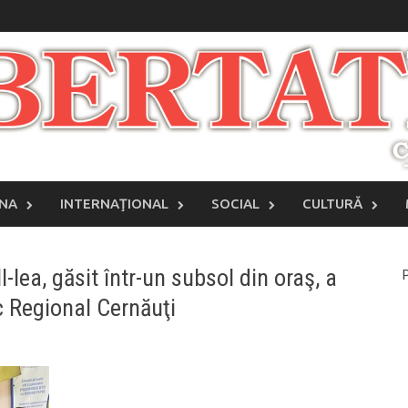
INA
INTERNAŢIONAL
SOCIAL
CULTURĂ
I-lea, găsit într-un subsol din oraş, a
P
c Regional Cernăuţi