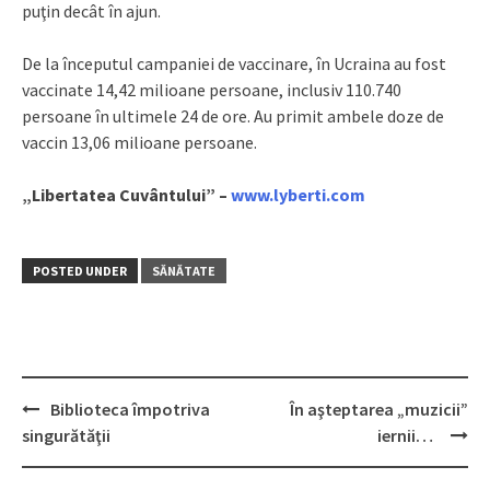
puţin decât în ajun.
De la începutul campaniei de vaccinare, în Ucraina au fost
vaccinate 14,42 milioane persoane, inclusiv 110.740
persoane în ultimele 24 de ore. Au primit ambele doze de
vaccin 13,06 milioane persoane.
„Libertatea Cuvântului” –
www.lyberti.com
POSTED UNDER
SĂNĂTATE
Biblioteca împotriva
În aşteptarea „muzicii”
Post
singurătăţii
iernii…
navigation