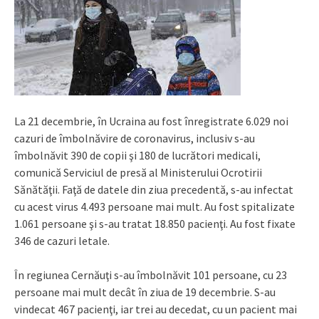
La 21 decembrie, în Ucraina au fost înregistrate 6.029 noi
cazuri de îmbolnăvire de coronavirus, inclusiv s-au
îmbolnăvit 390 de copii şi 180 de lucrători medicali,
comunică Serviciul de presă al Ministerului Ocrotirii
Sănătăţii. Faţă de datele din ziua precedentă, s-au infectat
cu acest virus 4.493 persoane mai mult. Au fost spitalizate
1.061 persoane şi s-au tratat 18.850 pacienţi. Au fost fixate
346 de cazuri letale.
În regiunea Cernăuţi s-au îmbolnăvit 101 persoane, cu 23
persoane mai mult decât în ziua de 19 decembrie. S-au
vindecat 467 pacienţi, iar trei au decedat, cu un pacient mai