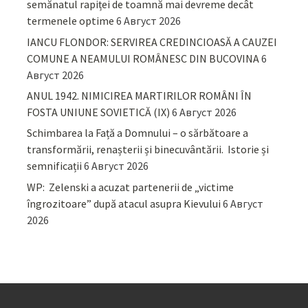
semănatul rapiței de toamnă mai devreme decât
termenele optime
6 Август 2026
IANCU FLONDOR: SERVIREA CREDINCIOASĂ A CAUZEI
COMUNE A NEAMULUI ROMÂNESC DIN BUCOVINA
6
Август 2026
ANUL 1942. NIMICIREA MARTIRILOR ROMÂNI ÎN
FOSTA UNIUNE SOVIETICĂ (IX)
6 Август 2026
Schimbarea la Față a Domnului – o sărbătoare a
transformării, renașterii și binecuvântării. Istorie și
semnificații
6 Август 2026
WP: Zelenski a acuzat partenerii de „victime
îngrozitoare” după atacul asupra Kievului
6 Август
2026