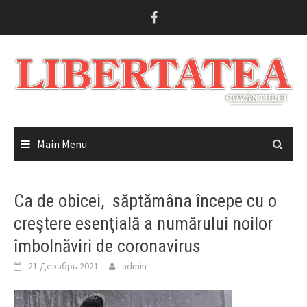
Skip
to
content
Main Menu
Ca de obicei, săptămâna începe cu o
creştere esenţială a numărului noilor
îmbolnăviri de coronavirus
21 Декабрь 2021
admin