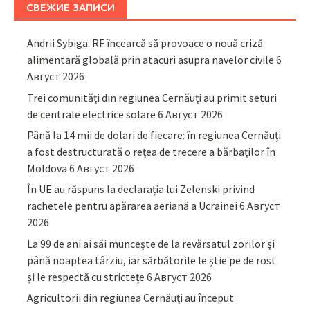
СВЕЖИЕ ЗАПИСИ
Andrii Sybiga: RF încearcă să provoace o nouă criză
alimentară globală prin atacuri asupra navelor civile
6
Август 2026
Trei comunități din regiunea Cernăuți au primit seturi
de centrale electrice solare
6 Август 2026
Până la 14 mii de dolari de fiecare: în regiunea Cernăuți
a fost destructurată o rețea de trecere a bărbaților în
Moldova
6 Август 2026
În UE au răspuns la declarația lui Zelenski privind
rachetele pentru apărarea aeriană a Ucrainei
6 Август
2026
La 99 de ani ai săi muncește de la revărsatul zorilor și
până noaptea târziu, iar sărbătorile le știe pe de rost
și le respectă cu strictețe
6 Август 2026
Agricultorii din regiunea Cernăuți au început