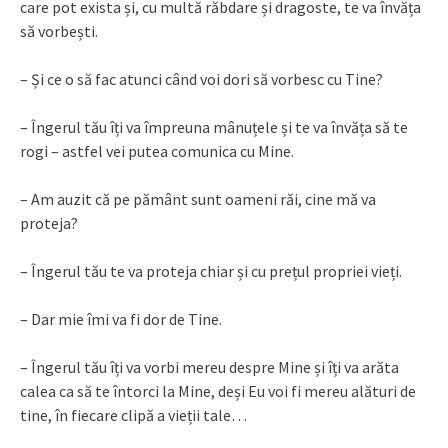
care pot exista și, cu multă răbdare și dragoste, te va învăța
să vorbești.
– Și ce o să fac atunci când voi dori să vorbesc cu Tine?
– Îngerul tău îți va împreuna mânuțele și te va învăța să te
rogi – astfel vei putea comunica cu Mine.
– Am auzit că pe pământ sunt oameni răi, cine mă va
proteja?
– Îngerul tău te va proteja chiar și cu prețul propriei vieți.
– Dar mie îmi va fi dor de Tine.
– Îngerul tău îți va vorbi mereu despre Mine și îți va arăta
calea ca să te întorci la Mine, deși Eu voi fi mereu alături de
tine, în fiecare clipă a vieții tale…