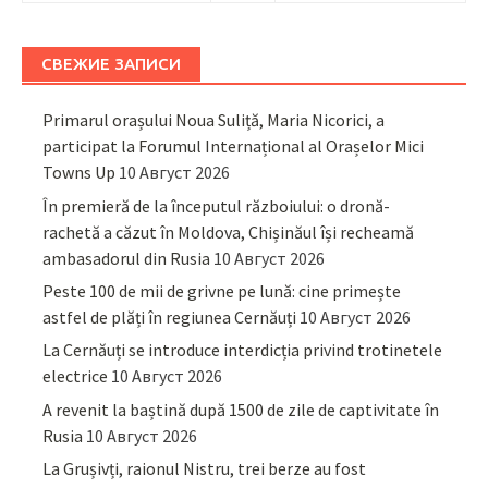
СВЕЖИЕ ЗАПИСИ
Primarul orașului Noua Suliță, Maria Nicorici, a
participat la Forumul Internațional al Orașelor Mici
Towns Up
10 Август 2026
În premieră de la începutul războiului: o dronă-
rachetă a căzut în Moldova, Chișinăul își recheamă
ambasadorul din Rusia
10 Август 2026
Peste 100 de mii de grivne pe lună: cine primește
astfel de plăți în regiunea Cernăuți
10 Август 2026
La Cernăuți se introduce interdicția privind trotinetele
electrice
10 Август 2026
A revenit la baștină după 1500 de zile de captivitate în
Rusia
10 Август 2026
La Grușivți, raionul Nistru, trei berze au fost