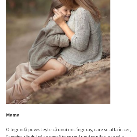
Mama
O legendă povestește că unui mic îngeraș, care se afla în cer,
îi venise rândul să se nască în corpul unui copilaș, așa că a