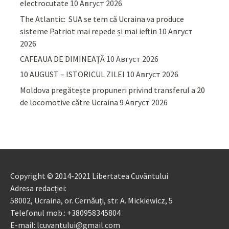
electrocutate
10 Август 2026
The Atlantic: SUA se tem că Ucraina va produce
sisteme Patriot mai repede și mai ieftin
10 Август
2026
CAFEAUA DE DIMINEAȚĂ
10 Август 2026
10 AUGUST – ISTORICUL ZILEI
10 Август 2026
Moldova pregătește propuneri privind transferul a 20
de locomotive către Ucraina
9 Август 2026
Copyright © 2014-2021 Libertatea Cuvântului
Adresa redacției:
58002, Ucraina, or. Cernăuți, str. A. Mickiewicz, 5
Telefonul mob.: +380958345804
E-mail: lcuvantului@gmail.com