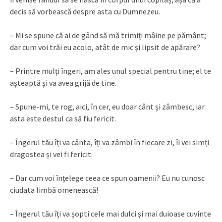
decis să vorbească despre asta cu Dumnezeu.
– Mi se spune că ai de gând să mă trimiți mâine pe pământ;
dar cum voi trăi eu acolo, atât de mic și lipsit de apărare?
– Printre mulți îngeri, am ales unul special pentru tine; el te
așteaptă și va avea grijă de tine.
– Spune-mi, te rog, aici, în cer, eu doar cânt și zâmbesc, iar
asta este destul ca să fiu fericit.
– Îngerul tău îți va cânta, îți va zâmbi în fiecare zi, îi vei simți
dragostea și vei fi fericit.
– Dar cum voi înțelege ceea ce spun oamenii? Eu nu cunosc
ciudata limbă omenească!
– Îngerul tău îți va șopti cele mai dulci și mai duioase cuvinte