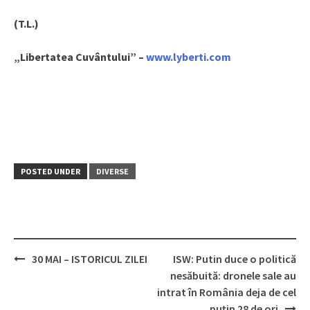
(T.L.)
„Libertatea Cuvântului” –
www.lyberti.com
POSTED UNDER
DIVERSE
30 MAI – ISTORICUL ZILEI
ISW: Putin duce o politică
Post
nesăbuită: dronele sale au
navigation
intrat în România deja de cel
puțin 28 de ori