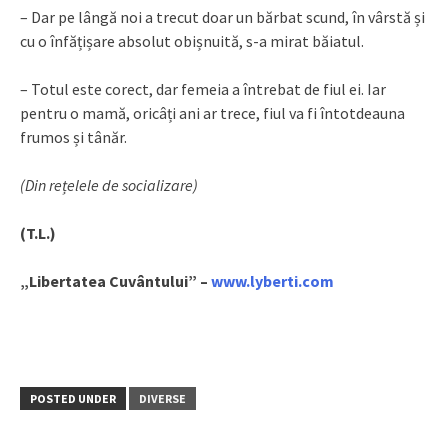
– Dar pe lângă noi a trecut doar un bărbat scund, în vârstă și
cu o înfățișare absolut obișnuită, s-a mirat băiatul.
– Totul este corect, dar femeia a întrebat de fiul ei. Iar
pentru o mamă, oricâți ani ar trece, fiul va fi întotdeauna
frumos și tânăr.
(Din rețelele de socializare)
(T.L.)
„Libertatea Cuvântului” –
www.lyberti.com
POSTED UNDER
DIVERSE