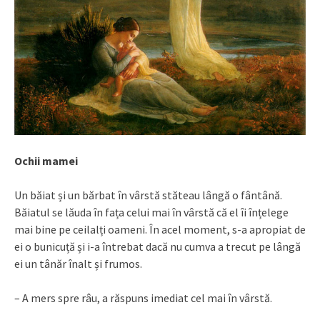
Ochii mamei
Un băiat și un bărbat în vârstă stăteau lângă o fântână.
Băiatul se lăuda în fața celui mai în vârstă că el îi înțelege
mai bine pe ceilalți oameni. În acel moment, s-a apropiat de
ei o bunicuță și i-a întrebat dacă nu cumva a trecut pe lângă
ei un tânăr înalt și frumos.
– A mers spre râu, a răspuns imediat cel mai în vârstă.