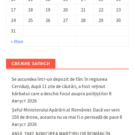
17
18
19
20
21
22
23
24
25
26
27
28
29
30
31
« Июл
СВЕЖИЕ ЗАПИСИ
Se ascundea într-un depozit de fân: în regiunea
Cernăuți, după 11 zile de căutări, a fost reținut
bărbatul care a deschis focul asupra polițiștilor
8
Август 2026
Șeful Ministerului Apărării al României: Dacă vor veni
150 de drone, aceasta nu va mai fi o perioadă de pace
8
Август 2026
ANUL 1942. NIMICIREA MARTIRILOR ROMÂNI ÎN