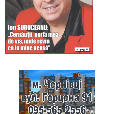
Буковина