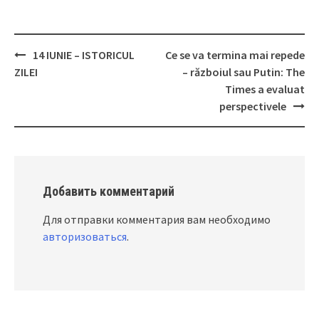
14 IUNIE – ISTORICUL
Ce se va termina mai repede
Post
ZILEI
– războiul sau Putin: The
navigation
Times a evaluat
perspectivele
Добавить комментарий
Для отправки комментария вам необходимо
авторизоваться
.