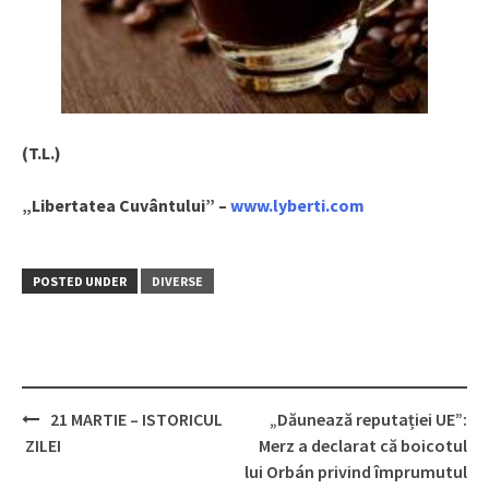
(T.L.)
„Libertatea Cuvântului” –
www.lyberti.com
POSTED UNDER
DIVERSE
21 MARTIE – ISTORICUL
„Dăunează reputației UE”:
Post
ZILEI
Merz a declarat că boicotul
navigation
lui Orbán privind împrumutul