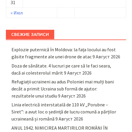
31
« Июл
СВЕЖИЕ ЗАПИСИ
Explozie puternică în Moldova: la fața locului au fost
găsite fragmente ale unei drone de atac
9 Август 2026
Doza de sănătate. 4 lucruri pe care să le faci seara,
dacă ai colesterolul mărit
9 Август 2026
Refugiații ucraineni au adus Poloniei mai mulți bani
decât a primit Ucraina sub formă de ajutor:
rezultatele unui studiu
9 Август 2026
Linia electrică interstatală de 110 kV „Porubne –
Siret”: a avut loc o ședință de lucru comună a părților
ucraineană și română
9 Август 2026
ANUL 1942. NIMICIREA MARTIRILOR ROMÂNI ÎN