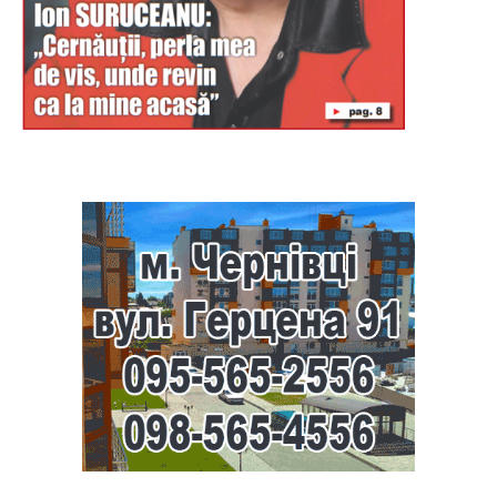
Буковина