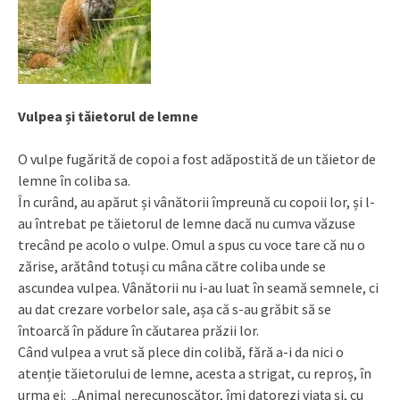
Vulpea și tăietorul de lemne
O vulpe fugărită de copoi a fost adăpostită de un tăietor de
lemne în coliba sa.
În curând, au apărut și vânătorii împreună cu copoii lor, și l-
au întrebat pe tăietorul de lemne dacă nu cumva văzuse
trecând pe acolo o vulpe. Omul a spus cu voce tare că nu o
zărise, arătând totuși cu mâna către coliba unde se
ascundea vulpea. Vânătorii nu i-au luat în seamă semnele, ci
au dat crezare vorbelor sale, așa că s-au grăbit să se
întoarcă în pădure în căutarea prăzii lor.
Când vulpea a vrut să plece din colibă, fără a-i da nici o
atenție tăietorului de lemne, acesta a strigat, cu reproș, în
urma ei: „Animal nerecunoscător, îmi datorezi viața și, cu