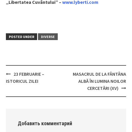
„Libertatea Cuvântului” –
www.lyberti.com
POSTED UNDER
DIVERSE
23 FEBRUARIE –
MASACRUL DE LA FÂNTÂNA
Post
ISTORICUL ZILEI
ALBĂ ÎN LUMINA NOILOR
navigation
CERCETĂRI (XV)
Добавить комментарий