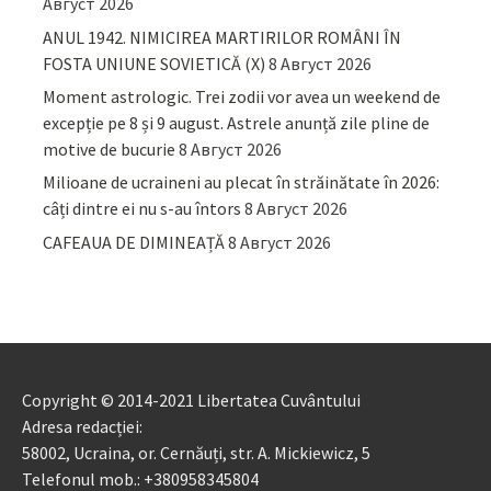
Август 2026
ANUL 1942. NIMICIREA MARTIRILOR ROMÂNI ÎN
FOSTA UNIUNE SOVIETICĂ (X)
8 Август 2026
Moment astrologic. Trei zodii vor avea un weekend de
excepție pe 8 și 9 august. Astrele anunță zile pline de
motive de bucurie
8 Август 2026
Milioane de ucraineni au plecat în străinătate în 2026:
câți dintre ei nu s-au întors
8 Август 2026
CAFEAUA DE DIMINEAȚĂ
8 Август 2026
Copyright © 2014-2021 Libertatea Cuvântului
Adresa redacției:
58002, Ucraina, or. Cernăuți, str. A. Mickiewicz, 5
Telefonul mob.: +380958345804