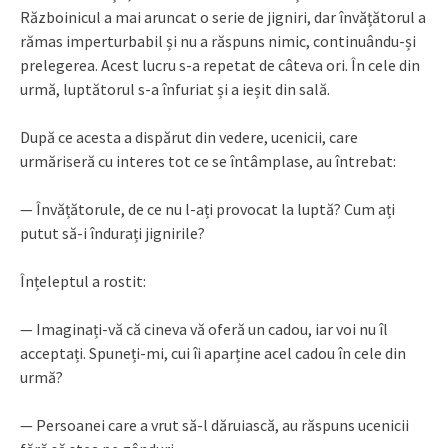
Războinicul a mai aruncat o serie de jigniri, dar învățătorul a
rămas imperturbabil și nu a răspuns nimic, continuându-și
prelegerea. Acest lucru s-a repetat de câteva ori. În cele din
urmă, luptătorul s-a înfuriat și a ieșit din sală.
După ce acesta a dispărut din vedere, ucenicii, care
urmăriseră cu interes tot ce se întâmplase, au întrebat:
— Învățătorule, de ce nu l-ați provocat la luptă? Cum ați
putut să-i îndurați jignirile?
Înțeleptul a rostit:
— Imaginați-vă că cineva vă oferă un cadou, iar voi nu îl
acceptați. Spuneți-mi, cui îi aparține acel cadou în cele din
urmă?
— Persoanei care a vrut să-l dăruiască, au răspuns ucenicii