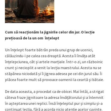
Cum să reacționăm la jignirile celor din jur. O lecție
prețioasă de la un om înțelept
Un înțelept foarte bătrân preda unui grup de ucenici,
călăuzindu-i pe calea cea dreaptă. Acesta îi învăța atât
înțelepciunea, cât și artele marțiale. Într-o zi, un războinic
crunt și necioplit a venit la lecția maestrului. Acesta nu se
stăpânea niciodată și îi jignea adesea pe cei din jurul său. Îi
plăcea foarte mult să provoace oamenii la ceartă și bătaie.
De data aceasta, a procedat ca de obicei. Mai întâi, a strigat
câteva fraze jignitoare la adresa învățătorului și a înlemnit
în așteptarea unei replici. Însă înțeleptul pur și simplu și-a
continuat lecția, fără a acorda nicio atenție acelor cuvinte.