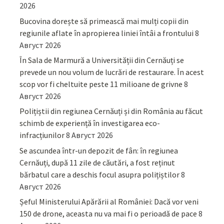
2026
Bucovina dorește să primească mai mulți copii din
regiunile aflate în apropierea liniei întâi a frontului
8
Август 2026
În Sala de Marmură a Universității din Cernăuți se
prevede un nou volum de lucrări de restaurare. În acest
scop vor fi cheltuite peste 11 milioane de grivne
8
Август 2026
Polițiștii din regiunea Cernăuți și din România au făcut
schimb de experiență în investigarea eco-
infracțiunilor
8 Август 2026
Se ascundea într-un depozit de fân: în regiunea
Cernăuți, după 11 zile de căutări, a fost reținut
bărbatul care a deschis focul asupra polițiștilor
8
Август 2026
Șeful Ministerului Apărării al României: Dacă vor veni
150 de drone, aceasta nu va mai fi o perioadă de pace
8