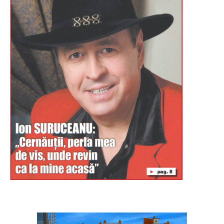
Буковина