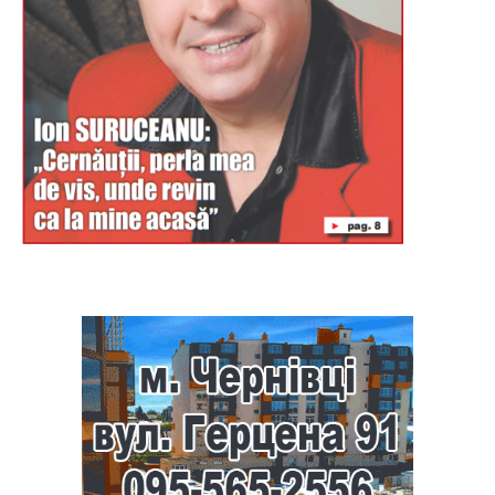
Буковина