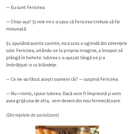
— Eu sunt Fericirea.
— Chiar așa? Și mie mi s-a spus că Fericirea trebuie să fie
minunată.
Și, spunând aceste cuvinte, ea a scos o oglindă din zdrențele
sale. Fericirea, uitându-se la propria imagine, a început să
plângă în hohote. Iubirea s-a așezat lângă ea și a
îmbrățișat-o cu blândețe.
— Ce ne-au făcut acești oameni răi? — suspină Fericirea.
— Nu-i nimic, spuse Iubirea. Dacă vom fi împreună și vom
avea grijă una de alta, vom deveni din nou fermecătoare.
(Din rețelele de socializare)