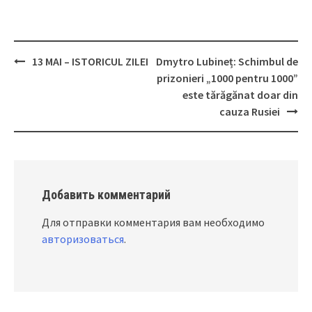
13 MAI – ISTORICUL ZILEI
Dmytro Lubineț: Schimbul de
Post
prizonieri „1000 pentru 1000”
navigation
este tărăgănat doar din
cauza Rusiei
Добавить комментарий
Для отправки комментария вам необходимо
авторизоваться
.