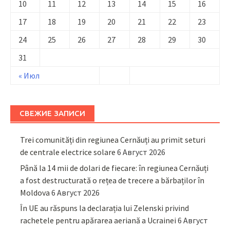
10
11
12
13
14
15
16
17
18
19
20
21
22
23
24
25
26
27
28
29
30
31
« Июл
СВЕЖИЕ ЗАПИСИ
Trei comunități din regiunea Cernăuți au primit seturi
de centrale electrice solare
6 Август 2026
Până la 14 mii de dolari de fiecare: în regiunea Cernăuți
a fost destructurată o rețea de trecere a bărbaților în
Moldova
6 Август 2026
În UE au răspuns la declarația lui Zelenski privind
rachetele pentru apărarea aeriană a Ucrainei
6 Август