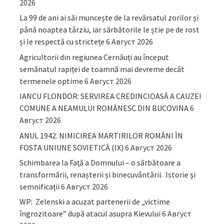
2026
La 99 de ani ai săi muncește de la revărsatul zorilor și
până noaptea târziu, iar sărbătorile le știe pe de rost
și le respectă cu strictețe
6 Август 2026
Agricultorii din regiunea Cernăuți au început
semănatul rapiței de toamnă mai devreme decât
termenele optime
6 Август 2026
IANCU FLONDOR: SERVIREA CREDINCIOASĂ A CAUZEI
COMUNE A NEAMULUI ROMÂNESC DIN BUCOVINA
6
Август 2026
ANUL 1942. NIMICIREA MARTIRILOR ROMÂNI ÎN
FOSTA UNIUNE SOVIETICĂ (IX)
6 Август 2026
Schimbarea la Față a Domnului – o sărbătoare a
transformării, renașterii și binecuvântării. Istorie și
semnificații
6 Август 2026
WP: Zelenski a acuzat partenerii de „victime
îngrozitoare” după atacul asupra Kievului
6 Август