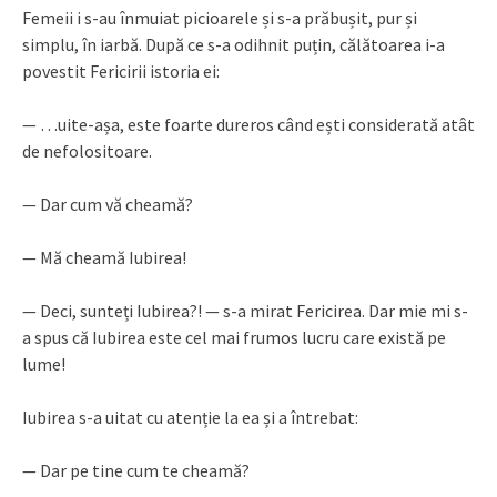
Femeii i s-au înmuiat picioarele și s-a prăbușit, pur și
simplu, în iarbă. După ce s-a odihnit puțin, călătoarea i-a
povestit Fericirii istoria ei:
— …uite-așa, este foarte dureros când ești considerată atât
de nefolositoare.
— Dar cum vă cheamă?
— Mă cheamă Iubirea!
— Deci, sunteți Iubirea?! — s-a mirat Fericirea. Dar mie mi s-
a spus că Iubirea este cel mai frumos lucru care există pe
lume!
Iubirea s-a uitat cu atenție la ea și a întrebat:
— Dar pe tine cum te cheamă?