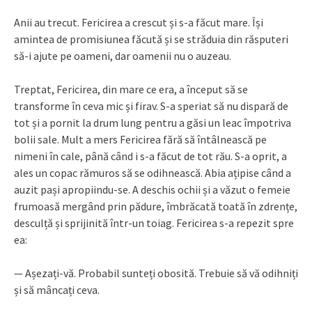
Anii au trecut. Fericirea a crescut și s-a făcut mare. Își
amintea de promisiunea făcută și se străduia din răsputeri
să-i ajute pe oameni, dar oamenii nu o auzeau.
Treptat, Fericirea, din mare ce era, a început să se
transforme în ceva mic și firav. S-a speriat să nu dispară de
tot și a pornit la drum lung pentru a găsi un leac împotriva
bolii sale. Mult a mers Fericirea fără să întâlnească pe
nimeni în cale, până când i s-a făcut de tot rău. S-a oprit, a
ales un copac rămuros să se odihnească. Abia ațipise când a
auzit pași apropiindu-se. A deschis ochii și a văzut o femeie
frumoasă mergând prin pădure, îmbrăcată toată în zdrențe,
desculță și sprijinită într-un toiag. Fericirea s-a repezit spre
ea:
— Așezați-vă. Probabil sunteți obosită. Trebuie să vă odihniți
și să mâncați ceva.